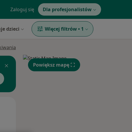
Zaloguj się
Dla profesjonalistów
je dzieci
Więcej filtrów
•
1
ukiwania
Powiększ mapę
Śr,
Czw,
Pt,
12 Sie
13 Sie
14 Sie