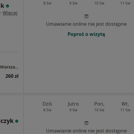
8 Sie
9 Sie
10 Sie
11 Sie
ik
·
Więcej
Umawianie online nie jest dostępne
Poproś o wizytę
Struktura Zdrowia Fizjoterapia i Osteopatia Warszawa Mokotów (Tomasz Nowik)
260 zł
Dziś
Jutro
Pon,
Wt,
8 Sie
9 Sie
10 Sie
11 Sie
lczyk
Umawianie online nie jest dostępne