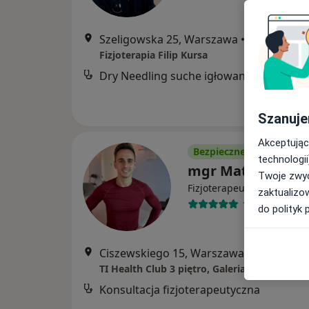
Szeligowska 25, Warszawa
•
Mapa
Fizjoterapia Filip Kursa
Dry Needling suche igłowanie
Szanuje
Akceptując
Bezpieczne płatności
technologii
mgr Mateusz Gali
Twoje zwyc
·
Więcej
Fizjoterapeuta
zaktualizo
185 opinii
do polityk 
Ciszewskiego 15, Warszawa
•
Mapa
TI Health Club 3 piętro, Galeria KEN Center
Konsultacja fizjoterapeutyczna