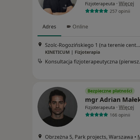
·
Więcej
Fizjoterapeuta
257 opinii
Adres
Online
Szolc-Rogozińskiego 1 (na terenie centrum treningowego Body Support), Wa
KINETICUM | Fizjoterapia
Konsultacja
Bezpieczne płatności
mgr Adrian Małe
·
Więcej
Fizjoterapeuta
166 opinii
Obrzeżna 5, Park projects, Warszawa
•