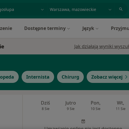
acja, badanie lub nazwisko
miasto lub dzielnica
zenie
Dostępne terminy
Język
Przyjmu
ie
Jak działają wyniki wysz
topeda
Internista
Chirurg
Zobacz więcej
Dziś
Jutro
Pon,
Wt,
8 Sie
9 Sie
10 Sie
11 Sie
Umawianie online nie jest dostępne