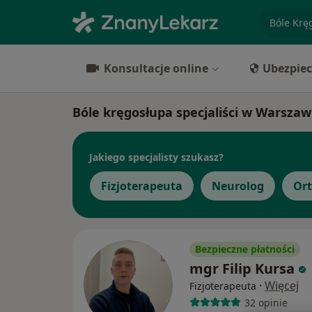
specjaliz
Konsultacje online
Ubezpiec
Bóle kręgosłupa specjaliści w Warszaw
Jakiego specjalisty szukasz?
Fizjoterapeuta
Neurolog
Or
Bezpieczne płatności
mgr Filip Kursa
·
Więcej
Fizjoterapeuta
32 opinie