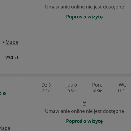
Umawianie online nie jest dostępne
Poproś o wizytę
rszawa
•
Mapa
 fizjoterapeutyczna (pierwsza wizyta)
230 zł
Dziś
Jutro
Pon,
Wt,
8 Sie
9 Sie
10 Sie
11 Sie
k
Umawianie online nie jest dostępne
Poproś o wizytę
Mapa