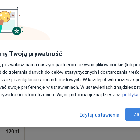
Poproś o wizytę
220 zł
my Twoją prywatność
, pozwalasz nam i naszym partnerom używać plików cookie (lub p
Dziś
Jutro
Pon,
Wt,
) do zbierania danych do celów statystycznych i dostarczania treśc
8 Sie
9 Sie
10 Sie
11 Sie
ński
zaje przeglądania stron internetowych. W każdej chwili możesz spr
wać swoje preferencje w ustawieniach. W ustawieniach znajdziesz ró
prywatności stron trzecich. Więcej informacji znajdziesz w
polityka
Umawianie online nie jest dostępne
Poproś o wizytę
Za
Edytuj ustawienia
120 zł