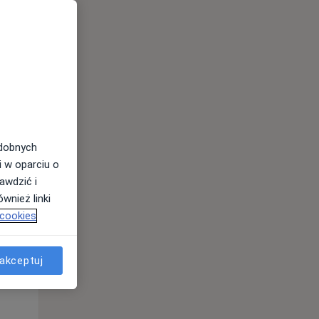
odobnych
Śr,
Czw,
Pt,
i w oparciu o
12 Sie
13 Sie
14 Sie
awdzić i
wnież linki
 cookies
akceptuj