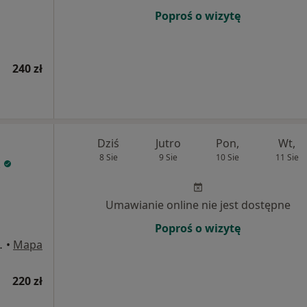
Poproś o wizytę
240 zł
Dziś
Jutro
Pon,
Wt,
8 Sie
9 Sie
10 Sie
11 Sie
Umawianie online nie jest dostępne
Poproś o wizytę
15/u4, Warszawa
•
Mapa
220 zł