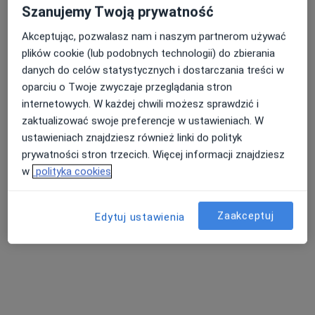
Poproś o wizytę
Szanujemy Twoją prywatność
Akceptując, pozwalasz nam i naszym partnerom używać
plików cookie (lub podobnych technologii) do zbierania
danych do celów statystycznych i dostarczania treści w
oparciu o Twoje zwyczaje przeglądania stron
internetowych. W każdej chwili możesz sprawdzić i
zaktualizować swoje preferencje w ustawieniach. W
ustawieniach znajdziesz również linki do polityk
prywatności stron trzecich. Więcej informacji znajdziesz
lek. Beata Sadowska-Tajsiak
w
polityka cookies
·
Więcej
Neurolog
47 opinii
Zaakceptuj
Edytuj ustawienia
Adres 1
Adres 2
Puławska 326, Warszawa
•
Mapa
Centrum Medyczne enel-med - Oddział Puławska
Konsultacja neurologiczna
405 zł