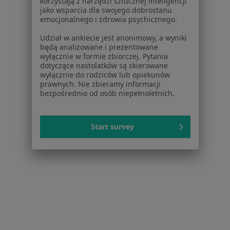
korzystają z narzędzi sztucznej inteligencji
Neurolog
jako wsparcia dla swojego dobrostanu
1 opinia
emocjonalnego i zdrowia psychicznego.
Piotra Skargi 10, Grójec
•
Mapa
Udział w ankiecie jest anonimowy, a wyniki
będą analizowane i prezentowane
Gabinet lekarski
wyłącznie w formie zbiorczej. Pytania
Specjalista nie oferuje umawiania online pod tym adresem.
dotyczące nastolatków są skierowane
wyłącznie do rodziców lub opiekunów
prawnych. Nie zbieramy informacji
Poproś o wizytę
bezpośrednio od osób niepełnoletnich.
Start survey
Powiatowe Centrum Medyczne w Grójcu
·
Więcej
Neurologia, Urologia, Ginekologia
0 opinii