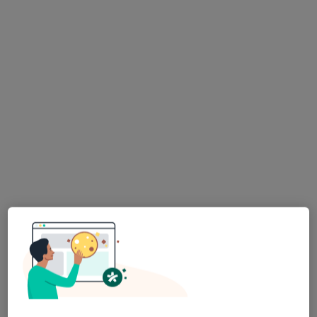
Bezpieczne płatności
lek. Radosław Woźniak
·
Więcej
Neurolog
298 opinii
Adres 1
Adres 2
Adres 3
Adres 4
Puławska 410A, Warszawa
•
Mapa
Centrum Medyczne POLMED WARSZAWA PUŁAWSKA
Konsultacja neurologiczna
350 zł
Specjalista nie oferuje umawiania online pod tym adresem.