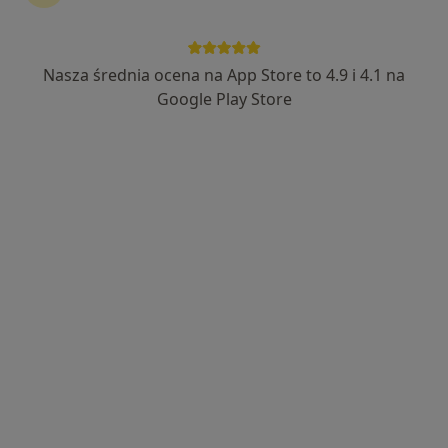
Przychodnia Lekarska dla Dzieci i
Dorosłych Zdrowy Miś
Nasza średnia ocena na App Store to 4.9 i 4.1 na
·
Więcej
Neurologia, Alergologia, Chirurgia
Google Play Store
312 opinii
Relaksowa 9, Grójec
•
Mapa
Brak dostępnych specjalistów z wolnymi terminami w tym centrum medycznym.
Pokaż profil
lek. Ewelina Cybulska