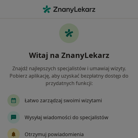
Me
Neurolog • Grójec, mazowieckie
Filtry
Ubezpieczenie
Mapa
Polecani neurolodzy w Grójcu
Witaj na ZnanyLekarz
Jak działają wyniki wyszukiwania
Znajdź najlepszych specjalistów i umawiaj wizyty.
Pobierz aplikację, aby uzyskać bezpłatny dostęp do
Wybierz swoje ubezpieczenie
przydatnych funkcji:
Łatwo zarządzaj swoimi wizytami
Wysyłaj wiadomości do specjalistów
Otrzymuj powiadomienia