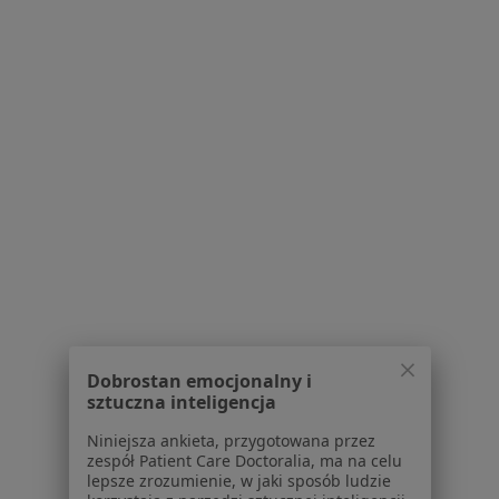
Zdrowotnej w Grójcu
·
Więcej
Neurologia, Interna, Pediatria
8 opinii
Piotra Skargi 10, Grójec
•
Mapa
Konsultacja neurologiczna
Brak dostępnych specjalistów z wolnymi terminami w tym centrum medycznym.
Pokaż profil
Dobrostan emocjonalny i
sztuczna inteligencja
Niniejsza ankieta, przygotowana przez
zespół Patient Care Doctoralia, ma na celu
Krystyna Prytycka
lepsze zrozumienie, w jaki sposób ludzie