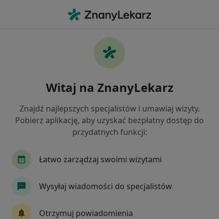
Me
Rwa Kulszowa • Warszawa, mazowieckie
Filtry
• 1
Ubezpieczenie
Map
Rwa kulszowa specjaliści w Warszawie
Witaj na ZnanyLekarz
Jak działają wyniki wyszukiwania
Znajdź najlepszych specjalistów i umawiaj wizyty.
Pobierz aplikację, aby uzyskać bezpłatny dostęp do
Jakiego specjalisty szukasz?
przydatnych funkcji:
Fizjoterapeuta
Ortopeda
Internista
Łatwo zarządzaj swoimi wizytami
Wysyłaj wiadomości do specjalistów
Otrzymuj powiadomienia