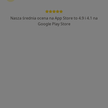
Nasza średnia ocena na App Store to 4.9 i 4.1 na
Bezpieczne płatności
Google Play Store
mgr Filip Kursa
·
Więcej
Fizjoterapeuta
32 opinie
Szeligowska 25, Warszawa
•
Mapa
Fizjoterapia Filip Kursa
Dry Needling suche igłowanie
220 zł
Specjalista nie oferuje umawiania online pod tym adresem.
Poproś o wizytę