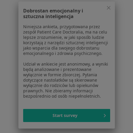
Rwa kulszowa w Pruszkowie
Dobrostan emocjonalny i
Rwa kulszowa w Legionowie
sztuczna inteligencja
Rwa kulszowa w Otwocku
Niniejsza ankieta, przygotowana przez
zespół Patient Care Doctoralia, ma na celu
Rwa kulszowa w Wołominie
lepsze zrozumienie, w jaki sposób ludzie
korzystają z narzędzi sztucznej inteligencji
Więcej (14)
jako wsparcia dla swojego dobrostanu
Więcej w kategorii: W pobliżu Warszawy
emocjonalnego i zdrowia psychicznego.
Schorzenia w Warszawie
Udział w ankiecie jest anonimowy, a wyniki
będą analizowane i prezentowane
Nadciśnienie tętnicze w Warszawie
wyłącznie w formie zbiorczej. Pytania
dotyczące nastolatków są skierowane
Niewydolność serca w Warszawie
wyłącznie do rodziców lub opiekunów
prawnych. Nie zbieramy informacji
Choroba wieńcowa w Warszawie
bezpośrednio od osób niepełnoletnich.
Cukrzyca w Warszawie
Zaburzenia rytmu serca w Warszawie
Start survey
Więcej (15)