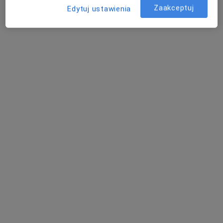
Zaakceptuj
Edytuj ustawienia
Poproś o wizytę
Bezpieczne płatności
Skupienie na pacjencie
mgr Michał Kowalczyk
·
Więcej
Fizjoterapeuta
125 opinii
Baboszewska 1, Warszawa
•
Mapa
FizjoFit
Konsultacja fizjoterapeutyczna
240 zł