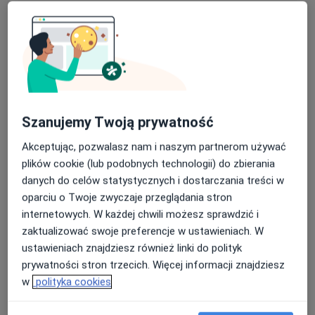
Szanujemy Twoją prywatność
Bezpieczne płatności
mgr Tomasz Nowik
Akceptując, pozwalasz nam i naszym partnerom używać
plików cookie (lub podobnych technologii) do zbierania
·
Więcej
Fizjoterapeuta, Osteopata
danych do celów statystycznych i dostarczania treści w
166 opinii
oparciu o Twoje zwyczaje przeglądania stron
Adres
Online
internetowych. W każdej chwili możesz sprawdzić i
zaktualizować swoje preferencje w ustawieniach. W
ustawieniach znajdziesz również linki do polityk
Zdziechowskiego 4/1, Warszawa
•
Mapa
prywatności stron trzecich. Więcej informacji znajdziesz
Struktura Zdrowia Fizjoterapia i Osteopatia Warszawa Mokotów (Tomasz Nowik)
w
polityka cookies
Konsultacja fizjoterapeutyczna
260 zł
Specjalista nie oferuje umawiania online pod tym adresem.