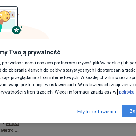
Poproś o wizytę
Centrum Medyczne POLMED WARSZAWA GRZYBOWSKA
320 zł
my Twoją prywatność
, pozwalasz nam i naszym partnerom używać plików cookie (lub p
Dziś
Jutro
Sob,
Ndz,
) do zbierania danych do celów statystycznych i dostarczania treśc
6 Sie
7 Sie
8 Sie
9 Sie
zaje przeglądania stron internetowych. W każdej chwili możesz spr
wać swoje preferencje w ustawieniach. W ustawieniach znajdziesz ró
iarska
Umawianie online nie jest dostępne
prywatności stron trzecich. Więcej informacji znajdziesz w
polityka
Poproś o wizytę
Za
Edytuj ustawienia
•
Mapa
NZOZ Centrum Terapii Dialog - Śródmieście (Metro Dworzec Gdański)