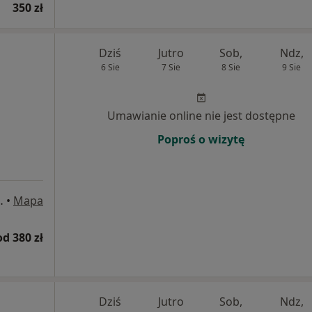
350 zł
Dziś
Jutro
Sob,
Ndz,
6 Sie
7 Sie
8 Sie
9 Sie
Umawianie online nie jest dostępne
Poproś o wizytę
 parterze drugie drzwi po prawej stronie), Warszawa
•
Mapa
od 380 zł
Dziś
Jutro
Sob,
Ndz,