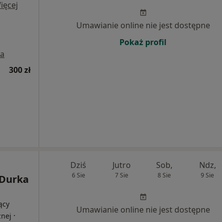
ięcej
Umawianie online nie jest dostępne
Pokaż profil
a
300 zł
Dziś
Jutro
Sob,
Ndz,
6 Sie
7 Sie
8 Sie
9 Sie
 Durka
ący
Umawianie online nie jest dostępne
·
znej