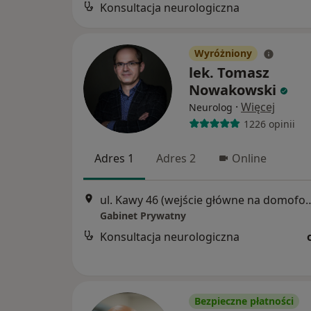
Konsultacja neurologiczna
Wyróżniony
lek. Tomasz
Nowakowski
·
Więcej
Neurolog
1226 opinii
Adres 1
Adres 2
Online
ul. Kawy 46 (wejście główne na domofonie proszę wybrać numer 100, gabinet jest na
Gabinet Prywatny
Konsultacja neurologiczna
Bezpieczne płatności