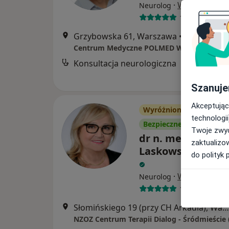
·
Więcej
Neurolog
154 opinie
Grzybowska 61, Warszawa
•
Mapa
Konsultacja neurologiczna
Szanuje
Akceptując
Wyróżniony
technologii
Bezpieczne płatności
Twoje zwyc
dr n. med. Wanda
zaktualizo
Laskowska-Studn
do polityk 
·
Więcej
Neurolog
159 opinii
Słomińskiego 19 (przy CH Arkadia), Warszawa