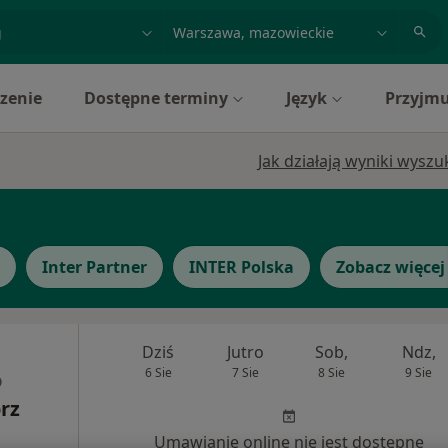
acja, badanie lub nazwisko
miasto lub dzielnica
zenie
Dostępne terminy
Język
Przyjmu
Jak działają wyniki wysz
Inter Partner
INTER Polska
Zobacz więcej
Dziś
Jutro
Sob,
Ndz,
6 Sie
7 Sie
8 Sie
9 Sie
rz
Umawianie online nie jest dostępne