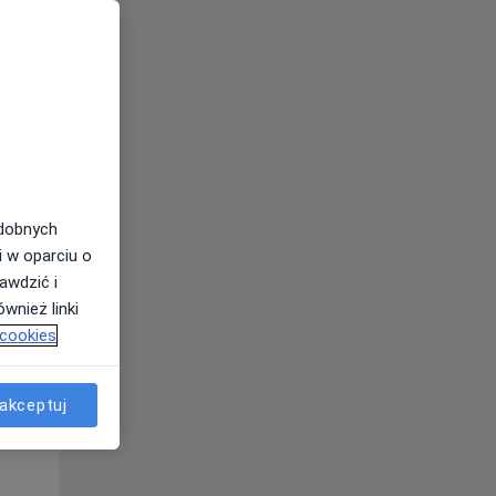
odobnych
Pon,
Wt,
Śr,
i w oparciu o
10 Sie
11 Sie
12 Sie
awdzić i
wnież linki
 cookies
akceptuj