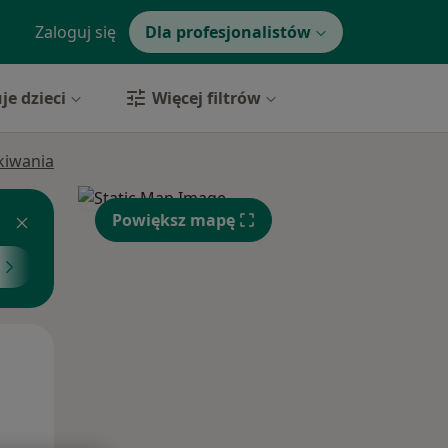
Zaloguj się
Dla profesjonalistów
je dzieci
Więcej filtrów
ukiwania
Powiększ mapę
Pon,
Wt,
Śr,
10 Sie
11 Sie
12 Sie