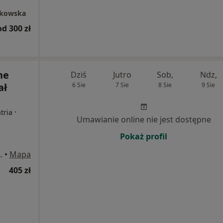
ąkowska
od 300 zł
ne
Dziś
Jutro
Sob,
Ndz,
ał
6 Sie
7 Sie
8 Sie
9 Sie
·
tria
Umawianie online nie jest dostępne
Pokaż profil
s" 15, Warszawa
•
Mapa
405 zł