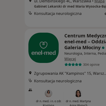
ul. Dembińskiego 4C, Warszawa
•
Mapa
Gabinet Lekarski dr med Maria Wysocka-B
Konsultacja neurologiczna
Centrum Medycz
enel-med – Oddzi
Galeria Młociny
Neurologia, Interna, Pedia
Więcej
304 opinie
Zgrupowania AK "Kampino
Konsultacja neurologiczna
dr n. med. i n. o zdr.
dr n. med. Martyna
Krystyna
Anna Wypych