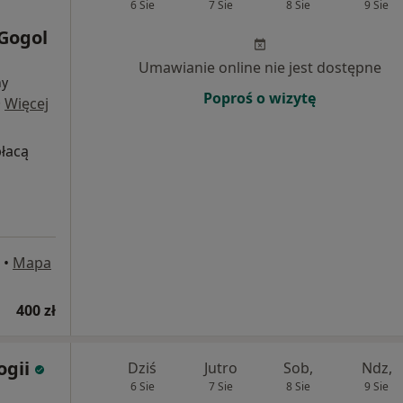
6 Sie
7 Sie
8 Sie
9 Sie
 Gogol
Umawianie online nie jest dostępne
ny
Poproś o wizytę
·
Więcej
płacą
•
Mapa
400 zł
ogii
Dziś
Jutro
Sob,
Ndz,
6 Sie
7 Sie
8 Sie
9 Sie