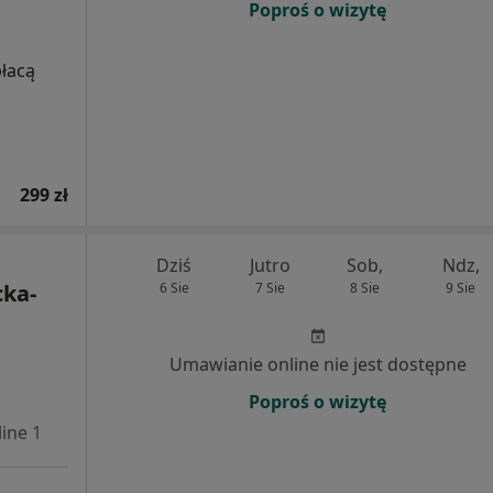
Poproś o wizytę
płacą
299 zł
Dziś
Jutro
Sob,
Ndz,
ka-
6 Sie
7 Sie
8 Sie
9 Sie
Umawianie online nie jest dostępne
Poproś o wizytę
ine 1
Online 2