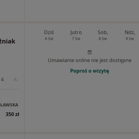
Dziś
Jutro
Sob,
Ndz,
6 Sie
7 Sie
8 Sie
9 Sie
źniak
Umawianie online nie jest dostępne
Poproś o wizytę
 4
Adres 5
Adres 6
UŁAWSKA
350 zł