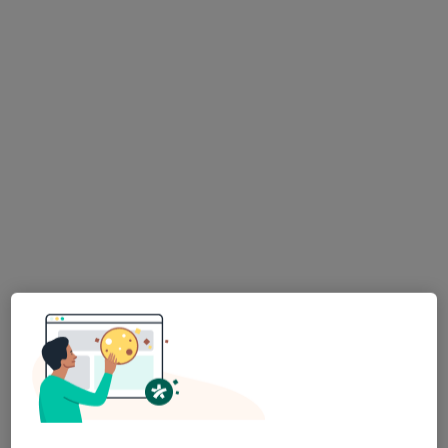
Adres 1
Adres 2
Mokra 31a, Warszawa
•
Mapa
EMG-MED Warszawa - Targówek
Konsultacja neurologiczna
299 zł
Specjalista nie oferuje umawiania online pod tym adresem.
Poproś o wizytę
Bezpieczne płatności
Skupienie na pacjencie