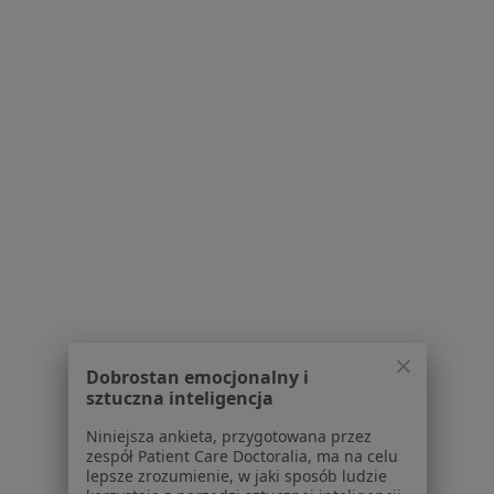
Centrum Medyczne Alcor
·
Więcej
Neurologia, Psychiatria, Seksuologia
54 opinie
Żegańska 21/23, Warszawa
•
Mapa
Konsultacja neurologiczna
od 300 zł
lek. Małgorzata
Chojnicka-Puławska
geriatra
Brak dostępnych specjalistów z wolnymi terminami w tym centrum medycznym.
Pokaż profil
Dobrostan emocjonalny i
sztuczna inteligencja
Niniejsza ankieta, przygotowana przez
zespół Patient Care Doctoralia, ma na celu
lepsze zrozumienie, w jaki sposób ludzie