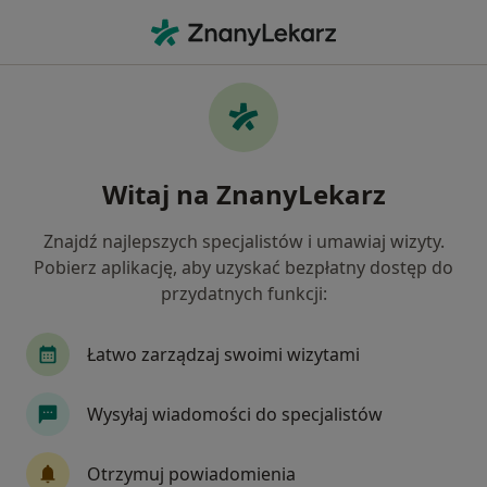
Me
Neurolog • Wesoła, Warszawa, mazowieckie
Filtry
Ubezpieczenie
Mapa
Neurolodzy Warszawa Wesoła
Witaj na ZnanyLekarz
Jak działają wyniki wyszukiwania
Znajdź najlepszych specjalistów i umawiaj wizyty.
Pobierz aplikację, aby uzyskać bezpłatny dostęp do
Wybierz swoje ubezpieczenie
przydatnych funkcji:
INTER Polska
Medicover
Signal Iduna
Łatwo zarządzaj swoimi wizytami
Wysyłaj wiadomości do specjalistów
Otrzymuj powiadomienia