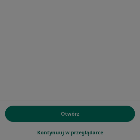
Centrum Medyczne Fundacji Zdrowie
·
Więcej
Neurologia, Pediatria, Okulistyka
184 opinie
Al. Dzieci Polskich 17, Warszawa
•
Mapa
Konsultacja neurologiczna
Brak dostępnych specjalistów z wolnymi terminami w tym centrum medycznym.
Pokaż profil
Otwórz
Kontynuuj w przeglądarce