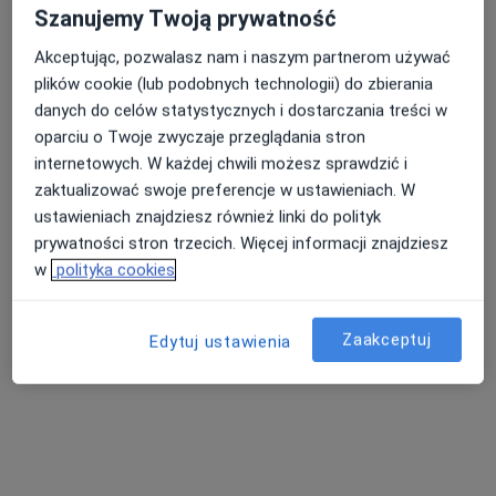
dr n. med. Paweł Gogol
Szanujemy Twoją prywatność
·
Neurolog, Lekarz medycyny ratunkowej, Anestezjolog
Akceptując, pozwalasz nam i naszym partnerom używać
Więcej
plików cookie (lub podobnych technologii) do zbierania
132 opinie
danych do celów statystycznych i dostarczania treści w
Popularny specjalista: pacjenci chętnie płacą
oparciu o Twoje zwyczaje przeglądania stron
online
internetowych. W każdej chwili możesz sprawdzić i
zaktualizować swoje preferencje w ustawieniach. W
Adres 1
Adres 2
Adres 3
ustawieniach znajdziesz również linki do polityk
prywatności stron trzecich. Więcej informacji znajdziesz
Olszynki Grochowskiej 11/15, Warszawa
•
Mapa
w
polityka cookies
Prywatny gabinet
Konsultacja neurologiczna
400 zł
Zaakceptuj
Edytuj ustawienia
Specjalista nie oferuje umawiania online pod tym adresem.
Poproś o wizytę