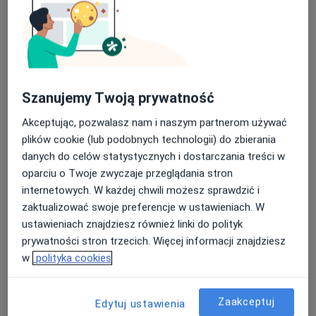
Psychiatra
Warszawa
Marek Trochimowicz
Psychiatra, Psychoterapeuta
Szanujemy Twoją prywatność
Warszawa
Akceptując, pozwalasz nam i naszym partnerom używać
plików cookie (lub podobnych technologii) do zbierania
Ewa Przywara-Miziołek
danych do celów statystycznych i dostarczania treści w
oparciu o Twoje zwyczaje przeglądania stron
Neurolog, Psychiatra
internetowych. W każdej chwili możesz sprawdzić i
Gliwice
zaktualizować swoje preferencje w ustawieniach. W
ustawieniach znajdziesz również linki do polityk
prywatności stron trzecich. Więcej informacji znajdziesz
Monika Bensch
w
polityka cookies
Psycholog
Lublin
Zaakceptuj
Edytuj ustawienia