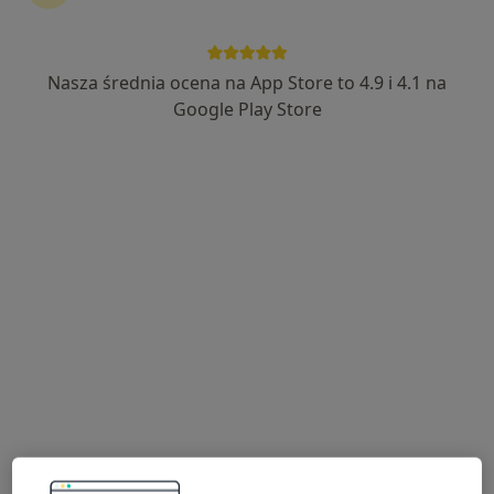
kontynuować leczenie bez wychodzenia z domu. Jeśli
potrzebujesz, możesz również umówić wizytę w
gabinecie.
Nasza średnia ocena na App Store to 4.9 i 4.1 na
Google Play Store
Pokaż specjalistów
Jak to działa?
Eksperci - otępienie
Długosz Anna
Neurolog
Wrocław
Elżbieta Kulas