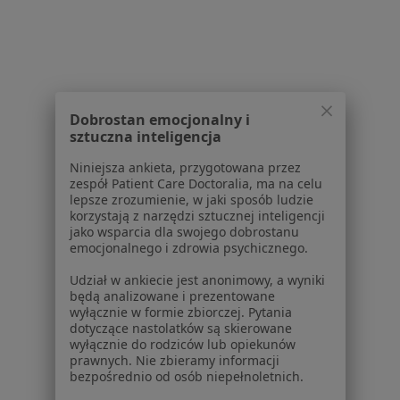
Polityka cookies
Jak działają wyniki wyszukiwania
Dostępność
O nas
Praca
Rekrutujemy!
Partnerzy
Dobrostan emocjonalny i
Centrum prasowe
sztuczna inteligencja
Kontakt
Niniejsza ankieta, przygotowana przez
zespół Patient Care Doctoralia, ma na celu
Dla pacjentów
lepsze zrozumienie, w jaki sposób ludzie
korzystają z narzędzi sztucznej inteligencji
Lekarze
jako wsparcia dla swojego dobrostanu
Placówki medyczne
emocjonalnego i zdrowia psychicznego.
Pytania i odpowiedzi
Udział w ankiecie jest anonimowy, a wyniki
Usługi i zabiegi
będą analizowane i prezentowane
Choroby
wyłącznie w formie zbiorczej. Pytania
dotyczące nastolatków są skierowane
Pomoc
wyłącznie do rodziców lub opiekunów
Aplikacje mobilne
prawnych. Nie zbieramy informacji
Blog dla pacjentów
bezpośrednio od osób niepełnoletnich.