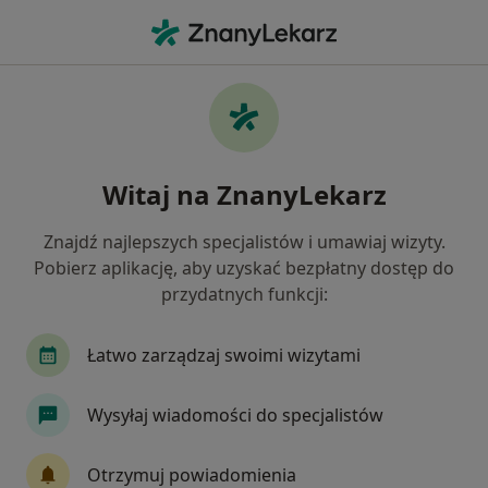
Me
Czego szukasz?
Strona Główna
Choroby
Otępienie
Otępienie - informacje,
Witaj na ZnanyLekarz
specjaliści, pytania i odpowiedzi
Znajdź najlepszych specjalistów i umawiaj wizyty.
Pobierz aplikację, aby uzyskać bezpłatny dostęp do
przydatnych funkcji:
Informacje
Pytania i odpowiedzi
Łatwo zarządzaj swoimi wizytami
Wysyłaj wiadomości do specjalistów
Nie rezygnuj ze zdrowia
Wybierz konsultacje online, aby rozpocząć lub
Otrzymuj powiadomienia