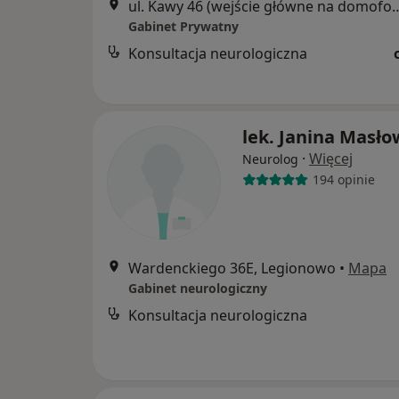
ul. Kawy 46 (wejście główne na domofonie proszę wybrać numer 100, gabinet jest na
Gabinet Prywatny
Konsultacja neurologiczna
lek. Janina Masł
·
Więcej
Neurolog
194 opinie
Wardenckiego 36E, Legionowo
•
Mapa
Gabinet neurologiczny
Konsultacja neurologiczna