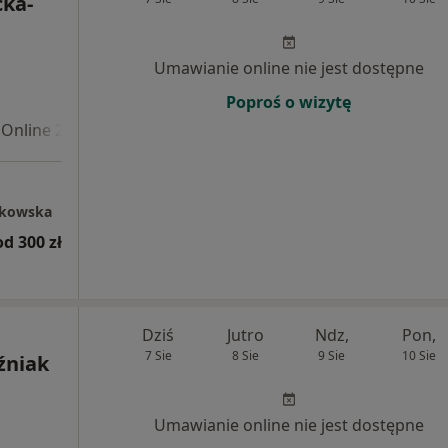
ka-
Umawianie online nie jest dostępne
Poproś o wizytę
Online 2
ąkowska
od 300 zł
Dziś
Jutro
Ndz,
Pon,
7 Sie
8 Sie
9 Sie
10 Sie
źniak
Umawianie online nie jest dostępne