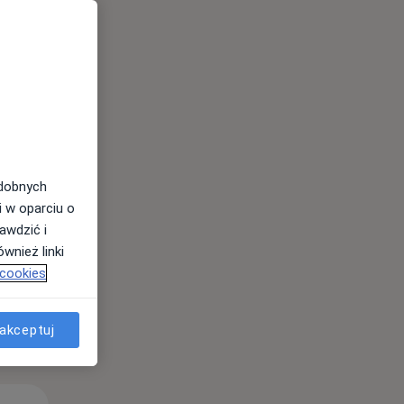
odobnych
i w oparciu o
awdzić i
wnież linki
 cookies
akceptuj