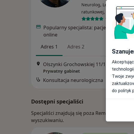
Neurolog, Lekarz medycy
ratunkowej, Anestezjolog
132 opinie
Popularny specjalista: pacjenci chętnie 
online
Adres 1
Adres 2
Szanuje
Akceptując
Olszynki Grochowskiej 11/15, Warszawa
technologii
Prywatny gabinet
Twoje zwyc
Konsultacja neurologiczna
zaktualizo
do polityk 
Dostępni specjaliści
Specjaliści znajdują się poza Rembertów, Wa
wyszukiwaniu.