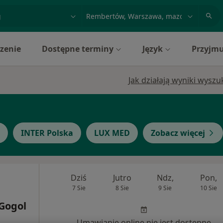
acja, badanie lub nazwisko
miasto lub dzielnica
zenie
Dostępne terminy
Język
Przyjmu
Jak działają wyniki wysz
INTER Polska
LUX MED
Zobacz więcej
Dziś
Jutro
Ndz,
Pon,
7 Sie
8 Sie
9 Sie
10 Sie
 Gogol
Umawianie online nie jest dostępne