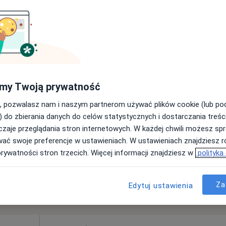
ny
Poproś o wizytę
·
Więcej
płacą
my Twoją prywatność
, pozwalasz nam i naszym partnerom używać plików cookie (lub p
•
Mapa
) do zbierania danych do celów statystycznych i dostarczania treśc
zaje przeglądania stron internetowych. W każdej chwili możesz spr
400 zł
wać swoje preferencje w ustawieniach. W ustawieniach znajdziesz ró
prywatności stron trzecich. Więcej informacji znajdziesz w
polityka
Za
Edytuj ustawienia
rszawa, mazowieckie, w obszarach bliskich Twojemu