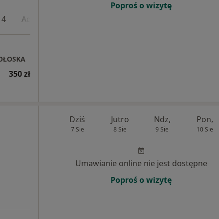
Poproś o wizytę
 4
Adres 5
Adres 6
OŁOSKA
350 zł
Dziś
Jutro
Ndz,
Pon,
7 Sie
8 Sie
9 Sie
10 Sie
Umawianie online nie jest dostępne
Poproś o wizytę