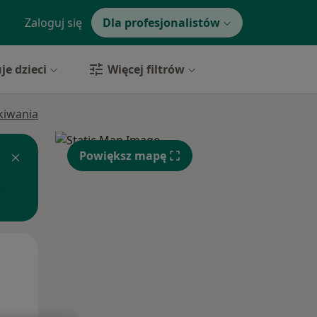
Zaloguj się
Dla profesjonalistów
je dzieci
Więcej filtrów
ukiwania
Powiększ mapę
Wt,
Śr,
Czw,
11 Sie
12 Sie
13 Sie