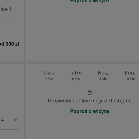
Poproś o wizytę
ine 1
Online 2
od 300 zł
Dziś
Jutro
Ndz,
Pon,
7 Sie
8 Sie
9 Sie
10 Sie
Umawianie online nie jest dostępne
Poproś o wizytę
 4
Online 1
Online 2