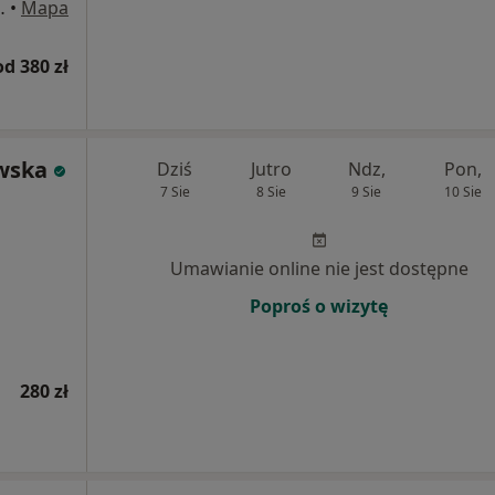
 parterze drugie drzwi po prawej stronie), Warszawa
•
Mapa
od 380 zł
owska
Dziś
Jutro
Ndz,
Pon,
7 Sie
8 Sie
9 Sie
10 Sie
Umawianie online nie jest dostępne
Poproś o wizytę
280 zł