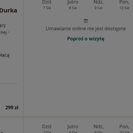
Dziś
Jutro
Ndz,
Pon,
7 Sie
8 Sie
9 Sie
10 Sie
 Durka
ący
Umawianie online nie jest dostępne
·
znej
Poproś o wizytę
płacą
299 zł
Dziś
Jutro
Ndz,
Pon,
7 Sie
8 Sie
9 Sie
10 Sie