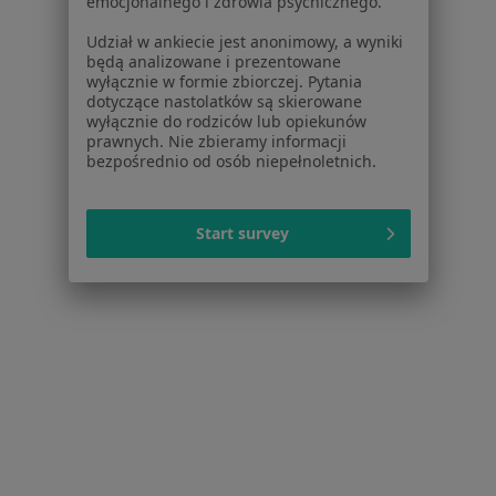
emocjonalnego i zdrowia psychicznego.
Cennik
Dla lekarzy
Udział w ankiecie jest anonimowy, a wyniki
będą analizowane i prezentowane
Dla placówek medycznych
wyłącznie w formie zbiorczej. Pytania
Noa Notes
nowość
dotyczące nastolatków są skierowane
Baza wiedzy
wyłącznie do rodziców lub opiekunów
prawnych. Nie zbieramy informacji
Centrum Pomocy dla Specjalisty
bezpośrednio od osób niepełnoletnich.
Kontakt
ZnanyLekarz - Strona główna
Start survey
ZnanyLekarz Sp. z o.o.
ul. Kolejowa 5/7
01-217 Warszawa, Polska
NIP: ⁠7010224868
KRS: ⁠0000347997
REGON: ⁠142276657
Sąd Rejonowy dla m.st. Warszawy w Warszawie XII
Wydział Gospodarczy KRS