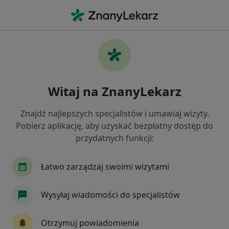
Me
Neurolog • Warszawa, mazowieckie
Filtry
Ubezpieczenie:
UNIQA
20 polecanych neurologów w Warszawie z
Witaj na ZnanyLekarz
UNIQA
Jak działają wyniki wyszukiwania
Znajdź najlepszych specjalistów i umawiaj wizyty.
Pobierz aplikację, aby uzyskać bezpłatny dostęp do
przydatnych funkcji:
Łatwo zarządzaj swoimi wizytami
Wysyłaj wiadomości do specjalistów
Centrum Medyczne PZU Zdrowie w
Otrzymuj powiadomienia
Warszawie Powązkowska