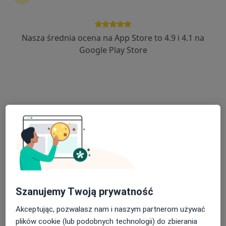
·
Więcej
Neurologia, Interna, Laryngologia
218 opinii
Nasza średnia ocena na App Store to 4.9 i 4.1 na
Powązkowska 44C, Warszawa
•
Mapa
Google Play Store
Konsultacja neurologiczna
260 zł
Brak dostępnych specjalistów z wolnymi terminami w tym centrum medycznym.
Pokaż profil
Szanujemy Twoją prywatność
Akceptując, pozwalasz nam i naszym partnerom używać
lek. Mirosława Lizończyk-Stanek
plików cookie (lub podobnych technologii) do zbierania