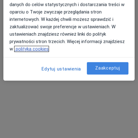
·
Więcej
Neurolog
danych do celów statystycznych i dostarczania treści w
84 opinie
oparciu o Twoje zwyczaje przeglądania stron
Długa 27, Warszawa
•
Mapa
internetowych. W każdej chwili możesz sprawdzić i
Centrum Medyczne WellMed
zaktualizować swoje preferencje w ustawieniach. W
ustawieniach znajdziesz również linki do polityk
Akceptuje UNIQA
prywatności stron trzecich. Więcej informacji znajdziesz
Badania neurologiczne
Brak ceny
w
polityka cookies
Specjalista nie oferuje umawiania online pod tym adresem.
Poproś o wizytę
Zaakceptuj
Edytuj ustawienia