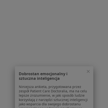
Dostępność
O nas
Praca
Rekrutujemy!
Partnerzy
Centrum prasowe
Kontakt
Dla pacjentów
Lekarze
Placówki medyczne
Pytania i odpowiedzi
Usługi i zabiegi
Dobrostan emocjonalny i
Choroby
sztuczna inteligencja
Pomoc
Aplikacje mobilne
Niniejsza ankieta, przygotowana przez
zespół Patient Care Doctoralia, ma na celu
Blog dla pacjentów
lepsze zrozumienie, w jaki sposób ludzie
korzystają z narzędzi sztucznej inteligencji
Dla profesjonalistów
jako wsparcia dla swojego dobrostanu