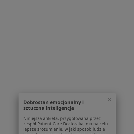
Neurologia, Pediatria, Neurologia dziecięca
8 opinii
Marii Konopnickiej 65, Łomianki, Dziekanów Leśny
•
Mapa
Brak dostępnych specjalistów z wolnymi terminami w tym centrum medycznym.
Pokaż profil
Dobrostan emocjonalny i
sztuczna inteligencja
Wojskowa Specjalistyczna Przychodnia
Niniejsza ankieta, przygotowana przez
Lekarska - Samodzielny Publiczny Zakład
zespół Patient Care Doctoralia, ma na celu
lepsze zrozumienie, w jaki sposób ludzie
Opieki Zdrowotnej w Legionowie