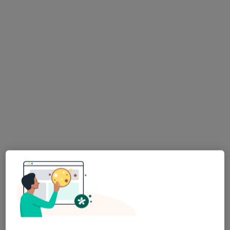
Wardenckiego 36E, Legionowo
•
Mapa
Gabinet neurologiczny
Konsultacja neurologiczna
280 zł
Specjalista nie oferuje umawiania online pod tym adresem.
Poproś o wizytę
lek. Renata Samocka
·
Więcej
Neurolog
181 opinii
Adres
Online 1
Online 2