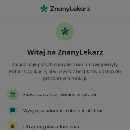
Me
Neurolog • Nowy Dwór Mazowiecki, mazowieckie
Filtry
Ubezpieczenie
Mapa
Polecani neurolodzy w Nowym Dworze
Witaj na ZnanyLekarz
Mazowieckim
Jak działają wyniki wyszukiwania
Znajdź najlepszych specjalistów i umawiaj wizyty.
Pobierz aplikację, aby uzyskać bezpłatny dostęp do
przydatnych funkcji:
Wybierz swoje ubezpieczenie
Medicover
Łatwo zarządzaj swoimi wizytami
Wysyłaj wiadomości do specjalistów
Otrzymuj powiadomienia