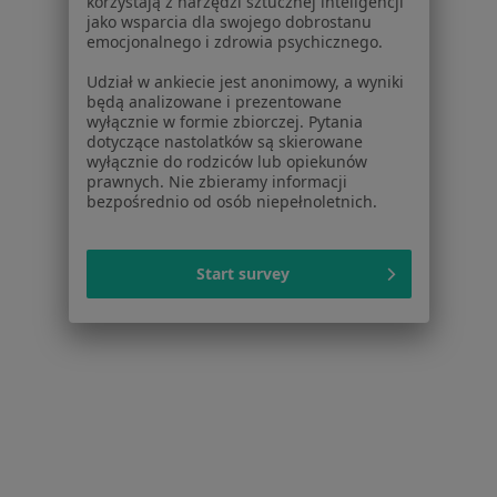
korzystają z narzędzi sztucznej inteligencji
·
Więcej
Neurologia, Interna, Pediatria
jako wsparcia dla swojego dobrostanu
emocjonalnego i zdrowia psychicznego.
6 opinii
Udział w ankiecie jest anonimowy, a wyniki
Zegrzyńska 8, Legionowo
•
Mapa
będą analizowane i prezentowane
Brak dostępnych specjalistów z wolnymi terminami w tym centrum medycznym.
wyłącznie w formie zbiorczej. Pytania
dotyczące nastolatków są skierowane
wyłącznie do rodziców lub opiekunów
Pokaż profil
prawnych. Nie zbieramy informacji
bezpośrednio od osób niepełnoletnich.
Powiązane wyszukiwania
|
Oferty pracy - Neurolog
Start survey
W pobliżu Nowego Dworu Mazowieckiego
Neurolodzy w Warszawie
Neurolodzy w Piasecznie
Neurolodzy w Żyrardowie
Neurolodzy w Legionowie