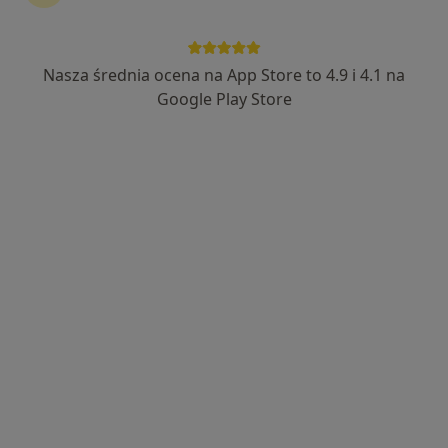
Nasza średnia ocena na App Store to 4.9 i 4.1 na
lek. Maciej Stankiewicz
Google Play Store
·
Więcej
Neurolog
20 opinii
Adres 1
Adres 2
Adres 3
Online
Sukienna 78, Nowy Dwór Mazowiecki
•
Mapa
Vital Medica
Konsultacja neurologiczna
Brak ceny
Specjalista nie oferuje umawiania online pod tym adresem.
Poproś o wizytę