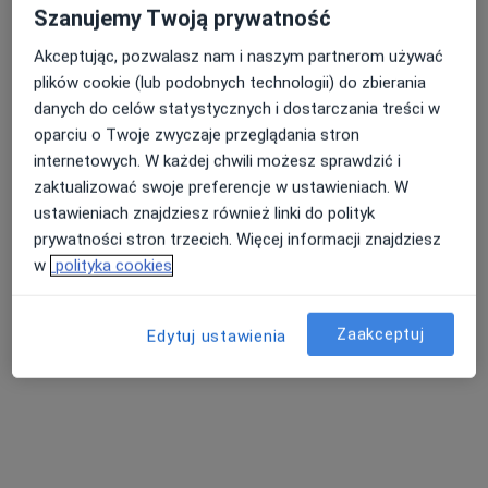
Szanujemy Twoją prywatność
Akceptując, pozwalasz nam i naszym partnerom używać
Marymoncka 75A, Warszawa
•
Mapa
plików cookie (lub podobnych technologii) do zbierania
LekMedic
danych do celów statystycznych i dostarczania treści w
Konsultacja neurologiczna
300 zł
oparciu o Twoje zwyczaje przeglądania stron
Specjalista nie oferuje umawiania online pod tym adresem.
internetowych. W każdej chwili możesz sprawdzić i
zaktualizować swoje preferencje w ustawieniach. W
Poproś o wizytę
ustawieniach znajdziesz również linki do polityk
prywatności stron trzecich. Więcej informacji znajdziesz
w
polityka cookies
Zaakceptuj
Edytuj ustawienia
lek. Joanna Steker
·
Więcej
Neurolog