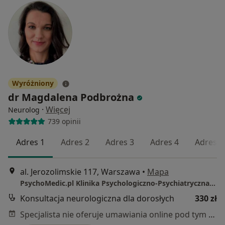
Wyróżniony
dr Magdalena Podbrożna
·
Więcej
Neurolog
739 opinii
Adres 1
Adres 2
Adres 3
Adres 4
Adres 5
al. Jerozolimskie 117, Warszawa
•
Mapa
PsychoMedic.pl Klinika Psychologiczno-Psychiatryczna Warszawa Al. Jerozolimskie 117 (METRO CENTRUM, plac Starynkiewicza)
Konsultacja neurologiczna dla dorosłych
330 zł
Specjalista nie oferuje umawiania online pod tym adresem.