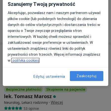
Grzybowska 61, Warszawa
•
Mapa
Szanujemy Twoją prywatność
Centrum Medyczne POLMED WARSZAWA GRZYBOWSKA
Akceptując, pozwalasz nam i naszym partnerom używać
Konsultacja neurologiczna
320 zł
plików cookie (lub podobnych technologii) do zbierania
Specjalista nie oferuje umawiania online pod tym adresem.
danych do celów statystycznych i dostarczania treści w
oparciu o Twoje zwyczaje przeglądania stron
Poproś o wizytę
internetowych. W każdej chwili możesz sprawdzić i
zaktualizować swoje preferencje w ustawieniach. W
ustawieniach znajdziesz również linki do polityk
prywatności stron trzecich. Więcej informacji znajdziesz
w
polityka cookies
Zaakceptuj
Edytuj ustawienia
Bezpieczne płatności
Skupienie na pacjencie
lek. Tomasz Marosz
·
Więcej
Neurolog, Lekarz rodzinny
53 opinie