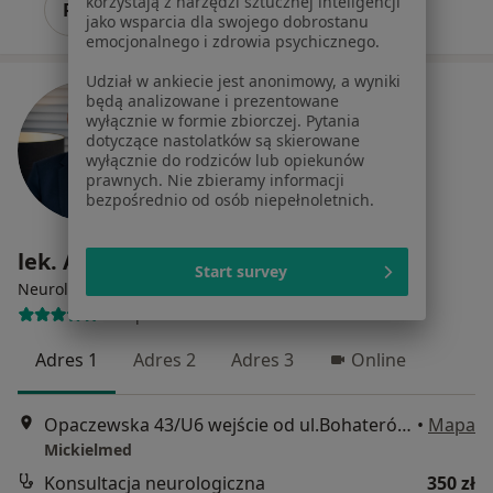
korzystają z narzędzi sztucznej inteligencji
Pokaż profil
jako wsparcia dla swojego dobrostanu
emocjonalnego i zdrowia psychicznego.
Udział w ankiecie jest anonimowy, a wyniki
będą analizowane i prezentowane
wyłącznie w formie zbiorczej. Pytania
dotyczące nastolatków są skierowane
wyłącznie do rodziców lub opiekunów
prawnych. Nie zbieramy informacji
bezpośrednio od osób niepełnoletnich.
lek. Anatol Mickielewicz
Start survey
·
Więcej
Neurolog
45 opinii
Adres 1
Adres 2
Adres 3
Online
Opaczewska 43/U6 wejście od ul.Bohaterów Września, Warszawa
•
Mapa
Mickielmed
Konsultacja neurologiczna
350 zł