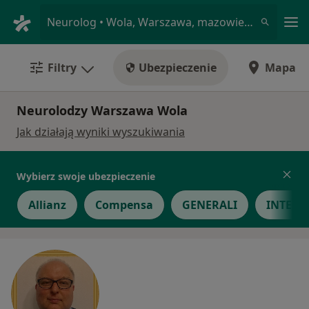
Me
Neurolog • Wola, Warszawa, mazowieckie
Filtry
Ubezpieczenie
Mapa
Neurolodzy Warszawa Wola
Jak działają wyniki wyszukiwania
Wybierz swoje ubezpieczenie
Allianz
Compensa
GENERALI
INTER P