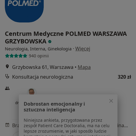
Centrum Medyczne POLMED WARSZAWA
GRZYBOWSKA
·
Więcej
Neurologia, Interna, Ginekologia
940 opinii
Grzybowska 61, Warszawa
•
Mapa
Konsultacja neurologiczna
320 zł
dr n. med. Grzegorz
Dobrostan emocjonalny i
Maksymiuk
sztuczna inteligencja
neurolog
Niniejsza ankieta, przygotowana przez
Brak dostępnych specjalistów z wolnymi terminami w tym centrum medycznym.
zespół Patient Care Doctoralia, ma na celu
lepsze zrozumienie, w jaki sposób ludzie