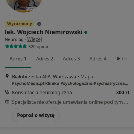
Wyróżniony
lek. Wojciech Niemirowski
·
Więcej
Neurolog
320 opinii
Adres 1
Adres 2
Adres 3
Adres 4
Onlin
Białobrzeska 40A, Warszawa
•
Mapa
PsychoMedic.pl Klinika Psychologiczno-Psychiatryczna Warszawa ul. Białobrzeska 40A (Ochota, blisko Och Teatr)
Konsultacja neurologiczna
300 zł
Specjalista nie oferuje umawiania online pod tym adresem.
Poproś o wizytę