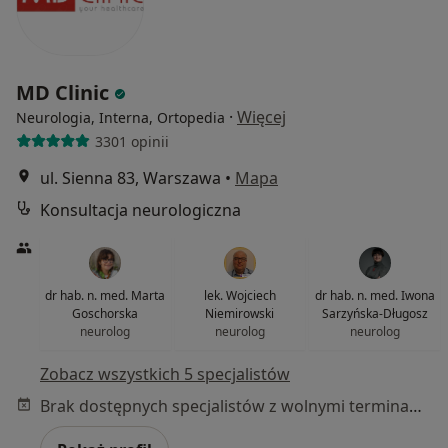
MD Clinic
·
Więcej
Neurologia, Interna, Ortopedia
3301 opinii
ul. Sienna 83, Warszawa
•
Mapa
Konsultacja neurologiczna
dr hab. n. med. Marta
lek. Wojciech
dr hab. n. med. Iwona
Goschorska
Niemirowski
Sarzyńska-Długosz
neurolog
neurolog
neurolog
Zobacz wszystkich 5 specjalistów
Brak dostępnych specjalistów z wolnymi terminami w tym centrum medycznym.