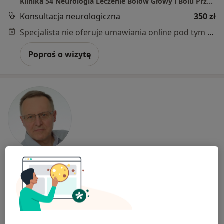
Klinika 54 Neurologia Leczenie Bólów Głowy i Bólu Przewlekłego
Konsultacja neurologiczna
350 zł
Specjalista nie oferuje umawiania online pod tym adresem.
Poproś o wizytę
Bezpieczne płatności
dr n. med. Grzegorz Maksymiuk
·
Więcej
Neurolog
154 opinie