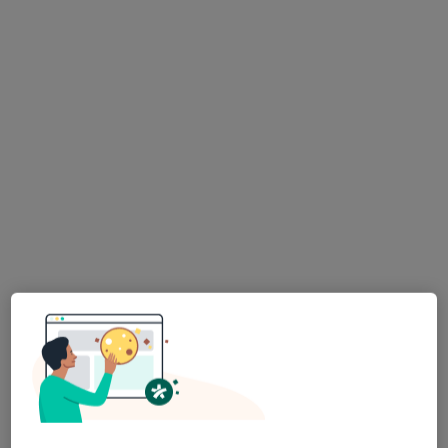
Bezpieczne płatności
dr n. med. Marta Durka - Kęsy
·
Neurolog, Lekarz wykonujący zabiegi medycyny estetycznej
Więcej
103 opinie
Popularny specjalista: pacjenci chętnie płacą
online
Mokra 31a, Warszawa
•
Mapa
EMG-MED Warszawa - Targówek
Konsultacja neurologiczna
299 zł
Specjalista nie oferuje umawiania online pod tym adresem.