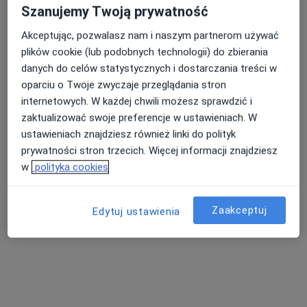
Poproś o wizytę
Szanujemy Twoją prywatność
Akceptując, pozwalasz nam i naszym partnerom używać
plików cookie (lub podobnych technologii) do zbierania
danych do celów statystycznych i dostarczania treści w
oparciu o Twoje zwyczaje przeglądania stron
internetowych. W każdej chwili możesz sprawdzić i
zaktualizować swoje preferencje w ustawieniach. W
ustawieniach znajdziesz również linki do polityk
prywatności stron trzecich. Więcej informacji znajdziesz
dr n. med. Maria Magdalena Wysocka-
w
polityka cookies
Bąkowska
·
Więcej
Neurolog
Zaakceptuj
643 opinie
Edytuj ustawienia
Adres 1
Adres 2
Adres 3
Online 1
O
ul. Dembińskiego 4C, Warszawa
•
Mapa
Gabinet Lekarski dr med Maria Wysocka-Bąkowska