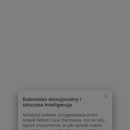
lek. Agnieszka Sylwia Magielska
·
Więcej
Neurolog
4 opinie
ul. Daleka 11, Grodzisk Mazowiecki
•
Mapa
Samodzielny Publiczny Specjalistyczny Szpital Zachodni im. Jana Pawła II
Konsultacja neurologiczna
Brak ceny
Specjalista nie oferuje umawiania online pod tym adresem.
Dobrostan emocjonalny i
Poproś o wizytę
sztuczna inteligencja
Niniejsza ankieta, przygotowana przez
zespół Patient Care Doctoralia, ma na celu
lepsze zrozumienie, w jaki sposób ludzie