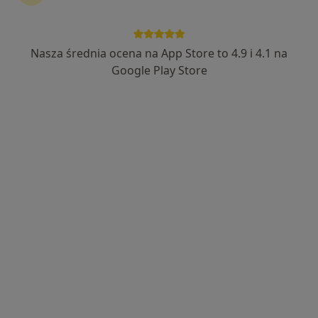
Primula Clinic
·
Więcej
Nasza średnia ocena na App Store to 4.9 i 4.1 na
Neurologia, Chirurgia dziecięca, Chirurgia
298 opinii
Google Play Store
Żyrardowska 31, Grodzisk Mazowiecki
•
Mapa
Konsultacja neurologiczna
250 zł
Brak dostępnych specjalistów z wolnymi terminami w tym centrum medycznym.
Pokaż profil