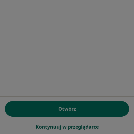
·
Więcej
Neurologia, Pediatria, Medycyna rodzinna
11 opinii
Bairda 56/7, Grodzisk Mazowiecki
•
Mapa
Brak dostępnych specjalistów z wolnymi terminami w tym centrum medycznym.
Pokaż profil
Otwórz
Lecznica Life-med
Neurologia, Ginekologia, Diagnostyka
Kontynuuj w przeglądarce
10 opinii