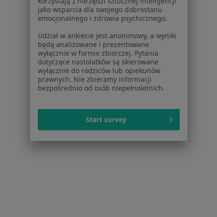
korzystają z narzędzi sztucznej inteligencji
jako wsparcia dla swojego dobrostanu
emocjonalnego i zdrowia psychicznego.
Udział w ankiecie jest anonimowy, a wyniki
będą analizowane i prezentowane
wyłącznie w formie zbiorczej. Pytania
Andrzej Mariusz Rutkowski
dotyczące nastolatków są skierowane
wyłącznie do rodziców lub opiekunów
Neurolog
prawnych. Nie zbieramy informacji
6 opinii
bezpośrednio od osób niepełnoletnich.
Żyrardowska 31, Grodzisk Mazowiecki
•
Mapa
Primula Clinic
Start survey
Konsultacja neurologiczna
250 zł
Specjalista nie oferuje umawiania online pod tym adresem.
Poproś o wizytę