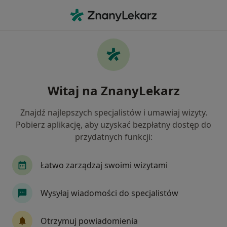
Me
Neurolog • Grodzisk Mazowiecki, mazowieckie
Filtry
Ubezpieczenie
Mapa
Polecani neurolodzy w Grodzisku
Witaj na ZnanyLekarz
Mazowieckim
Jak działają wyniki wyszukiwania
Znajdź najlepszych specjalistów i umawiaj wizyty.
Pobierz aplikację, aby uzyskać bezpłatny dostęp do
przydatnych funkcji:
Wybierz swoje ubezpieczenie
Łatwo zarządzaj swoimi wizytami
Wysyłaj wiadomości do specjalistów
Otrzymuj powiadomienia