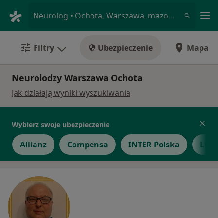
Me
Neurolog • Ochota, Warszawa, mazowieckie
Filtry
Ubezpieczenie
Mapa
Neurolodzy Warszawa Ochota
Jak działają wyniki wyszukiwania
Wybierz swoje ubezpieczenie
Allianz
Compensa
INTER Polska
LUX