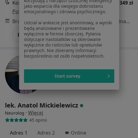
korzystają z narzędzi sztucznej inteligencji
Konsultacja neurologiczna dzieci
od 349 zł
jako wsparcia dla swojego dobrostanu
Pokaż więcej usług
emocjonalnego i zdrowia psychicznego.
Brak dostępnych specjalistów z wolnymi terminami w tym centrum medycznym.
Udział w ankiecie jest anonimowy, a wyniki
będą analizowane i prezentowane
wyłącznie w formie zbiorczej. Pytania
Pokaż profil
dotyczące nastolatków są skierowane
wyłącznie do rodziców lub opiekunów
prawnych. Nie zbieramy informacji
bezpośrednio od osób niepełnoletnich.
Start survey
lek. Anatol Mickielewicz
·
Więcej
Neurolog
45 opinii
Adres 1
Adres 2
Online