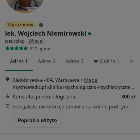
Wyróżniony
lek. Wojciech Niemirowski
·
Więcej
Neurolog
320 opinii
Adres 1
Adres 2
Adres 3
Online 1
O
Białobrzeska 40A, Warszawa
•
Mapa
PsychoMedic.pl Klinika Psychologiczno-Psychiatryczna Warszawa ul. Białobrzeska 40A (Ochota, blisko Och Teatr)
Konsultacja neurologiczna
300 zł
Specjalista nie oferuje umawiania online pod tym adresem.
Poproś o wizytę