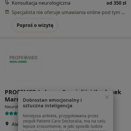
Konsultacja neurologiczna
od 350 zł
Specjalista nie oferuje umawiania online pod tym adresem.
Poproś o wizytę
PROFEMED Lekarze Specjaliści (budynek
Marriott)
Dobrostan emocjonalny i
sztuczna inteligencja
·
Więcej
Neurologia, Interna, Ginekologia
5667 opinii
Niniejsza ankieta, przygotowana przez
zespół Patient Care Doctoralia, ma na celu
Aleje Jerozolimskie 65/79, Warszawa
•
Mapa
lepsze zrozumienie, w jaki sposób ludzie