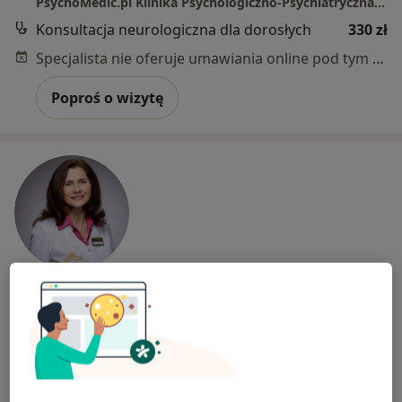
PsychoMedic.pl Klinika Psychologiczno-Psychiatryczna Warszawa Al. Jerozolimskie 117 (METRO CENTRUM, plac Starynkiewicza)
Konsultacja neurologiczna dla dorosłych
330 zł
Specjalista nie oferuje umawiania online pod tym adresem.
Poproś o wizytę
lek. Renata Samocka
·
Więcej
Neurolog
181 opinii
Adres 1
Adres 2
Online 1
Online 2