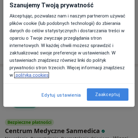
Szanujemy Twoją prywatność
Ordona 5 lok. U6, Warszawa
•
Mapa
Akceptując, pozwalasz nam i naszym partnerom używać
ROYAL CLINIC
plików cookie (lub podobnych technologii) do zbierania
Konsultacja neurologiczna
od 300 zł
danych do celów statystycznych i dostarczania treści w
Specjalista nie oferuje umawiania online pod tym adresem.
oparciu o Twoje zwyczaje przeglądania stron
internetowych. W każdej chwili możesz sprawdzić i
Poproś o wizytę
zaktualizować swoje preferencje w ustawieniach. W
ustawieniach znajdziesz również linki do polityk
prywatności stron trzecich. Więcej informacji znajdziesz
w
polityka cookies
Zaakceptuj
Edytuj ustawienia
Bezpieczne płatności
Centrum Medyczne Sanmedica