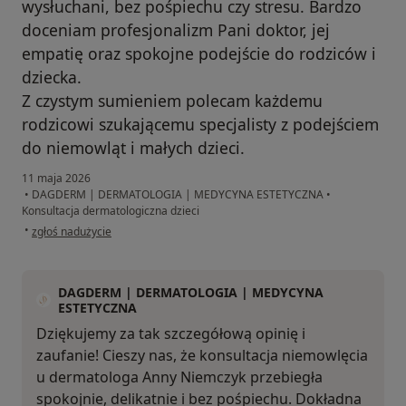
wysłuchani, bez pośpiechu czy stresu. Bardzo
doceniam profesjonalizm Pani doktor, jej
empatię oraz spokojne podejście do rodziców i
dziecka.
Z czystym sumieniem polecam każdemu
rodzicowi szukającemu specjalisty z podejściem
do niemowląt i małych dzieci.
11 maja 2026
•
DAGDERM | DERMATOLOGIA | MEDYCYNA ESTETYCZNA
•
Konsultacja dermatologiczna dzieci
w opinii użytkownika Paulina
•
zgłoś nadużycie
DAGDERM | DERMATOLOGIA | MEDYCYNA
ESTETYCZNA
Dziękujemy za tak szczegółową opinię i
zaufanie! Cieszy nas, że konsultacja niemowlęcia
u dermatologa Anny Niemczyk przebiegła
spokojnie, delikatnie i bez pośpiechu. Dokładna