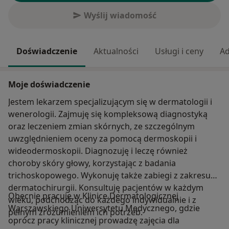
Wyślij wiadomość
Doświadczenie
Aktualności
Usługi i ceny
Ad
Moje doświadczenie
Jestem lekarzem specjalizującym się w dermatologii i
wenerologii. Zajmuję się kompleksową diagnostyką
oraz leczeniem zmian skórnych, ze szczególnym
uwzględnieniem oceny za pomocą dermoskopii i
wideodermoskopii. Diagnozuję i leczę również
choroby skóry głowy, korzystając z badania
trichoskopowego. Wykonuję także zabiegi z zakresu
dermatochirurgii. Konsultuję pacjentów w każdym
Obecnie pracuję w Klinice Dermatologicznej
wieku, podchodząc do każdego indywidualnie i z
Warszawskiego Uniwersytetu Medycznego, gdzie
pełnym zrozumieniem ich potrzeb.
oprócz pracy klinicznej prowadzę zajęcia dla