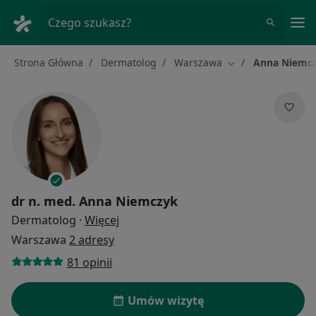
Me
Czego szukasz?
Strona Główna
Dermatolog
Warszawa
Anna Niemc
Zmień miasto
dr n. med.
Anna Niemczyk
O specjalizacjach
Dermatolog
·
Więcej
Warszawa
2 adresy
81 opinii
Umów wizytę