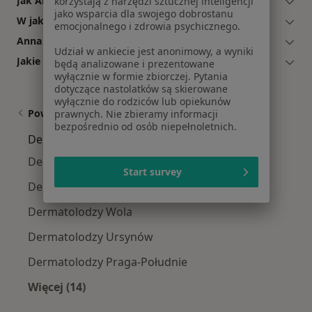
Jak Anna Niemczyk umawia wizyty?
korzystają z narzędzi sztucznej inteligencji
jako wsparcia dla swojego dobrostanu
W jakich godzinach przyjmuje Anna Niemczyk?
emocjonalnego i zdrowia psychicznego.
Anna Niemczyk: co mówią pacjenci?
Udział w ankiecie jest anonimowy, a wyniki
Jakie ubezpieczenia akceptuje Anna Niemczyk?
będą analizowane i prezentowane
wyłącznie w formie zbiorczej. Pytania
dotyczące nastolatków są skierowane
wyłącznie do rodziców lub opiekunów
Powiązane wyszukiwania
prawnych. Nie zbieramy informacji
bezpośrednio od osób niepełnoletnich.
Dermatolodzy w pobliżu
Dermatolodzy Śródmieście
Start survey
Dermatolodzy Mokotów
Dermatolodzy Wola
Dermatolodzy Ursynów
Dermatolodzy Praga-Południe
Więcej (14)
Więcej w kategorii: Dermatolodzy w pobliżu