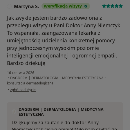
Martyna S.
Weryfikacja wizyty
M
Jak zwykle jestem bardzo zadowolona z
przebiegu wizyty u Pani Doktor Anny Niemczyk.
To wspaniała, zaangażowana lekarka z
umiejętnością udzielenia konkretnej pomocy
przy jednoczesnym wysokim poziomie
inteligencji emocjonalnej i ogromnej empatii.
Bardzo dziękuję
16 czerwca 2026
•
DAGDERM | DERMATOLOGIA | MEDYCYNA ESTETYCZNA
•
konsultacja dermatologiczna
w opinii użytkownika Martyna S.
•
zgłoś nadużycie
DAGDERM | DERMATOLOGIA | MEDYCYNA
ESTETYCZNA
Dziękujemy za zaufanie do doktor Anny
Niemczyk i tak ciepłą opinię! Miło nam czytać, że