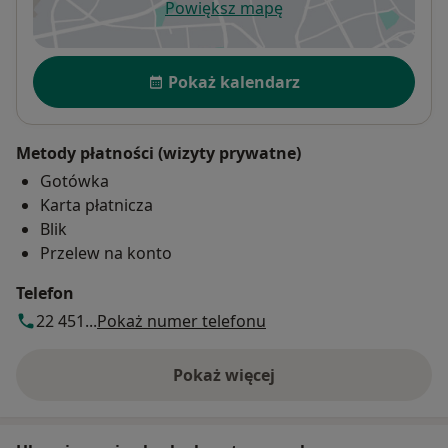
Powiększ mapę
otwiera się w nowej karcie
Dostępność
Pokaż kalendarz
Metody płatności (wizyty prywatne)
Gotówka
Karta płatnicza
Blik
Przelew na konto
Telefon
22 451...
Pokaż numer telefonu
Pokaż więcej
o adresie