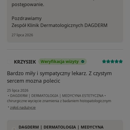
postępowanie.
Pozdrawiamy
Zespół Klinik Dermatologicznych DAGDERM
27 lipca 2026
KRZYSIEK
Weryfikacja wizyty
K
Bardzo miły i sympatyczny lekarz. Z czystym
sercem mozna polecic
25 lipca 2026
•
DAGDERM | DERMATOLOGIA | MEDYCYNA ESTETYCZNA
•
chirurgiczne wycięcie znamienia z badaniem histopatologicznym
w opinii użytkownika KRZYSIEK
•
zgłoś nadużycie
DAGDERM | DERMATOLOGIA | MEDYCYNA