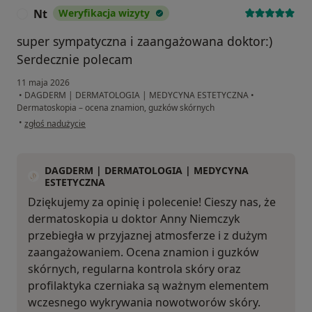
Nt
Weryfikacja wizyty
N
super sympatyczna i zaangażowana doktor:)
Serdecznie polecam
11 maja 2026
•
DAGDERM | DERMATOLOGIA | MEDYCYNA ESTETYCZNA
•
Dermatoskopia – ocena znamion, guzków skórnych
w opinii użytkownika Nt
•
zgłoś nadużycie
DAGDERM | DERMATOLOGIA | MEDYCYNA
ESTETYCZNA
Dziękujemy za opinię i polecenie! Cieszy nas, że
dermatoskopia u doktor Anny Niemczyk
przebiegła w przyjaznej atmosferze i z dużym
zaangażowaniem. Ocena znamion i guzków
skórnych, regularna kontrola skóry oraz
profilaktyka czerniaka są ważnym elementem
wczesnego wykrywania nowotworów skóry.