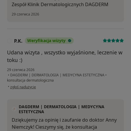
Zespół Klinik Dermatologicznych DAGDERM
29 czerwca 2026
P.K.
Weryfikacja wizyty
P
Udana wizyta , wszystko wyjaśnione, leczenie w
toku :)
29 czerwca 2026
•
DAGDERM | DERMATOLOGIA | MEDYCYNA ESTETYCZNA
•
konsultacja dermatologiczna
w opinii użytkownika P.K.
•
zgłoś nadużycie
DAGDERM | DERMATOLOGIA | MEDYCYNA
ESTETYCZNA
Dziękujemy za opinię i zaufanie do doktor Anny
Niemczyk! Cieszymy się, że konsultacja