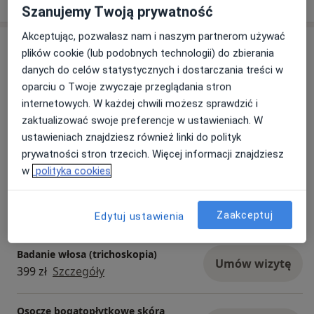
Szanujemy Twoją prywatność
Akceptując, pozwalasz nam i naszym partnerom używać
Usługi i ceny
plików cookie (lub podobnych technologii) do zbierania
danych do celów statystycznych i dostarczania treści w
Konsultacja dermatologiczna
Umów wizytę
oparciu o Twoje zwyczaje przeglądania stron
Od 300 zł
Szczegóły
internetowych. W każdej chwili możesz sprawdzić i
zaktualizować swoje preferencje w ustawieniach. W
Botoks - kurze łapki
ustawieniach znajdziesz również linki do polityk
Umów wizytę
649 zł
Szczegóły
prywatności stron trzecich. Więcej informacji znajdziesz
w
polityka cookies
Wideodermatoskopia
Umów wizytę
Od 399 zł
Szczegóły
Zaakceptuj
Edytuj ustawienia
Badanie włosa (trichoskopia)
Umów wizytę
399 zł
Szczegóły
Osocze bogatopłytkowe skóra