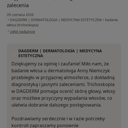
zalecenia
29 czerwca 2026
•
DAGDERM | DERMATOLOGIA | MEDYCYNA ESTETYCZNA
•
badanie
włosa (trichoskopia)
w opinii użytkownika OL
•
zgłoś nadużycie
DAGDERM | DERMATOLOGIA | MEDYCYNA
ESTETYCZNA
Dziękujemy za opinię i zaufanie! Miło nam, że
badanie włosa u dermatologa Anny Niemczyk
przebiegło w przyjaznej atmosferze, z dokładną
diagnostyką i jasnymi zaleceniami. Trichoskopia
w DAGDERM pomaga ocenić skórę głowy, włosy
oraz możliwe przyczyny wypadania włosów, co
ułatwia dobranie dalszego postępowania.
Pozdrawiamy serdecznie i w razie potrzeby
kontroli zapraszamy ponownie