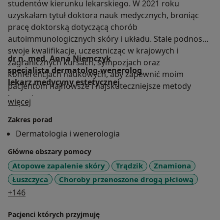
studentów kierunku lekarskiego. W 2021 roku
uzyskałam tytuł doktora nauk medycznych, broniąc
pracę doktorską dotyczącą chorób
autoimmunologicznych skóry i układu. Stale podnoszę
swoje kwalifikacje, uczestnicząc w krajowych i
dr n. med. Anna Niemczyk
zagranicznych kursach, sympozjach oraz
specjalista dermatolog-wenerolog
konferencjach naukowych, aby zapewnić moim
lekarz medycyny estetycznej
pacjentom najnowsze i najskuteczniejsze metody
leczenia.
O mnie
więcej
Zakres porad
Dermatologia i wenerologia
Główne obszary pomocy
Atopowe zapalenie skóry
Trądzik
Znamiona
Łuszczyca
Choroby przenoszone drogą płciową
a11y_sr_more_diseases
+146
Pacjenci których przyjmuję