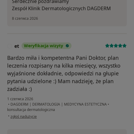
Serdecznie pozdrawiamy
Zespół Klinik Dermatologicznych DAGDERM
8 czerwca 2026
et
Weryfikacja wizyty
E
Bardzo miła i kompetentna Pani Doktor, plan
leczenia rozpisany na kilka miesięcy, wszystko
wyjaśnione dokładnie, odpowiedzi na głupie
pytania udzielone :) Mam nadzieję, że plan
zadziała :)
1 czerwca 2026
•
DAGDERM | DERMATOLOGIA | MEDYCYNA ESTETYCZNA
•
konsultacja dermatologiczna
w opinii użytkownika et
•
zgłoś nadużycie