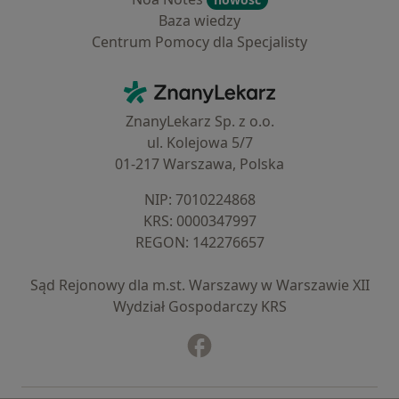
Baza wiedzy
Centrum Pomocy dla Specjalisty
Kontakt
ZnanyLekarz - Strona główna
ZnanyLekarz Sp. z o.o.
ul. Kolejowa 5/7
01-217 Warszawa, Polska
NIP: ⁠7010224868
KRS: ⁠0000347997
REGON: ⁠142276657
Sąd Rejonowy dla m.st. Warszawy w Warszawie XII
Wydział Gospodarczy KRS
Facebook
otwiera się w nowej karcie