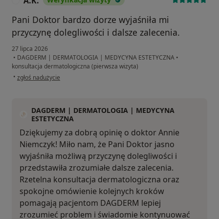
A.K.
A
Pani Doktor bardzo dorze wyjaśniła mi
przyczynę dolegliwości i dalsze zalecenia.
27 lipca 2026
•
DAGDERM | DERMATOLOGIA | MEDYCYNA ESTETYCZNA
•
konsultacja dermatologiczna (pierwsza wizyta)
w opinii użytkownika A.K.
•
zgłoś nadużycie
DAGDERM | DERMATOLOGIA | MEDYCYNA
ESTETYCZNA
Dziękujemy za dobrą opinię o doktor Annie
Niemczyk! Miło nam, że Pani Doktor jasno
wyjaśniła możliwą przyczynę dolegliwości i
przedstawiła zrozumiałe dalsze zalecenia.
Rzetelna konsultacja dermatologiczna oraz
spokojne omówienie kolejnych kroków
pomagają pacjentom DAGDERM lepiej
zrozumieć problem i świadomie kontynuować