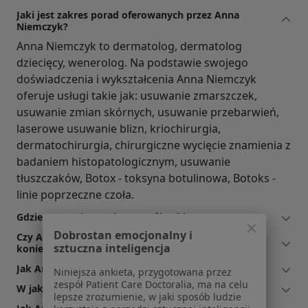
Jaki jest zakres porad oferowanych przez Anna
Niemczyk?
Anna Niemczyk to dermatolog, dermatolog
dziecięcy, wenerolog. Na podstawie swojego
doświadczenia i wykształcenia Anna Niemczyk
oferuje usługi takie jak: usuwanie zmarszczek,
usuwanie zmian skórnych, usuwanie przebarwień,
laserowe usuwanie blizn, kriochirurgia,
dermatochirurgia, chirurgiczne wycięcie znamienia z
badaniem histopatologicznym, usuwanie
tłuszczaków, Botox - toksyna botulinowa, Botoks -
linie poprzeczne czoła.
Gdzie Anna Niemczyk ma swój gabinet?
Dobrostan emocjonalny i
Czy Anna Niemczyk przyjmuje online, bez
sztuczna inteligencja
konieczności pojawiania się w placówce?
Jak Anna Niemczyk akceptuje płatności po wizycie?
Niniejsza ankieta, przygotowana przez
zespół Patient Care Doctoralia, ma na celu
W jakich językach konsultuje Anna Niemczyk?
lepsze zrozumienie, w jaki sposób ludzie