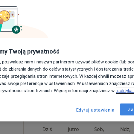
rak ceny
Dziś
Jutro
Sob,
Ndz,
6 Sie
7 Sie
8 Sie
9 Sie
my Twoją prywatność
Umawianie online nie jest dostępne
 Lekarz
, pozwalasz nam i naszym partnerom używać plików cookie (lub p
cyny
Poproś o wizytę
) do zbierania danych do celów statystycznych i dostarczania treśc
zaje przeglądania stron internetowych. W każdej chwili możesz spr
wać swoje preferencje w ustawieniach. W ustawieniach znajdziesz ró
prywatności stron trzecich. Więcej informacji znajdziesz w
polityka
Za
280 zł
Edytuj ustawienia
Dziś
Jutro
Sob,
Ndz,