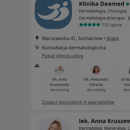
Klinika Deamed
Dermatologia, Chirurgia,
·
Dermatologia dziecięca
722 opinie
Warszawska 41, Sochaczew
•
Mapa
Konsultacja dermatologiczna
Pokaż więcej usług
lek. Anna
lek. Aleksandra
dr Ma
Kruszewska
Górecka
Kos
dermatolog
dermatolog
der
Zobacz wszystkich 4 specjalistów
lek. Anna Krusze
Dermatolog, Wenerolog, L