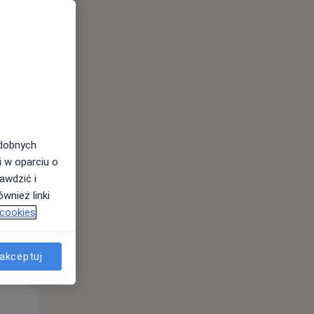
Pon,
Wt,
Śr,
10 Sie
11 Sie
12 Sie
odobnych
i w oparciu o
awdzić i
wnież linki
 cookies
akceptuj
Pon,
Wt,
Śr,