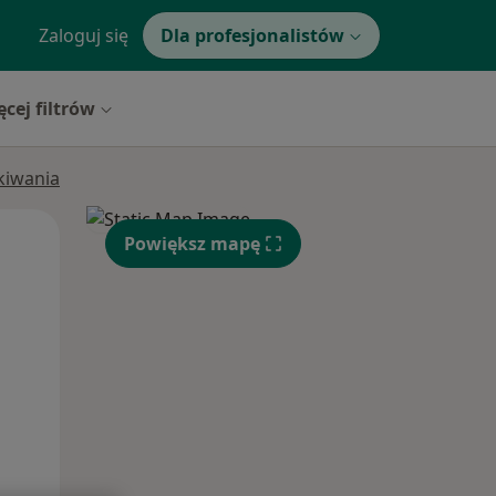
Zaloguj się
Dla profesjonalistów
ęcej filtrów
ukiwania
Pon,
Wt,
Śr,
Powiększ mapę
10 Sie
11 Sie
12 Sie