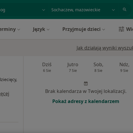
acja, badanie lub nazwisko
miasto lub dzielnica
erminy
Język
Przyjmuje dzieci
Wi
Jak działają wyniki wysz
Dziś
Jutro
Sob,
Ndz,
6 Sie
7 Sie
8 Sie
9 Sie
ziecięcy,
i
Brak kalendarza w Twojej lokalizacji.
ęcej
Pokaż adresy z kalendarzem