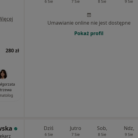
6 Sie
7 Sie
8 Sie
9 Sie
Więcej
Umawianie online nie jest dostępne
Pokaż profil
280 zł
łgorzata
trzewa
matolog
wska
Dziś
Jutro
Sob,
Ndz,
6 Sie
7 Sie
8 Sie
9 Sie
ekarz