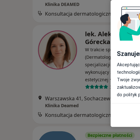
Klinika DEAMED
Konsultacja dermatologiczna
B
lek. Aleksandra
Górecka
W trakcie specjalizacji
Szanuje
(Dermatolog), W trakcie
specjalizacji (Wenerolog),
Akceptując
wykonujący zabiegi medy
technologii
·
Więcej
estetycznej
Twoje zwyc
39 opinii
zaktualizo
do polityk 
Warszawska 41, Sochaczew
•
Mapa
Klinika Deamed
Konsultacja dermatologiczna
Bezpieczne płatności