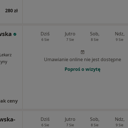
280 zł
wska
Dziś
Jutro
Sob,
Ndz,
6 Sie
7 Sie
8 Sie
9 Sie
 Lekarz
Umawianie online nie jest dostępne
cyny
Poproś o wizytę
rak ceny
ewska-
Dziś
Jutro
Sob,
Ndz,
6 Sie
7 Sie
8 Sie
9 Sie