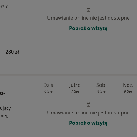
cyny
Umawianie online nie jest dostępne
Poproś o wizytę
280 zł
Dziś
Jutro
Sob,
Ndz,
o-
6 Sie
7 Sie
8 Sie
9 Sie
ujący
Umawianie online nie jest dostępne
nej,
Poproś o wizytę