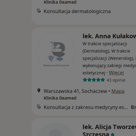
Klinika Deamed
Konsultacja dermatologiczna
lek. Anna Kułako
W trakcie specjalizacji
(Dermatolog), W trakcie
specjalizacji (Wenerolog),
wykonujący zabiegi medy
·
Więcej
estetycznej
43 opinie
Warszawska 41, Sochaczew
•
Mapa
Klinika Deamed
Konsultacja z zakresu medycyny estetycznej
B
lek. Alicja Tworz
Szczęsna