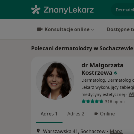
specjaliz
Konsultacje online
Dostępne t
Polecani dermatolodzy w Sochaczewie
dr Małgorzata
Kostrzewa
Dermatolog, Dermatolog d
Lekarz wykonujący zabieg
·
Wi
medycyny estetycznej
316 opinii
Adres 1
Adres 2
Online
Warszawska 41, Sochaczew
•
Mapa