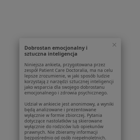
Centrum prasowe
Kontakt
Dla pacjentów
Lekarze
Placówki medyczne
Dobrostan emocjonalny i
Pytania i odpowiedzi
sztuczna inteligencja
Usługi i zabiegi
Niniejsza ankieta, przygotowana przez
Choroby
zespół Patient Care Doctoralia, ma na celu
Pomoc
lepsze zrozumienie, w jaki sposób ludzie
Aplikacje mobilne
korzystają z narzędzi sztucznej inteligencji
jako wsparcia dla swojego dobrostanu
Blog dla pacjentów
emocjonalnego i zdrowia psychicznego.
Dla profesjonalistów
Udział w ankiecie jest anonimowy, a wyniki
będą analizowane i prezentowane
Cennik
wyłącznie w formie zbiorczej. Pytania
Dla lekarzy
dotyczące nastolatków są skierowane
Dla placówek medycznych
wyłącznie do rodziców lub opiekunów
prawnych. Nie zbieramy informacji
Noa Notes
nowość
bezpośrednio od osób niepełnoletnich.