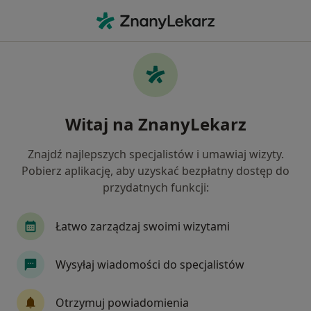
Me
Czego szukasz?
Strona Główna
Choroby
Brodawki Łojotokowe
Brodawki łojotokowe -
Witaj na ZnanyLekarz
informacje, specjaliści, pytania i
odpowiedzi
Znajdź najlepszych specjalistów i umawiaj wizyty.
Pobierz aplikację, aby uzyskać bezpłatny dostęp do
przydatnych funkcji:
Łatwo zarządzaj swoimi wizytami
Informacje
Pytania i odpowiedzi
Wysyłaj wiadomości do specjalistów
Nie rezygnuj ze zdrowia
Otrzymuj powiadomienia