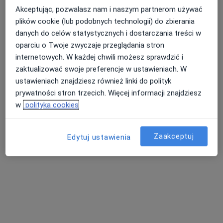
Akceptując, pozwalasz nam i naszym partnerom używać
Dermatolog, Lekarz wykonujący zabiegi medycyny estetycznej
plików cookie (lub podobnych technologii) do zbierania
Wrocław
danych do celów statystycznych i dostarczania treści w
oparciu o Twoje zwyczaje przeglądania stron
internetowych. W każdej chwili możesz sprawdzić i
Aldona Białynicka-Birula
zaktualizować swoje preferencje w ustawieniach. W
ustawieniach znajdziesz również linki do polityk
Lekarz wykonujący zabiegi medycyny estetycznej
Wrocław
prywatności stron trzecich. Więcej informacji znajdziesz
w
polityka cookies
Elżbieta Kozłowska-Reszeć
Zaakceptuj
Edytuj ustawienia
Dermatolog
Wysokie Mazowieckie
Konrad Krupa
Dermatolog, Lekarz wykonujący zabiegi medycyny estetycznej
Toruń