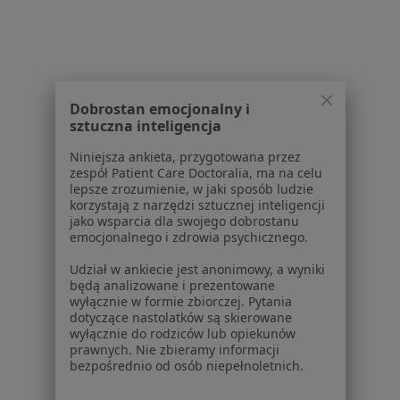
Interniści z TU Zdrowie w Warszawie
Kardiolodzy z TU Zdrowie w Warszawie
Pediatrzy z TU Zdrowie w Warszawie
Dobrostan emocjonalny i
Chirurdzy z TU Zdrowie w Warszawie
sztuczna inteligencja
Więcej (15)
Niniejsza ankieta, przygotowana przez
zespół Patient Care Doctoralia, ma na celu
Więcej w kategorii: Specjaliści w ramach TU Z
lepsze zrozumienie, w jaki sposób ludzie
korzystają z narzędzi sztucznej inteligencji
Najczęście leczone choroby
jako wsparcia dla swojego dobrostanu
emocjonalnego i zdrowia psychicznego.
Atopowe zapalenie skóry Warszawa
Udział w ankiecie jest anonimowy, a wyniki
łuszczyca Warszawa
będą analizowane i prezentowane
wyłącznie w formie zbiorczej. Pytania
Trądzik różowaty Warszawa
dotyczące nastolatków są skierowane
wyłącznie do rodziców lub opiekunów
Choroby skóry Warszawa
prawnych. Nie zbieramy informacji
bezpośrednio od osób niepełnoletnich.
Trądzik Warszawa
Więcej (15)