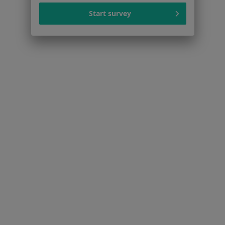
Więcej w kategorii: Najczęście leczone chorob
Start survey
Strona Główna
Dermatolog
Warszawa
Zmień miasto
Zmień miasto
Tu Zdrowie
Zmień miasto
Serwis
Regulamin
Polityka prywatności pacjentów
Polityka prywatności profesjonalistów
Polityka prywatności dla profesjonalistów, których
dane pozyskaliśmy samodzielnie
Polityka cookies
Jak działają wyniki wyszukiwania