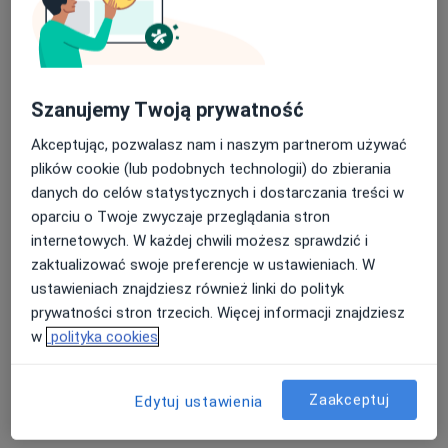
Szanujemy Twoją prywatność
lek. Anna Alicja Kaczmarek
·
Więcej
Dermatolog
Akceptując, pozwalasz nam i naszym partnerom używać
18 opinii
plików cookie (lub podobnych technologii) do zbierania
danych do celów statystycznych i dostarczania treści w
Foksal 3/5, Warszawa
•
Mapa
oparciu o Twoje zwyczaje przeglądania stron
Centrum Medyczne Damiana Foksal 3/5
internetowych. W każdej chwili możesz sprawdzić i
Akceptuje TU Zdrowie
zaktualizować swoje preferencje w ustawieniach. W
Konsultacja dermatologiczna
od 360 zł
ustawieniach znajdziesz również linki do polityk
prywatności stron trzecich. Więcej informacji znajdziesz
Specjalista nie oferuje umawiania online pod tym adresem.
w
polityka cookies
Poproś o wizytę
Zaakceptuj
Edytuj ustawienia