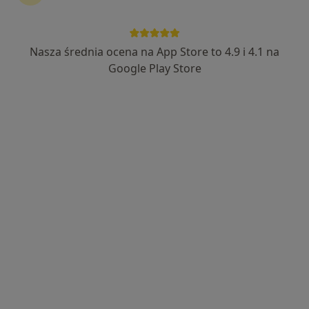
98 opinii
Adres
Online
Nasza średnia ocena na App Store to 4.9 i 4.1 na
Google Play Store
Plac Konesera 10a, Warszawa
•
Mapa
Centrum Medyczne Damiana Plac Konesera 10a
Akceptuje TU Zdrowie
Konsultacja dermatologiczna
360 zł
Specjalista nie oferuje umawiania online pod tym adresem.
Poproś o wizytę