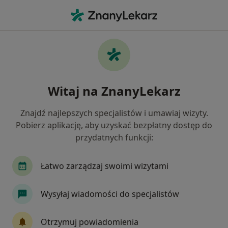
Me
Dermatolog • Warszawa, mazowieckie
Filtry
Ubezpieczenie:
TU Zdrowie
20 polecanych dermatologów w Warszawie
Witaj na ZnanyLekarz
z TU Zdrowie
Jak działają wyniki wyszukiwania
Znajdź najlepszych specjalistów i umawiaj wizyty.
Pobierz aplikację, aby uzyskać bezpłatny dostęp do
przydatnych funkcji:
Łatwo zarządzaj swoimi wizytami
Wysyłaj wiadomości do specjalistów
lek. Monika Wasilewska
Otrzymuj powiadomienia
·
Więcej
Dermatolog, Wenerolog