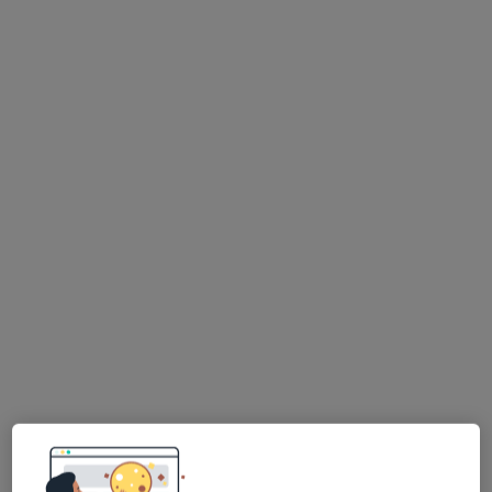
lek. Barbara Olszewska
·
Więcej
Dermatolog
185 opinii
Aleje Jerozolimskie 87, Warszawa
•
Mapa
Świat Zdrowia Centrum Medyczne - al. Jerozolimskie 87, Warszawa
Akceptuje TU Zdrowie
Konsultacja dermatologiczna
320 zł
Specjalista nie oferuje umawiania online pod tym adresem.
Poproś o wizytę