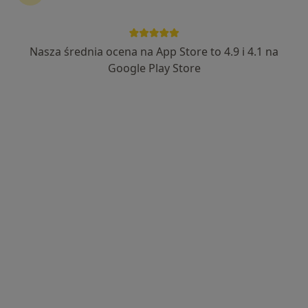
Nasza średnia ocena na App Store to 4.9 i 4.1 na
Bezpieczne płatności
Google Play Store
lek. Przemysław Styczeń
·
Więcej
Lekarz wykonujący zabiegi medycyny estetycznej
502 opinie
ul. Modzelewskiego 63 lok. U3 (wejście boczne za wjazdem do garażu), Warszawa
•
Mapa
Klinika Medycyny Estetycznej Dr Przemysław Styczeń
Konsultacja z zakresu medycyny estetycznej
250 zł
Specjalista nie oferuje umawiania online pod tym adresem.
Poproś o wizytę