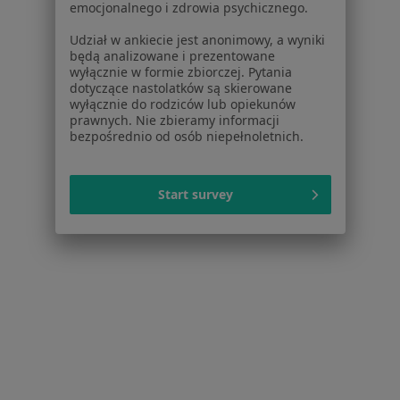
emocjonalnego i zdrowia psychicznego.
łysienie w Jabłonnej
Udział w ankiecie jest anonimowy, a wyniki
Więcej (9)
będą analizowane i prezentowane
Więcej w kategorii: W pobliżu Warszawy
wyłącznie w formie zbiorczej. Pytania
dotyczące nastolatków są skierowane
Schorzenia w Warszawie
wyłącznie do rodziców lub opiekunów
prawnych. Nie zbieramy informacji
Nadciśnienie tętnicze w Warszawie
bezpośrednio od osób niepełnoletnich.
Niewydolność serca w Warszawie
Choroba wieńcowa w Warszawie
Start survey
Cukrzyca w Warszawie
Zaburzenia rytmu serca w Warszawie
Więcej (15)
Więcej w kategorii: Schorzenia w Warszawie
Strona Główna
Choroby
Łysienie
Warszawa
Zmień miasto
Zmień m