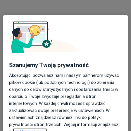
Poproś o wizytę
Szanujemy Twoją prywatność
dr Oleksandra Levina
·
Więcej
Lekarz wykonujący zabiegi medycyny estetycznej
Akceptując, pozwalasz nam i naszym partnerom używać
14 opinii
plików cookie (lub podobnych technologii) do zbierania
danych do celów statystycznych i dostarczania treści w
Adres 1
Adres 2
Adres 3
Adres 4
Onli
oparciu o Twoje zwyczaje przeglądania stron
internetowych. W każdej chwili możesz sprawdzić i
zaktualizować swoje preferencje w ustawieniach. W
Tomcia Palucha 37 lok. U2, Warszawa
•
Mapa
ustawieniach znajdziesz również linki do polityk
DAGDERM | DERMATOLOGIA | MEDYCYNA ESTETYCZNA
prywatności stron trzecich. Więcej informacji znajdziesz
Konsultacja dermatologiczna
199 zł