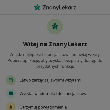
Me
Łysienie • Warszawa, mazowieckie
Filtry
• 1
Ubezpieczenie
Map
Łysienie specjaliści w Warszawie
Witaj na ZnanyLekarz
Jak działają wyniki wyszukiwania
Znajdź najlepszych specjalistów i umawiaj wizyty.
Pobierz aplikację, aby uzyskać bezpłatny dostęp do
Jakiego specjalisty szukasz?
przydatnych funkcji:
Dermatolog
Lekarz wykonujący zabiegi medyc
Łatwo zarządzaj swoimi wizytami
Wysyłaj wiadomości do specjalistów
Otrzymuj powiadomienia