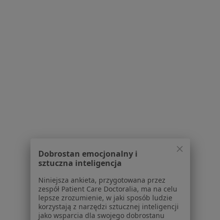
URMED Medical Center
Konsultacja alergologiczna
od 270 zł
Specjalista nie oferuje umawiania online pod tym adresem.
Poproś o wizytę
1
2
3
4
5
...
24
Powiązane wyszukiwania
W pobliżu Warszawy
Dobrostan emocjonalny i
łysienie w Mińsku Mazowieckim
sztuczna inteligencja
łysienie w Piasecznie
Niniejsza ankieta, przygotowana przez
zespół Patient Care Doctoralia, ma na celu
łysienie w Józefosławiu
lepsze zrozumienie, w jaki sposób ludzie
korzystają z narzędzi sztucznej inteligencji
łysienie w Józefowie
jako wsparcia dla swojego dobrostanu