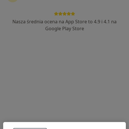
Wybierz konsultacje online, aby rozpocząć lub
kontynuować leczenie bez wychodzenia z domu. Jeśli
potrzebujesz, możesz również umówić wizytę w
Nasza średnia ocena na App Store to 4.9 i 4.1 na
gabinecie.
Google Play Store
Pokaż specjalistów
Jak to działa?
Eksperci - wirusowe zapalenie wątroby
Marta Lewandowicz
Dietetyk
Poznań
Tetiana Tsidyk