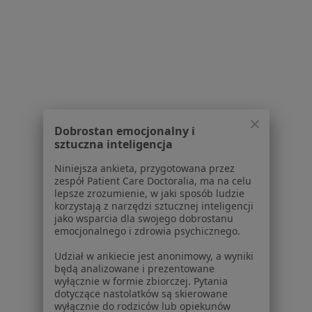
Polityka prywatności dla profesjonalistów, których
dane pozyskaliśmy samodzielnie
Polityka cookies
Jak działają wyniki wyszukiwania
Dostępność
O nas
Praca
Rekrutujemy!
Dobrostan emocjonalny i
Partnerzy
sztuczna inteligencja
Centrum prasowe
Kontakt
Niniejsza ankieta, przygotowana przez
zespół Patient Care Doctoralia, ma na celu
Dla pacjentów
lepsze zrozumienie, w jaki sposób ludzie
korzystają z narzędzi sztucznej inteligencji
Lekarze
jako wsparcia dla swojego dobrostanu
emocjonalnego i zdrowia psychicznego.
Placówki medyczne
Pytania i odpowiedzi
Udział w ankiecie jest anonimowy, a wyniki
Usługi i zabiegi
będą analizowane i prezentowane
wyłącznie w formie zbiorczej. Pytania
Choroby
dotyczące nastolatków są skierowane
Pomoc
wyłącznie do rodziców lub opiekunów