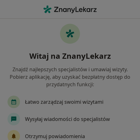
Me
Czego szukasz?
Strona Główna
Choroby
Wirusowe Zapalenie Wątroby
Wirusowe zapalenie wątroby -
Witaj na ZnanyLekarz
informacje, specjaliści, pytania i
odpowiedzi
Znajdź najlepszych specjalistów i umawiaj wizyty.
Pobierz aplikację, aby uzyskać bezpłatny dostęp do
przydatnych funkcji:
Łatwo zarządzaj swoimi wizytami
Informacje
Pytania i odpowiedzi
Wysyłaj wiadomości do specjalistów
Nie rezygnuj ze zdrowia
Otrzymuj powiadomienia