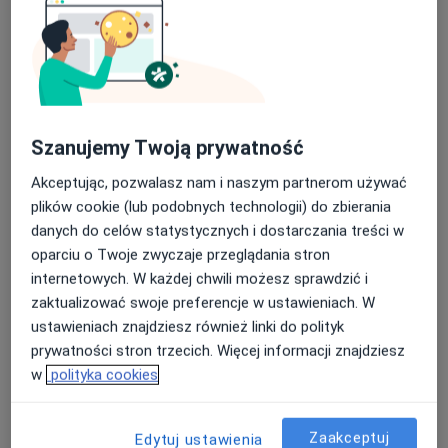
Lekarz chorób zakaźnych
Katowice
Gabriela Gozdur
Szanujemy Twoją prywatność
Dietetyk
Warszawa
Akceptując, pozwalasz nam i naszym partnerom używać
plików cookie (lub podobnych technologii) do zbierania
danych do celów statystycznych i dostarczania treści w
Sebastian Łubniewski
oparciu o Twoje zwyczaje przeglądania stron
internetowych. W każdej chwili możesz sprawdzić i
Dietetyk
zaktualizować swoje preferencje w ustawieniach. W
Leszno
ustawieniach znajdziesz również linki do polityk
prywatności stron trzecich. Więcej informacji znajdziesz
Radosław Kuźma
w
polityka cookies
Lekarz chorób zakaźnych
Warszawa
Zaakceptuj
Edytuj ustawienia