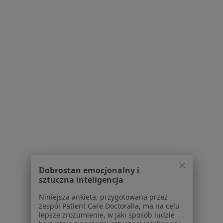
dr n. med. Paweł Rujna
Dermatolog, Lekarz wykonujący zabiegi medycyny
·
Więcej
estetycznej, Wenerolog
822 opinie
Pokorna 2 lok. 8, Warszawa
•
Mapa
MURANO Klinika Dermatologii Klinicznej, Estetycznej i Laserowej
Konsultacja dermatologiczna
300 zł
Specjalista nie oferuje umawiania online pod tym adresem.
Poproś o wizytę
Dobrostan emocjonalny i
sztuczna inteligencja
Niniejsza ankieta, przygotowana przez
zespół Patient Care Doctoralia, ma na celu
lepsze zrozumienie, w jaki sposób ludzie