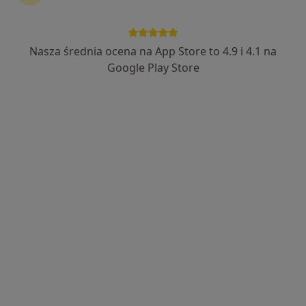
Nasza średnia ocena na App Store to 4.9 i 4.1 na
Google Play Store
Wyróżniony
lek. Joanna Żółcińska
Dermatolog, Dermatolog dziecięcy, Lekarz wykonujący zabiegi
·
Więcej
medycyny estetycznej
314 opinii
Popularna 13, Warszawa
•
Mapa
Centrum Dermatologiczne FEBUMED
Konsultacja dermatologiczna
300 zł
Specjalista nie oferuje umawiania online pod tym adresem.
Poproś o wizytę