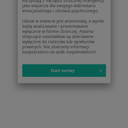
korzystają z narzędzi sztucznej inteligencji
jako wsparcia dla swojego dobrostanu
emocjonalnego i zdrowia psychicznego.
Udział w ankiecie jest anonimowy, a wyniki
będą analizowane i prezentowane
Bezpieczne płatności
wyłącznie w formie zbiorczej. Pytania
lek. Alicja Bujakiewicz-Krześniak
dotyczące nastolatków są skierowane
·
Więcej
wyłącznie do rodziców lub opiekunów
Dermatolog, Alergolog
prawnych. Nie zbieramy informacji
248 opinii
bezpośrednio od osób niepełnoletnich.
Adres
Online
Start survey
Aleje Jerozolimskie 29/5, Warszawa
•
Mapa
Gabinet Lekarski Dermatologiczny - lek. Alicja Bujakiewicz-Krześniak
Konsultacja dermatologiczna
od 250 zł
Specjalista nie oferuje umawiania online pod tym adresem.
Poproś o wizytę