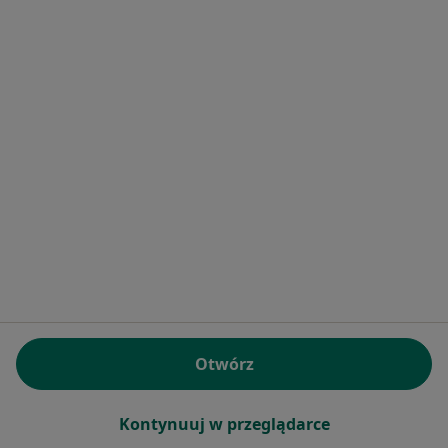
249 opinii
Adres 1
Adres 2
Adres 3
Adres 4
Onli
Maciejewskiego 3/u3, Warszawa
•
Mapa
Dermatologia Maciejewskiego
Konsultacja dermatologiczna
300 zł
Specjalista nie oferuje umawiania online pod tym adresem.
Poproś o wizytę
Otwórz
Kontynuuj w przeglądarce