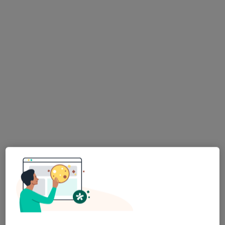
Aleja Komisji Edukacji Narodowej 97, Warszawa
•
Mapa
Centrum Dermatologiczne FEBUMED
Konsultacja dermatologiczna
300 zł
Specjalista nie oferuje umawiania online pod tym adresem.
Poproś o wizytę
Wyróżniony
Centrum Medyczne DERMIQ
·
Więcej
Dermatologia, Medycyna estetyczna, Pediatria
483 opinie