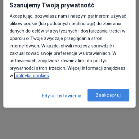
Szanujemy Twoją prywatność
ul. Wielicka 38, Warszawa
•
Mapa
Akceptując, pozwalasz nam i naszym partnerom używać
Konsultacja dermatologiczna
od 300 zł
plików cookie (lub podobnych technologii) do zbierania
Pokaż więcej usług
danych do celów statystycznych i dostarczania treści w
oparciu o Twoje zwyczaje przeglądania stron
internetowych. W każdej chwili możesz sprawdzić i
lek. Barbara
lek. Ewa Szaluś-
lek. Magdalena
zaktualizować swoje preferencje w ustawieniach. W
Borkowska
Adamczyk
Jasińska
ustawieniach znajdziesz również linki do polityk
dermatolog
dermatolog
dermatolog
prywatności stron trzecich. Więcej informacji znajdziesz
Zobacz wszystkich 8 specjalistów
w
polityka cookies
Brak dostępnych specjalistów z wolnymi terminami w tym centrum medycznym.
Zaakceptuj
Edytuj ustawienia
Pokaż profil