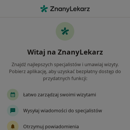
Me
Dermatolog • Warszawa, mazowieckie
Filtry
Ubezpieczenie
Mapa
Polecani dermatolodzy w Warszawie
Witaj na ZnanyLekarz
Jak działają wyniki wyszukiwania
Znajdź najlepszych specjalistów i umawiaj wizyty.
Pobierz aplikację, aby uzyskać bezpłatny dostęp do
Wybierz swoje ubezpieczenie
przydatnych funkcji:
NFZ
Allianz
Compensa
Łatwo zarządzaj swoimi wizytami
GENERALI
Inter Partner
Wysyłaj wiadomości do specjalistów
Zobacz więcej
Otrzymuj powiadomienia