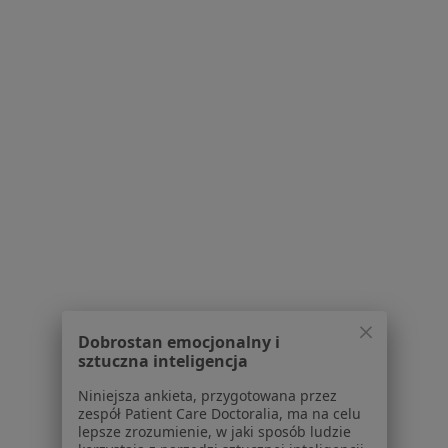
lek. Wojciech
lek. Agata Poręba
lek. Dominika
Włodarczyk
diabetolog
Wójcicka
internista
internista
Brak dostępnych specjalistów z wolnymi terminami w tym centrum medycznym.
Pokaż profil
Inni specjaliści w Twojej okolicy
Obecnie nie ma wolnych miejsc. Sprawdź później
nowe oferty.
Dobrostan emocjonalny i
sztuczna inteligencja
Niniejsza ankieta, przygotowana przez
zespół Patient Care Doctoralia, ma na celu
lepsze zrozumienie, w jaki sposób ludzie