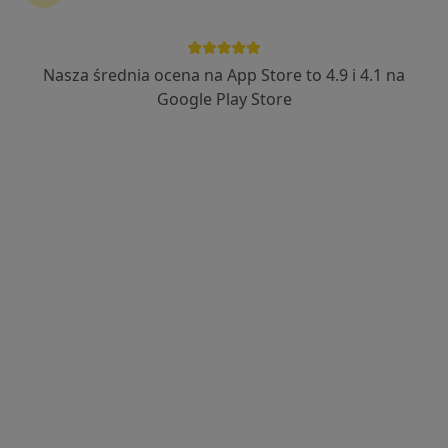
Nasza średnia ocena na App Store to 4.9 i 4.1 na
Centrum Medyczne doktorA (NFZ)
Google Play Store
Interna, Pediatria
12 opinii
Trakt Brzeski 57b, Warszawa
•
Mapa
Konsultacja internistyczna (NFZ)
lek. Magdalena
Hendzel
internista
Brak dostępnych specjalistów z wolnymi terminami w tym centrum medycznym.
Pokaż profil