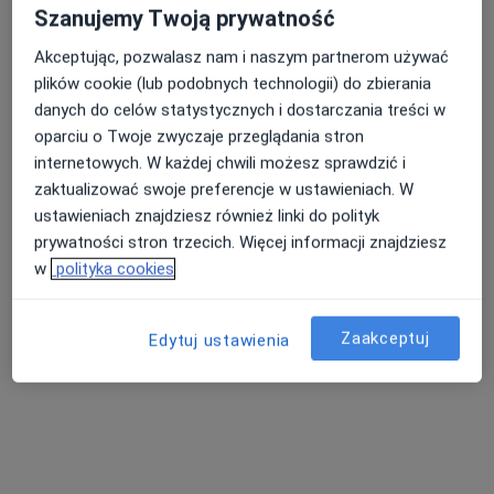
Szanujemy Twoją prywatność
Akceptując, pozwalasz nam i naszym partnerom używać
plików cookie (lub podobnych technologii) do zbierania
danych do celów statystycznych i dostarczania treści w
oparciu o Twoje zwyczaje przeglądania stron
internetowych. W każdej chwili możesz sprawdzić i
zaktualizować swoje preferencje w ustawieniach. W
ustawieniach znajdziesz również linki do polityk
Bezpieczne płatności
prywatności stron trzecich. Więcej informacji znajdziesz
Premium Medical
w
polityka cookies
·
Więcej
Interna, Ginekologia, Radiologia
7635 opinii
Zaakceptuj
Edytuj ustawienia
Adres 1
Adres 2
Kobielska 23, wejście od Ronda Wiatraczna, Galeria Grochów, Warszawa
•
Mapa
Konsultacja internistyczna
280 zł