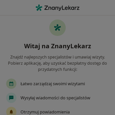
Me
Interna • Sulejówek, mazowieckie
Filtry
• 1
Ubezpieczenie
Map
Interna placówki w Sulejówku
Witaj na ZnanyLekarz
Jak działają wyniki wyszukiwania
Znajdź najlepszych specjalistów i umawiaj wizyty.
Pobierz aplikację, aby uzyskać bezpłatny dostęp do
Wybierz swoje ubezpieczenie
przydatnych funkcji:
Allianz
INTER Polska
Signal Iduna
Łatwo zarządzaj swoimi wizytami
Wysyłaj wiadomości do specjalistów
Otrzymuj powiadomienia