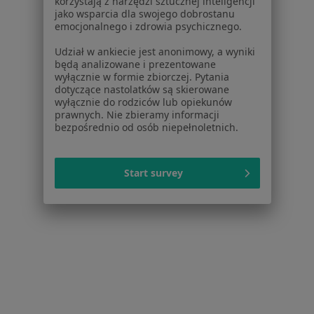
korzystają z narzędzi sztucznej inteligencji
jako wsparcia dla swojego dobrostanu
emocjonalnego i zdrowia psychicznego.
Bezpieczne płatności
Udział w ankiecie jest anonimowy, a wyniki
CM STREFA ZDROWIA
będą analizowane i prezentowane
wyłącznie w formie zbiorczej. Pytania
·
Więcej
Interna, Pediatria, Neurologia dziecięca
dotyczące nastolatków są skierowane
262 opinie
wyłącznie do rodziców lub opiekunów
prawnych. Nie zbieramy informacji
Żegańska 48, Warszawa
•
Mapa
bezpośrednio od osób niepełnoletnich.
Brak dostępnych specjalistów z wolnymi terminami w tym centrum medycznym.
Start survey
Pokaż profil