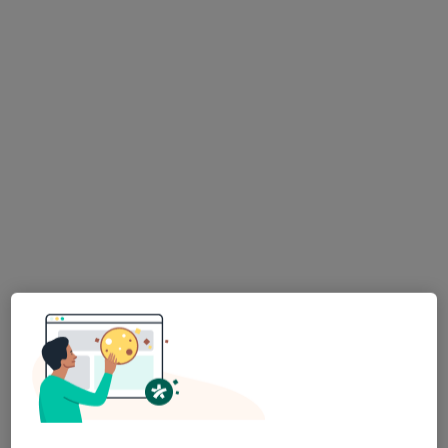
Bezpieczne płatności
OpenMed Centrum Medyczne
·
Więcej
Interna, Urologia, Ortopedia
4749 opinii
ul. Wiatraczna 25 lokal U2, Warszawa
•
Mapa
Konsultacja internistyczna
270 zł
Pokaż więcej usług
lek. Elżbieta Deptuła-
dr n. med.
dr n. med. Sylwia
Krawczyk
Małgorzata
Elert-Kopeć
endokrynolog
Tłustochowicz
reumatolog
reumatolog
Zobacz wszystkich 6 specjalistów
Brak dostępnych specjalistów z wolnymi terminami w tym centrum medycznym.
Pokaż profil