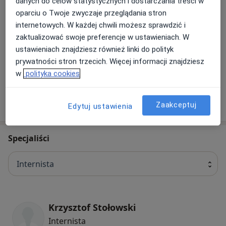
danych do celów statystycznych i dostarczania treści w
oparciu o Twoje zwyczaje przeglądania stron
internetowych. W każdej chwili możesz sprawdzić i
Chirurgia laparoskopowa
zaktualizować swoje preferencje w ustawieniach. W
ustawieniach znajdziesz również linki do polityk
Operacja żylaków
prywatności stron trzecich. Więcej informacji znajdziesz
w
polityka cookies
Zaakceptuj
Edytuj ustawienia
W jaki sposób ustalane są ceny?
Specjaliści
Internista
Krzysztof Stołowski
Internista