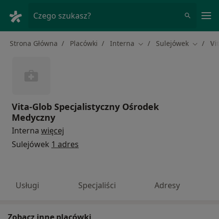
Me
Czego szukasz?
Strona Główna
Placówki
Interna
Sulejówek
Vi
Zmień miasto
Zmień m
Vita-Glob Specjalistyczny Ośrodek
Medyczny
Interna
więcej
Sulejówek
1 adres
Usługi
Specjaliści
Adresy
Zobacz inne placówki