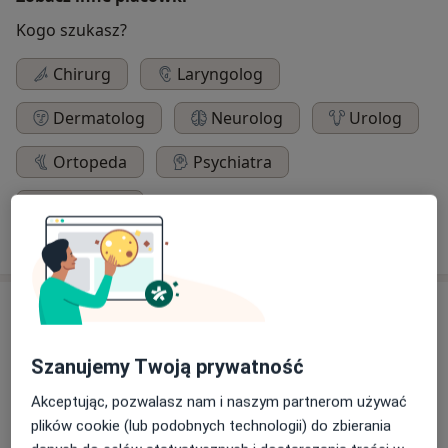
Kogo szukasz?
Chirurg
Laryngolog
Dermatolog
Neurolog
Urolog
Ortopeda
Psychiatra
Kardiolog
Szukaj innej specjalizacji
Usługi
Chirurgia
Szanujemy Twoją prywatność
Akceptując, pozwalasz nam i naszym partnerom używać
plików cookie (lub podobnych technologii) do zbierania
Chirurgia jamy brzusznej