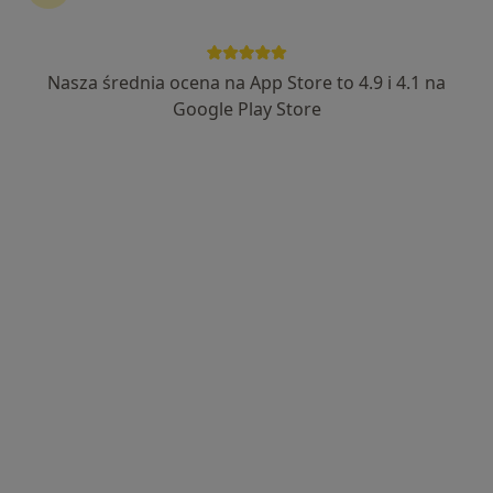
Nasza średnia ocena na App Store to 4.9 i 4.1 na
DIAGNOSTYKA OBRAZOWA
Google Play Store
Kardiologia, Radiologia
25 opinii
Szkolna 2, Sulejówek
•
Mapa
Konsultacja kardiologiczna
220 zł
Brak dostępnych specjalistów z wolnymi terminami w tym centrum medycznym.
Pokaż profil