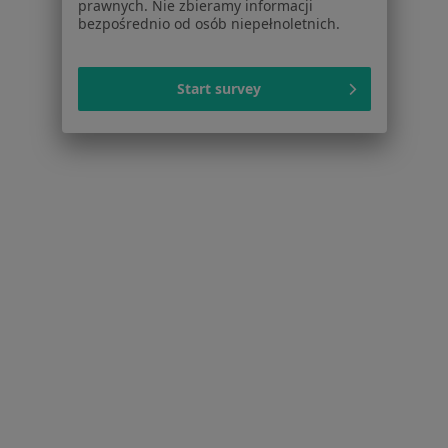
prawnych. Nie zbieramy informacji
bezpośrednio od osób niepełnoletnich.
Start survey
Serwis
Regulamin
Polityka prywatności pacjentów
Polityka prywatności profesjonalistów
Polityka prywatności dla profesjonalistów, których
dane pozyskaliśmy samodzielnie
Polityka cookies
Jak działają wyniki wyszukiwania
Dostępność
O nas
Praca
Rekrutujemy!
Partnerzy
Centrum prasowe
Kontakt