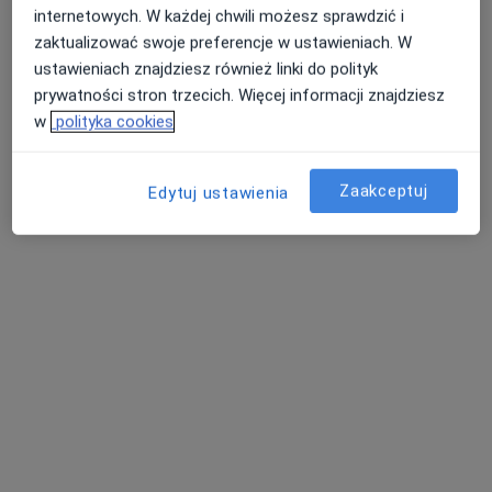
internetowych. W każdej chwili możesz sprawdzić i
zaktualizować swoje preferencje w ustawieniach. W
ustawieniach znajdziesz również linki do polityk
prywatności stron trzecich. Więcej informacji znajdziesz
w
polityka cookies
Bezpieczne płatności
Zaakceptuj
Edytuj ustawienia
Premium Medical
·
Więcej
Kardiologia, Ginekologia, Radiologia
7636 opinii
Adres 1
Adres 2
Kobielska 23, wejście od Ronda Wiatraczna, Galeria Grochów, Warszawa
•
Mapa
Konsultacja kardiologiczna
od 300 zł
Pokaż więcej usług