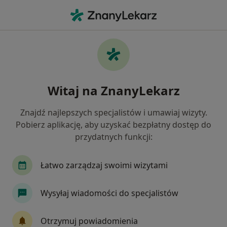
Me
Kardiologia • Sulejówek, mazowieckie
Filtry
• 1
Ubezpieczenie
Map
Kardiologia placówki w Sulejówku
Witaj na ZnanyLekarz
Jak działają wyniki wyszukiwania
Znajdź najlepszych specjalistów i umawiaj wizyty.
Pobierz aplikację, aby uzyskać bezpłatny dostęp do
Wybierz swoje ubezpieczenie
przydatnych funkcji:
Allianz
Compensa
INTER Polska
Sign
Łatwo zarządzaj swoimi wizytami
Wysyłaj wiadomości do specjalistów
Otrzymuj powiadomienia