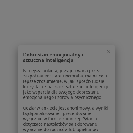
Powiązane wyszukiwania
Inne centra medyczne [insurance_provider] w
Sulejówku
Kardiologia centra medyczne z Signal Iduna w
Sulejówku
Kardiologia centra medyczne z INTER Polska w
Dobrostan emocjonalny i
Sulejówku
sztuczna inteligencja
Kardiologia centra medyczne z Allianz w
Niniejsza ankieta, przygotowana przez
Sulejówku
zespół Patient Care Doctoralia, ma na celu
lepsze zrozumienie, w jaki sposób ludzie
Kardiologia centra medyczne z Compensa w
korzystają z narzędzi sztucznej inteligencji
jako wsparcia dla swojego dobrostanu
Sulejówku
emocjonalnego i zdrowia psychicznego.
Udział w ankiecie jest anonimowy, a wyniki
będą analizowane i prezentowane
Strona Główna
Placówki
Kardiologia
Sulejówek
Zmień miasto
Zmie
wyłącznie w formie zbiorczej. Pytania
dotyczące nastolatków są skierowane
wyłącznie do rodziców lub opiekunów