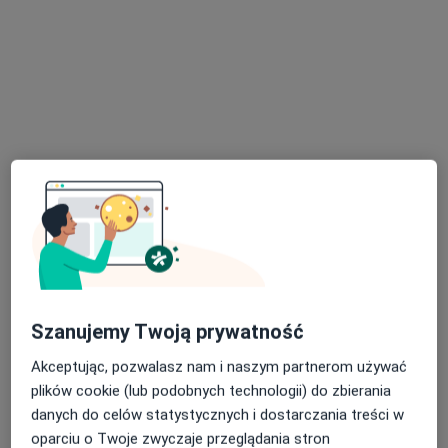
CM Vita-Medica Sp z o.o.
·
Więcej
Kardiologia, Stomatologia, Interna
74 opinie
Kombatantów 85, Sulejówek
•
Mapa
Konsultacja kardiologiczna
Brak dostępnych specjalistów z wolnymi terminami w tym centrum medycznym.
Pokaż profil
Dostępni specjaliści
Szanujemy Twoją prywatność
Specjaliści znajdują się poza Sulejówek,
Akceptując, pozwalasz nam i naszym partnerom używać
mazowieckie, w obszarach bliskich Twojemu
plików cookie (lub podobnych technologii) do zbierania
wyszukiwaniu.
danych do celów statystycznych i dostarczania treści w
oparciu o Twoje zwyczaje przeglądania stron