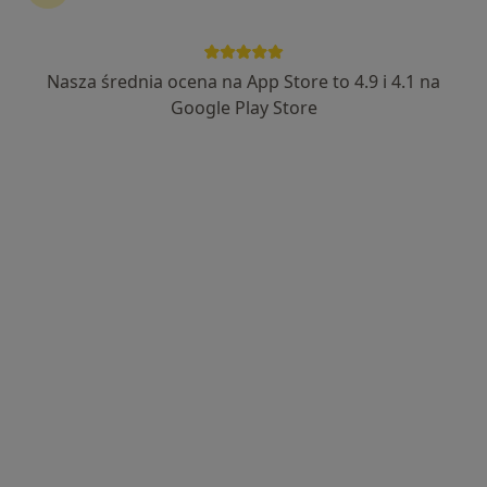
Nasza średnia ocena na App Store to 4.9 i 4.1 na
Bezpieczne płatności
Google Play Store
Luka Medica
·
Więcej
Interna, Psychologia dziecięca, Psychiatria
38 opinii
Wacława Kauna 31, Piaseczno
•
Mapa
Konsultacja internistyczna
280 zł
Pokaż więcej usług
dr n. med. Rafał
prof. dr hab. n. med.
Łukaszewicz
Marek Janusz Tałałaj
kardiolog
internista
Brak dostępnych specjalistów z wolnymi terminami w tym centrum medycznym.