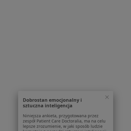
Gabinet Leczenia Otyłości
·
Więcej
Interna, Dietetyk, Dietetyka
15 opinii
Poznańska 12/58, Warszawa
•
Mapa
Leczenie otyłości - wizyta kolejna
250 zł
Pokaż więcej usług
lek. Olga
Starczewska
internista
Brak dostępnych specjalistów z wolnymi terminami w tym centrum medycznym.
Dobrostan emocjonalny i
sztuczna inteligencja
Pokaż profil
Niniejsza ankieta, przygotowana przez
zespół Patient Care Doctoralia, ma na celu
lepsze zrozumienie, w jaki sposób ludzie