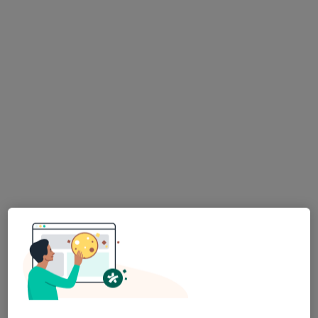
Puławska 49, Piaseczno
•
Mapa
Brak dostępnych specjalistów z wolnymi terminami w tym centrum medycznym.
Pokaż profil
Dostępni specjaliści
Specjaliści znajdują się poza Piaseczno,
mazowieckie, w obszarach bliskich Twojemu
wyszukiwaniu.