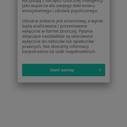
korzystają z narzędzi sztucznej inteligencji
jako wsparcia dla swojego dobrostanu
emocjonalnego i zdrowia psychicznego.
Udział w ankiecie jest anonimowy, a wyniki
będą analizowane i prezentowane
wyłącznie w formie zbiorczej. Pytania
dotyczące nastolatków są skierowane
Macromedica Centrum Medyczne
wyłącznie do rodziców lub opiekunów
prawnych. Nie zbieramy informacji
·
Więcej
Interna, Ortopedia, Ginekologia
bezpośrednio od osób niepełnoletnich.
2855 opinii
Jurija Gagarina 26/U5, Warszawa
•
Mapa
Start survey
Konsultacja endokrynologiczna
od 250 zł
prof. dr hab. n. med.
Józef Andrzej
Haczyński
seksuolog
Brak dostępnych specjalistów z wolnymi terminami w tym centrum medycznym.