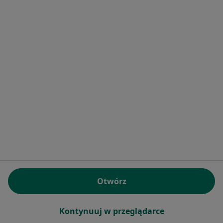
Nowa 4a, Stara Iwiczna
•
Mapa
Konsultacja internistyczna
od 279 zł
dr Andrzej Bielewicz
gastrolog
Brak dostępnych specjalistów z wolnymi terminami w tym centrum medycznym.
Pokaż profil
Otwórz
Kontynuuj w przeglądarce