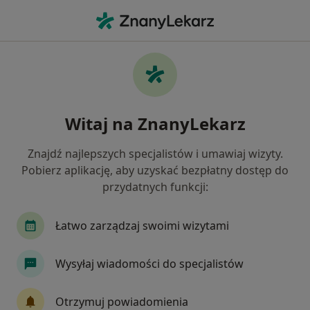
Me
Interna • Piaseczno, mazowieckie
Filtry
• 1
Ubezpieczenie
Map
Interna placówki w Piasecznie
Witaj na ZnanyLekarz
Jak działają wyniki wyszukiwania
Znajdź najlepszych specjalistów i umawiaj wizyty.
Pobierz aplikację, aby uzyskać bezpłatny dostęp do
Wybierz swoje ubezpieczenie
przydatnych funkcji:
NFZ
Allianz
Enel-med
INTER Polska
Łatwo zarządzaj swoimi wizytami
Wysyłaj wiadomości do specjalistów
Otrzymuj powiadomienia