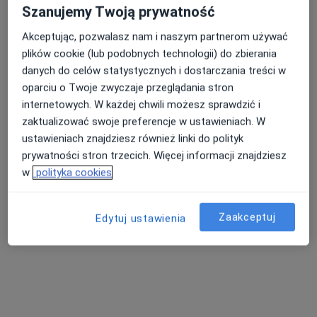
Szanujemy Twoją prywatność
Bezpieczne płatności
Akceptując, pozwalasz nam i naszym partnerom używać
BoraClinic Centrum Medyczne
plików cookie (lub podobnych technologii) do zbierania
·
Więcej
Interna, Chirurgia, Proktologia
danych do celów statystycznych i dostarczania treści w
1583 opinie
oparciu o Twoje zwyczaje przeglądania stron
internetowych. W każdej chwili możesz sprawdzić i
BORA KOMOROWSKIEGO 37 LOK. 210, Warszawa
•
Mapa
zaktualizować swoje preferencje w ustawieniach. W
Konsultacja internistyczna
250 zł
ustawieniach znajdziesz również linki do polityk
prywatności stron trzecich. Więcej informacji znajdziesz
w
polityka cookies
dr n. med. Lidia Kania
dr n. med. Mateusz
endokrynolog
Puchala
internista
Zaakceptuj
Edytuj ustawienia
Brak dostępnych specjalistów z wolnymi terminami w tym centrum medycznym.
Pokaż profil