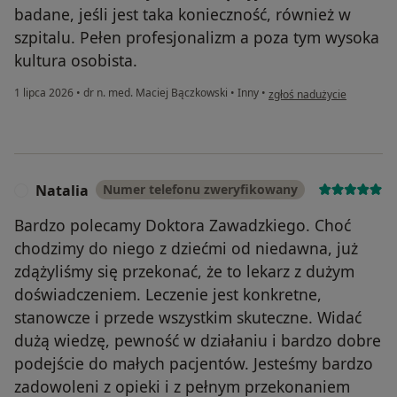
badane, jeśli jest taka konieczność, również w
szpitalu. Pełen profesjonalizm a poza tym wysoka
kultura osobista.
w opinii użytkownika Pacj
1 lipca 2026
•
dr n. med. Maciej Bączkowski
•
Inny
•
zgłoś nadużycie
Natalia
Numer telefonu zweryfikowany
N
Bardzo polecamy Doktora Zawadzkiego. Choć
chodzimy do niego z dziećmi od niedawna, już
zdążyliśmy się przekonać, że to lekarz z dużym
doświadczeniem. Leczenie jest konkretne,
stanowcze i przede wszystkim skuteczne. Widać
dużą wiedzę, pewność w działaniu i bardzo dobre
podejście do małych pacjentów. Jesteśmy bardzo
zadowoleni z opieki i z pełnym przekonaniem