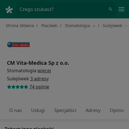
Me
Czego szukasz?
Strona Główna
Placówki
Stomatologia
Sulejówek
Zmień miasto
Zm
CM Vita-Medica Sp z o.o.
Stomatologia
więcej
Sulejówek
3 adresy
74 opinie
O nas
Usługi
Specjaliści
Adresy
Opinie
Zobacz inne placówki