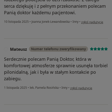
serca dziękuję i z pełnym przekonaniem polecam
Panią doktor każdemu pacjentowi.
w opinii użytkownika 
10 listopada 2025
•
Joanna Jonek-Lewandowska
•
Inny
•
zgłoś nadużycie
Mateusz
Numer telefonu zweryfikowany
M
Serdecznie polecam Panią Doktor, która w
komfortowej atmosferze sprawnie usunęła torbiel
pilonidalną, jak i była w stałym kontakcie po
zabiegu.
w opinii użytkownika Mateusz
1 listopada 2025
•
lek. Pamela Rosińska
•
Inny
•
zgłoś nadużycie