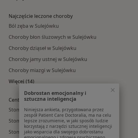
Więcej w kategorii: Najpopularniesze centra m
Najczęście leczone choroby
Ból zęba w Sulejówku
Choroby błon śluzowych w Sulejówku
Choroby dziąseł w Sulejówku
Choroby jamy ustnej w Sulejówku
Choroby miazgi w Sulejówku
Więcej (14)
Więcej w kategorii: Najczęście leczone choroby
Dobrostan emocjonalny i
sztuczna inteligencja
Centra medyczne Stomatologia w pobliżu
Stomatologia centra medyczne w Warszawie
Niniejsza ankieta, przygotowana przez
zespół Patient Care Doctoralia, ma na celu
Stomatologia centra medyczne w Piasecznie
lepsze zrozumienie, w jaki sposób ludzie
korzystają z narzędzi sztucznej inteligencji
Stomatologia centra medyczne w Legionowie
jako wsparcia dla swojego dobrostanu
emocjonalnego i zdrowia psychicznego.