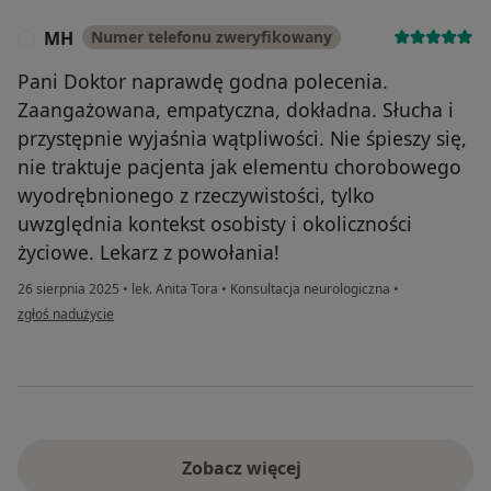
MH
Numer telefonu zweryfikowany
M
Pani Doktor naprawdę godna polecenia.
Zaangażowana, empatyczna, dokładna. Słucha i
przystępnie wyjaśnia wątpliwości. Nie śpieszy się,
nie traktuje pacjenta jak elementu chorobowego
wyodrębnionego z rzeczywistości, tylko
uwzględnia kontekst osobisty i okoliczności
życiowe. Lekarz z powołania!
26 sierpnia 2025
•
lek. Anita Tora
•
Konsultacja neurologiczna
•
w opinii użytkownika MH
zgłoś nadużycie
Zobacz więcej