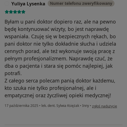
Yuliya Lysenka
Numer telefonu zweryfikowany
Y
Byłam u pani doktor dopiero raz, ale na pewno
będę kontynuować wizyty, bo jest naprawdę
wspaniała. Czuję się w bezpiecznych rękach, bo
pani doktor nie tylko dokładnie słucha i udziela
cennych porad, ale też wykonuje swoją pracę z
pełnym profesjonalizmem. Naprawdę czuć, że
dba o pacjenta i stara się pomóc najlepiej, jak
potrafi.
Z całego serca polecam panią doktor każdemu,
kto szuka nie tylko profesjonalnej, ale i
empatycznej oraz życzliwej opieki medycznej!
w opinii użytkownika Y
17 października 2025
•
lek. dent. Sylwia Księżak
•
Inny
•
zgłoś nadużycie