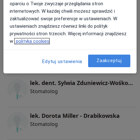
oparciu o Twoje zwyczaje przeglądania stron
lek. dent. Natalia Mosiashvili
internetowych. W każdej chwili możesz sprawdzić i
zaktualizować swoje preferencje w ustawieniach. W
Stomatolog
ustawieniach znajdziesz również linki do polityk
7 opinii
prywatności stron trzecich. Więcej informacji znajdziesz
w
polityka cookies
lek. dent. Bartosz Bujak
Stomatolog
Zaakceptuj
Edytuj ustawienia
1 opinia
lek. dent. Sylwia Zduniewicz-Wośkowska
Stomatolog
lek. Dorota Miller - Drabikowska
Stomatolog