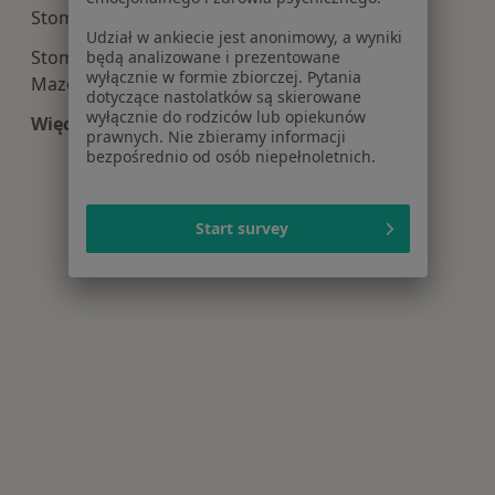
Stomatologia centra medyczne w Pruszkowie
Udział w ankiecie jest anonimowy, a wyniki
Stomatologia centra medyczne w Mińsku
będą analizowane i prezentowane
wyłącznie w formie zbiorczej. Pytania
Mazowieckim
dotyczące nastolatków są skierowane
wyłącznie do rodziców lub opiekunów
Więcej (15)
prawnych. Nie zbieramy informacji
Więcej w kategorii: Centra medyczne Stomatolo
bezpośrednio od osób niepełnoletnich.
Start survey