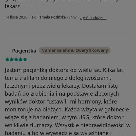
lekarz
w opinii użytkownika Agata
14 lipca 2026
•
lek. Pamela Rosińska
•
Inny
•
zgłoś nadużycie
Pacjentka
Numer telefonu zweryfikowany
P
Jestem pacjentką doktora od wielu lat. Kilka lat
temu trafiłam do niego z dolegliwościami,
leczonymi przez wielu lekarzy. Dostałam listę
badań do zrobienia i na podstawie zleconych
wyników doktor "ustawił" mi hormony, które
monitoruje na bieżąco. Każda wizyta w gabinecie
wiąże się z badaniem, w tym USG, które doktor
wnikliwie tłumaczy. Wszystkie nieprawidłowości w
badaniu albo w wywiadzie są wyjaśniane i