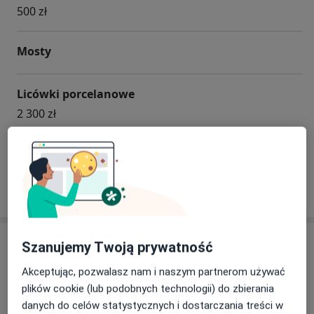
500 zł
Mosty
Licówki porcelanowe
2 300 zł
+ 9 usług
W jaki sposób ustalane są ceny?
Specjaliści
Sprawdź swoje ubezpieczenie
Szanujemy Twoją prywatność
Akceptując, pozwalasz nam i naszym partnerom używać
Stomatolog
plików cookie (lub podobnych technologii) do zbierania
danych do celów statystycznych i dostarczania treści w