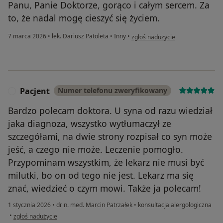
Panu, Panie Doktorze, gorąco i całym sercem. Za
to, że nadal mogę cieszyć się życiem.
w opinii użytkownika Jan
7 marca 2026
•
lek. Dariusz Patoleta
•
Inny
•
zgłoś nadużycie
Pacjent
Numer telefonu zweryfikowany
P
Bardzo polecam doktora. U syna od razu wiedział
jaka diagnoza, wszystko wytłumaczył ze
szczegółami, na dwie strony rozpisał co syn może
jeść, a czego nie może. Leczenie pomogło.
Przypominam wszystkim, że lekarz nie musi być
milutki, bo on od tego nie jest. Lekarz ma się
znać, wiedzieć o czym mowi. Także ja polecam!
1 stycznia 2026
•
dr n. med. Marcin Patrzałek
•
konsultacja alergologiczna
w opinii użytkownika Pacjent
•
zgłoś nadużycie