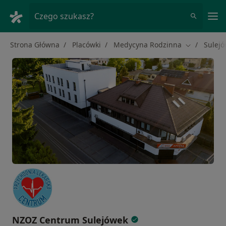
Me
Czego szukasz?
Strona Główna
Placówki
Medycyna Rodzinna
Sulej
Zmień mias
NZOZ Centrum Sulejówek