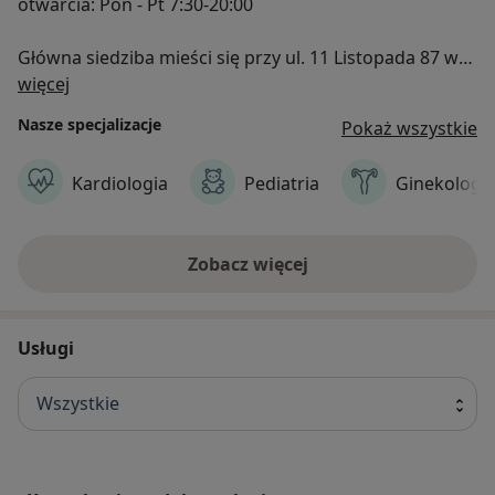
otwarcia: Pon - Pt 7:30-20:00
Główna siedziba mieści się przy ul. 11 Listopada 87 w
O nas
Sulejówku, a filia w Hipolitowie przy ul. Warszawskiej
więcej
63.
Nasze specjalizacje
Pokaż wszystkie
Kardiologia
Pediatria
Ginekologi
Zobacz więcej
Usługi
Wszystkie