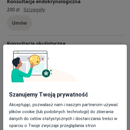
Konsultacja endokrynologiczna
Konsultacja endokrynologiczna
200 zł
Szczegóły
Umów
Konsultacja okulistyczna
konsultacja okulistyczna
220 zł
Szczegóły
Umów
Konsultacja laryngologiczna
konsultacja laryngologiczna
200 zł
Szczegóły
Szanujemy Twoją prywatność
Akceptując, pozwalasz nam i naszym partnerom używać
Umów
plików cookie (lub podobnych technologii) do zbierania
danych do celów statystycznych i dostarczania treści w
oparciu o Twoje zwyczaje przeglądania stron
Konsultacja ortopedyczna