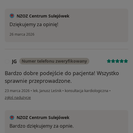
NZOZ Centrum Sulejówek
Dziękujemy za opinię!
26 marca 2026
JG
Numer telefonu zweryfikowany
J
Bardzo dobre podejście do pacjenta! Wszystko
sprawnie przeprowadzone.
23 marca 2026
•
lek. Janusz Leśnik
•
konsultacja kardiologiczna
•
w opinii użytkownika JG
zgłoś nadużycie
NZOZ Centrum Sulejówek
Bardzo dziękujemy za opnie.