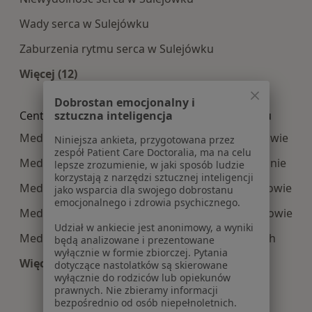
Wady serca w Sulejówku
Zaburzenia rytmu serca w Sulejówku
Więcej (12)
Więcej w kategorii: Najczęście leczone choroby
Dobrostan emocjonalny i
sztuczna inteligencja
Centra medyczne Medycyna rodzinna w pobliżu
Medycyna rodzinna centra medyczne w Warszawie
Niniejsza ankieta, przygotowana przez
zespół Patient Care Doctoralia, ma na celu
Medycyna rodzinna centra medyczne w Piasecznie
lepsze zrozumienie, w jaki sposób ludzie
korzystają z narzędzi sztucznej inteligencji
Medycyna rodzinna centra medyczne w Legionowie
jako wsparcia dla swojego dobrostanu
emocjonalnego i zdrowia psychicznego.
Medycyna rodzinna centra medyczne w Pruszkowie
Udział w ankiecie jest anonimowy, a wyniki
Medycyna rodzinna centra medyczne w Ząbkach
będą analizowane i prezentowane
wyłącznie w formie zbiorczej. Pytania
Więcej (6)
dotyczące nastolatków są skierowane
wyłącznie do rodziców lub opiekunów
Więcej w kategorii: Centra medyczne Medycyna 
prawnych. Nie zbieramy informacji
bezpośrednio od osób niepełnoletnich.