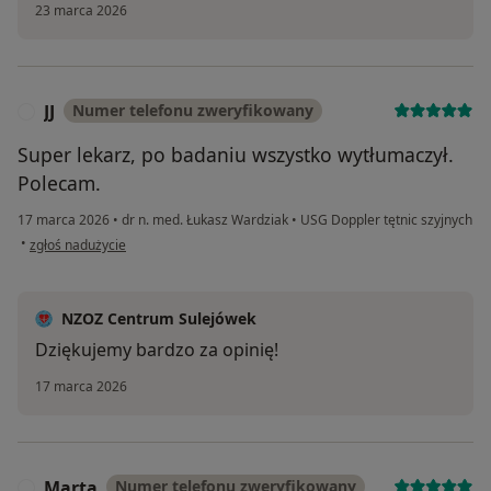
23 marca 2026
JJ
Numer telefonu zweryfikowany
J
Super lekarz, po badaniu wszystko wytłumaczył.
Polecam.
17 marca 2026
•
dr n. med. Łukasz Wardziak
•
USG Doppler tętnic szyjnych
w opinii użytkownika JJ
•
zgłoś nadużycie
NZOZ Centrum Sulejówek
Dziękujemy bardzo za opinię!
17 marca 2026
Marta
Numer telefonu zweryfikowany
M