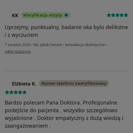
KK
Weryfikacja wizyty
K
Uprzejmy, punktualny, badanie oka bylo delikstne
i z wyczuciem
7 sierpnia 2026
•
lek. Jakub Sierant
•
konsultacja okulistyczna
•
w opinii użytkownika KK
zgłoś nadużycie
Elżbieta K.
Numer telefonu zweryfikowany
E
Bardzo polecam Pana Doktora. Profesjonalne
podejście do pacjenta , wszystko szczegółowo
wyjaśnione . Doktor empatyczny z dużą wiedzą i
zaangażowaniem .