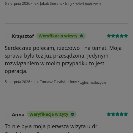
w opinii użytkownika Elżbieta K.
6 sierpnia 2026
•
lek. Jakub Sierant
•
Inny
•
zgłoś nadużycie
Krzysztof
Weryfikacja wizyty
K
Serdecznie polecam, rzeczowo i na temat. Moja
sprawa była też już przesądzona. Jedynym
rozwiązaniem w moim przypadku to jest
operacja.
w opinii użytkownika Krzysztof
5 sierpnia 2026
•
lek. Tomasz Turalski
•
Inny
•
zgłoś nadużycie
Anna
Weryfikacja wizyty
A
To nie była moja pierwsza wizyta u dr