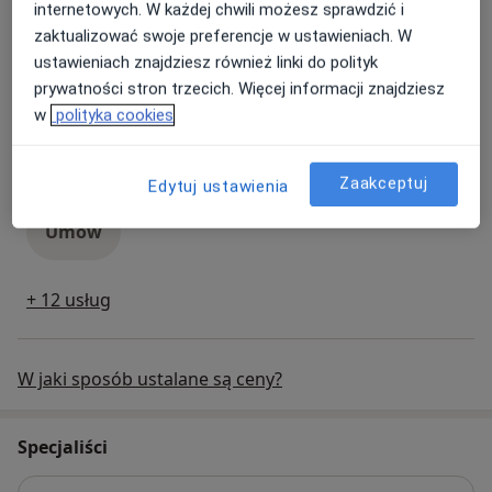
internetowych. W każdej chwili możesz sprawdzić i
konsultacja ortopedyczna
250 zł
Szczegóły
zaktualizować swoje preferencje w ustawieniach. W
ustawieniach znajdziesz również linki do polityk
Umów
prywatności stron trzecich. Więcej informacji znajdziesz
w
polityka cookies
USG jamy brzusznej
USG jamy brzusznej
180 zł
Szczegóły
Zaakceptuj
Edytuj ustawienia
Umów
+ 12 usług
W jaki sposób ustalane są ceny?
Specjaliści