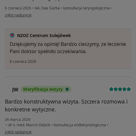
6 czerwca 2026
•
lek. Ewa Gurba
•
konsultacja laryngologiczna
•
w opinii użytkownika BA
zgłoś nadużycie
NZOZ Centrum Sulejówek
Dziękujemy za opinię! Bardzo cieszymy, ze leczenie
Pani doktor spełniło oczekiwania.
6 czerwca 2026
JW
Weryfikacja wizyty
J
Bardzo konstruktywna wizyta. Szczera rozmowa i
konkretne wytyczne.
26 marca 2026
•
dr n. med. Marcin Dębski
•
Konsultacja endokrynologiczna
•
w opinii użytkownika JW
zgłoś nadużycie