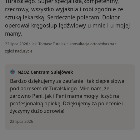
Turalskiego. Super specjalista,kompetentny,
rzeczowy, wszystko wyjaśnia i robi zgodnie ze
sztuką lekarską. Serdecznie polecam. Doktor
operował kręgosłup lędźwiowy u mnie i u mojej
mamy.
22 lipca 2026
•
lek. Tomasz Turalski
•
konsultacja ortopedyczna
•
w opinii użytkownika Anna
zgłoś nadużycie
NZOZ Centrum Sulejówek
Bardzo dziękujemy za zaufanie i tak ciepłe słowa
pod adresem dr Turalskiego. Miło nam, że
zarówno Pani, jak i Pani mama mogły liczyć na
profesjonalną opiekę. Dziękujemy za polecenie i
życzymy dużo zdrowia!
22 lipca 2026