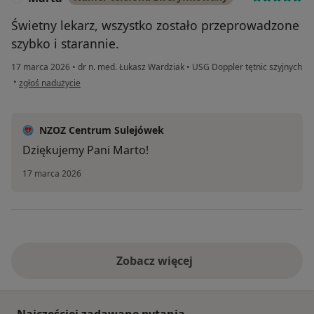
Świetny lekarz, wszystko zostało przeprowadzone
szybko i starannie.
17 marca 2026
•
dr n. med. Łukasz Wardziak
•
USG Doppler tętnic szyjnych
w opinii użytkownika Marta
•
zgłoś nadużycie
NZOZ Centrum Sulejówek
Dziękujemy Pani Marto!
17 marca 2026
Zobacz więcej