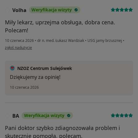
Volha
Weryfikacja wizyty
V
Miły lekarz, uprzejma obsługa, dobra cena.
Polecam!
10 czerwca 2026
•
dr n. med. Łukasz Wardziak
•
USG jamy brzusznej
•
w opinii użytkownika Volha
zgłoś nadużycie
NZOZ Centrum Sulejówek
Dziękujemy za opinię!
10 czerwca 2026
BA
Weryfikacja wizyty
B
Pani doktor szybko zdiagnozowała problem i
skutecznie pomogła, polecam.