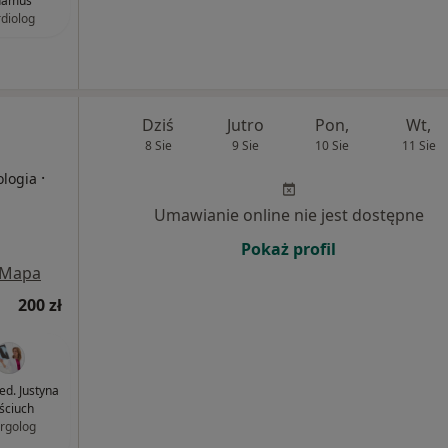
damus
rdiolog
Dziś
Jutro
Pon,
Wt,
8 Sie
9 Sie
10 Sie
11 Sie
·
ologia
Umawianie online nie jest dostępne
Pokaż profil
Mapa
200 zł
ed. Justyna
ściuch
ergolog