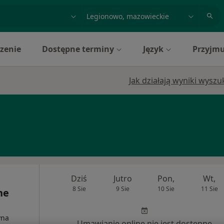
acja, badanie lub nazwisko
miasto lub dzielnica
zenie
Dostępne terminy
Język
Przyjmu
Jak działają wyniki wysz
Dziś
Jutro
Pon,
Wt,
8 Sie
9 Sie
10 Sie
11 Sie
ne
yna
Umawianie online nie jest dostępne