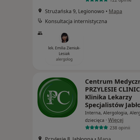
Strużańska 9, Legionowo
•
Mapa
Konsultacja internistyczna
lek. Emilia Zieniuk-
Lesiak
alergolog
Centrum Medycz
PRZYLESIE CLINIC
Klinika Lekarzy
Specjalistów Jab
Interna, Alergologia, Aler
·
Więcej
dziecięca
238 opinii
Przylesie 8, Jabłonna
•
Mapa