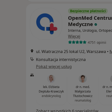
Bezpieczne płatności
OpenMed Centr
Medyczne
Interna, Urologia, Ortope
Więcej
4751 opinii
ul. Wiatraczna 25 lokal U2, Warszawa
•
Konsultacja internistyczna
Pokaż więcej usług
lek. Elżbieta
dr n. med.
dr n. 
Deptuła-Krawczyk
Małgorzata
Ele
endokrynolog
Tłustochowicz
reu
reumatolog
Zobacz wszystkich 6 specjalistów