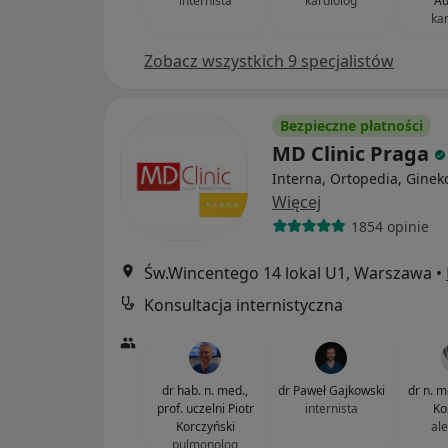
internista
kardiolog
A
ka
Zobacz wszystkich 9 specjalistów
Bezpieczne płatności
MD Clinic Praga
Interna, Ortopedia, Ginek
Więcej
1854 opinie
Św.Wincentego 14 lokal U1, Warszawa
•
Konsultacja internistyczna
dr hab. n. med.,
dr Paweł Gajkowski
dr n. m
prof. uczelni Piotr
internista
Ko
Korczyński
al
pulmonolog