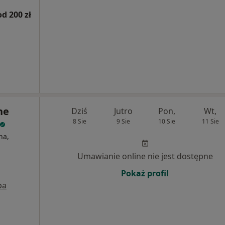
od 200 zł
ne
Dziś
Jutro
Pon,
Wt,
8 Sie
9 Sie
10 Sie
11 Sie
na,
Umawianie online nie jest dostępne
Pokaż profil
pa