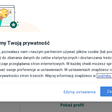
Pokaż profil
pa
od 170 zł
my Twoją prywatność
, pozwalasz nam i naszym partnerom używać plików cookie (lub p
) do zbierania danych do celów statystycznych i dostarczania treśc
zaje przeglądania stron internetowych. W każdej chwili możesz spr
wać swoje preferencje w ustawieniach. W ustawieniach znajdziesz ró
Dziś
Jutro
Pon,
Wt,
prywatności stron trzecich. Więcej informacji znajdziesz w
polityka
8 Sie
9 Sie
10 Sie
11 Sie
il-Med
Za
Edytuj ustawienia
Umawianie online nie jest dostępne
·
atria
Pokaż profil