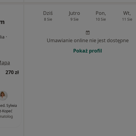
Dziś
Jutro
Pon,
Wt,
8 Sie
9 Sie
10 Sie
11 Sie
um
·
dia
Umawianie online nie jest dostępne
Pokaż profil
Mapa
270 zł
med. Sylwia
rt-Kopeć
matolog