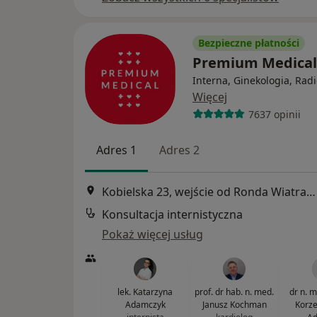
Bezpieczne płatności
Premium Medica
Interna, Ginekologia, Radi
Więcej
7637 opinii
Adres 1
Adres 2
Kobielska 23, wejście od Ronda Wiatraczna, Galeria Grochów, Warszawa
Konsultacja internistyczna
Pokaż więcej usług
lek. Katarzyna
prof. dr hab. n. med.
dr n. m
Adamczyk
Janusz Kochman
Korze