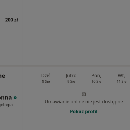
200 zł
ne
Dziś
Jutro
Pon,
Wt,
8 Sie
9 Sie
10 Sie
11 Sie
łonna
Umawianie online nie jest dostępne
gologia
Pokaż profil