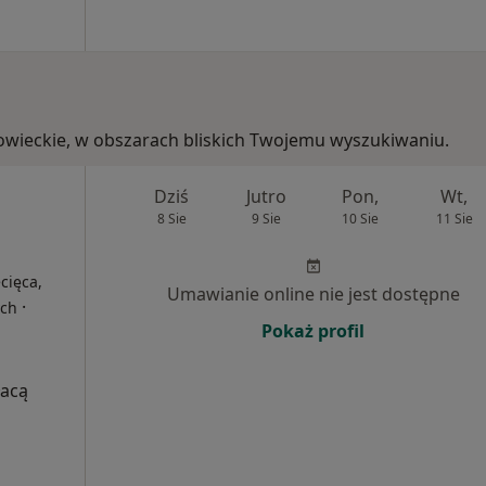
zowieckie, w obszarach bliskich Twojemu wyszukiwaniu.
Dziś
Jutro
Pon,
Wt,
8 Sie
9 Sie
10 Sie
11 Sie
cięca,
Umawianie online nie jest dostępne
·
ych
Pokaż profil
łacą