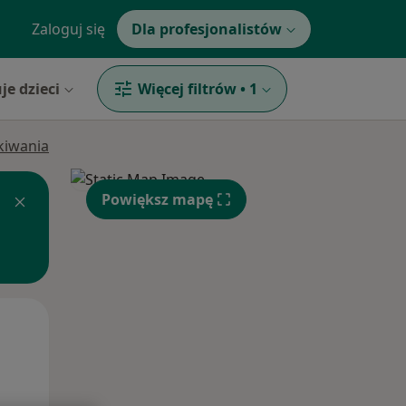
Zaloguj się
Dla profesjonalistów
je dzieci
Więcej filtrów
•
1
ukiwania
Powiększ mapę
Śr,
Czw,
Pt,
12 Sie
13 Sie
14 Sie