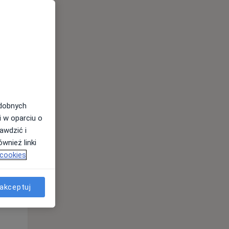
odobnych
i w oparciu o
awdzić i
wnież linki
Śr,
Czw,
Pt,
 cookies
12 Sie
13 Sie
14 Sie
akceptuj