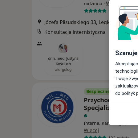
·
Więcej
rodzinna
187 opinii
Józefa Piłsudskiego 33, Legionowo
•
Ma
Konsultacja internistyczna
Szanuje
dr n. med. Justyna
Akceptując
Kościuch
alergolog
technologii
Twoje zwyc
zaktualizo
Bezpieczne płatności
do polityk 
Przychodnia
Specjalistyczna M
Interna, Kardiologia, Pedi
Więcej
122 opinie