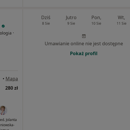
Dziś
Jutro
Pon,
Wt,
8 Sie
9 Sie
10 Sie
11 Sie
l
·
ologia
Umawianie online nie jest dostępne
Pokaż profil
•
Mapa
280 zł
ed. Jolanta
niowska-