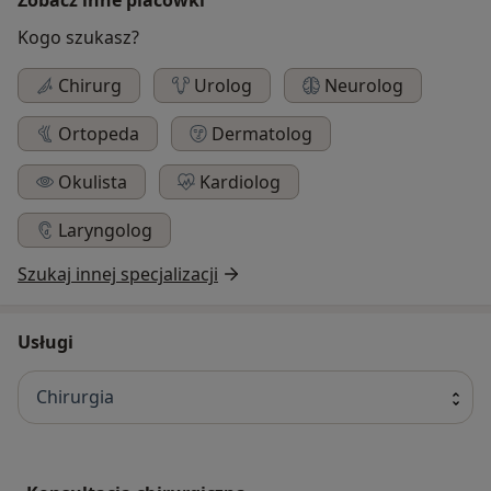
Kogo szukasz?
Chirurg
Urolog
Neurolog
Ortopeda
Dermatolog
Okulista
Kardiolog
Laryngolog
Szukaj innej specjalizacji
Usługi
Chirurgia