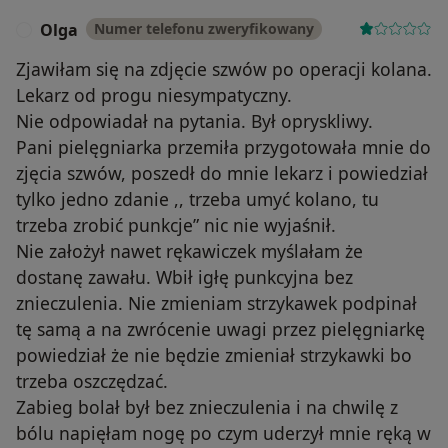
Olga
Numer telefonu zweryfikowany
O
Zjawiłam się na zdjęcie szwów po operacji kolana.
Lekarz od progu niesympatyczny.
Nie odpowiadał na pytania. Był opryskliwy.
Pani pielęgniarka przemiła przygotowała mnie do
zjęcia szwów, poszedł do mnie lekarz i powiedział
tylko jedno zdanie ,, trzeba umyć kolano, tu
trzeba zrobić punkcje” nic nie wyjaśnił.
Nie założył nawet rękawiczek myślałam że
dostanę zawału. Wbił igłę punkcyjna bez
znieczulenia. Nie zmieniam strzykawek podpinał
tę samą a na zwrócenie uwagi przez pielęgniarkę
powiedział że nie będzie zmieniał strzykawki bo
trzeba oszczędzać.
Zabieg bolał był bez znieczulenia i na chwilę z
bólu napięłam nogę po czym uderzył mnie ręką w