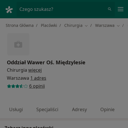
Me
Czego szukasz?
Strona Główna
Placówki
Chirurgia
Warszawa
Zmień miasto
Zmień
Oddział Wawer Oś. Międzylesie
Chirurgia
więcej
Warszawa
1 adres
6 opinii
Usługi
Specjaliści
Adresy
Opinie
Zobacz inne placówki