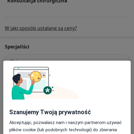
Konsultacja chirurgiczna
W jaki sposób ustalane są ceny?
Specjaliści
Chirurg
Cezary Szcześniak
Chirurg, Urolog
10 opinii
Szanujemy Twoją prywatność
Mieczysław Koziarski
Akceptując, pozwalasz nam i naszym partnerom używać
Chirurg, Urolog, Chirurg dziecięcy
plików cookie (lub podobnych technologii) do zbierania