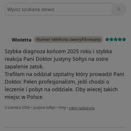
Szukaj w opiniach
Wioletta
Numer telefonu zweryfikowany
W
Szybka diagnoza końcem 2025 roku i szybka
reakcja Pani Doktor Justyny Sołtys na ostre
zapalenie zatok.
Trafiłam na oddział szpitalny który prowadzi Pani
Doktor. Pełen profesjonalizm, jeśli chodzi o
leczenie i pobyt na oddziale. Oby wiecej takich
miejsc w Polsce.
w opinii użytkownika Wioletta
3 czerwca 2026
•
Justyna Sołtys
•
Inny
•
zgłoś nadużycie