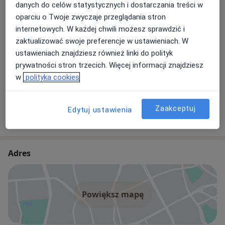
danych do celów statystycznych i dostarczania treści w
oparciu o Twoje zwyczaje przeglądania stron
internetowych. W każdej chwili możesz sprawdzić i
Janusz Pytlak
zaktualizować swoje preferencje w ustawieniach. W
Chirurg
ustawieniach znajdziesz również linki do polityk
prywatności stron trzecich. Więcej informacji znajdziesz
w
polityka cookies
dr n. med. Grażyna Łaska
Chirurg, Chirurg naczyniowy
Zaakceptuj
Edytuj ustawienia
35 opinii
Adres
Powiększ mapę