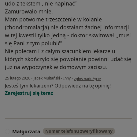
udo z tekstem ,,nie napinać”
Zamurowało mnie.
Mam potworne trzeszczenie w kolanie
(chondromalacja) nie dostałam żadnej informacji
w tej kwestii tylko jedną - doktor skwitował ,,musi
się Pani z tym polubić”
Nie polecam i z całym szacunkiem lekarze u
których skończylo się powołanie powinni udać się
już na wypoczynek w domowym zaciszu.
w opinii użytkownika Olga
25 lutego 2026
•
Jacek Multański
•
Inny
•
zgłoś nadużycie
Jesteś tym lekarzem? Odpowiedz na tę opinię!
Zarejestruj się teraz
Małgorzata
Numer telefonu zweryfikowany
M