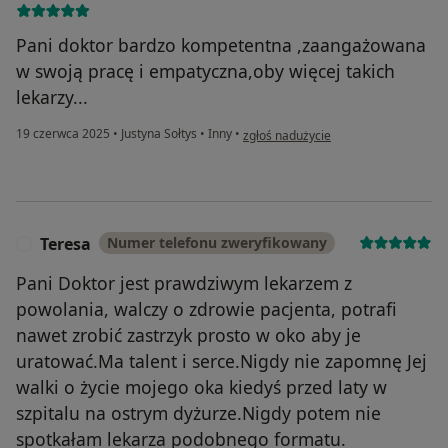
Pani doktor bardzo kompetentna ,zaangażowana
w swoją pracę i empatyczna,oby więcej takich
lekarzy...
w opinii użytkownika Małgorzata
19 czerwca 2025
•
Justyna Sołtys
•
Inny
•
zgłoś nadużycie
Teresa
Numer telefonu zweryfikowany
T
Pani Doktor jest prawdziwym lekarzem z
powolania, walczy o zdrowie pacjenta, potrafi
nawet zrobić zastrzyk prosto w oko aby je
uratować.Ma talent i serce.Nigdy nie zapomnę Jej
walki o życie mojego oka kiedyś przed laty w
szpitalu na ostrym dyżurze.Nigdy potem nie
spotkałam lekarza podobnego formatu.