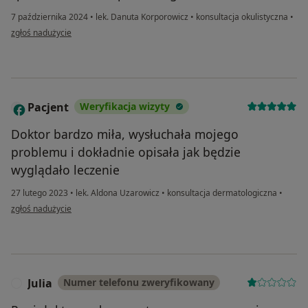
7 października 2024
•
lek. Danuta Korporowicz
•
konsultacja okulistyczna
•
w opinii użytkownika Teresa
zgłoś nadużycie
Pacjent
Weryfikacja wizyty
Doktor bardzo miła, wysłuchała mojego
problemu i dokładnie opisała jak będzie
wyglądało leczenie
27 lutego 2023
•
lek. Aldona Uzarowicz
•
konsultacja dermatologiczna
•
w opinii użytkownika Pacjent
zgłoś nadużycie
Julia
Numer telefonu zweryfikowany
J