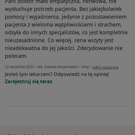
Pani doktor mało empatyczna, nerwowa, nie
wysłuchuje potrzeb pacjenta. Bez jakiejkolwiek
pomocy i wyjaśnienia, jedynie z pozostawieniem
pacjenta z wieloma wątpliwościami i strachem,
odsyła do innych specjalistów, co jest kompletnie
nieuzasadnione. Co więcej, cena wizyty jest
nieadekwatna do jej jakości. Zdecydowanie nie
polecam.
w opinii użytkownika Julia
22 września 2022
•
lek. Danuta Korporowicz
•
Inny
•
zgłoś nadużycie
Jesteś tym lekarzem? Odpowiedz na tę opinię!
Zarejestruj się teraz