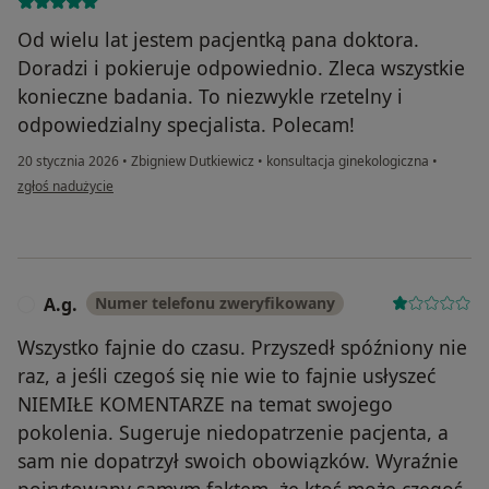
Od wielu lat jestem pacjentką pana doktora.
Doradzi i pokieruje odpowiednio. Zleca wszystkie
konieczne badania. To niezwykle rzetelny i
odpowiedzialny specjalista. Polecam!
20 stycznia 2026
•
Zbigniew Dutkiewicz
•
konsultacja ginekologiczna
•
w opinii użytkownika Agnieszka M.
zgłoś nadużycie
A.g.
Numer telefonu zweryfikowany
A
Wszystko fajnie do czasu. Przyszedł spóźniony nie
raz, a jeśli czegoś się nie wie to fajnie usłyszeć
NIEMIŁE KOMENTARZE na temat swojego
pokolenia. Sugeruje niedopatrzenie pacjenta, a
sam nie dopatrzył swoich obowiązków. Wyraźnie
poirytowany samym faktem, że ktoś może czegoś