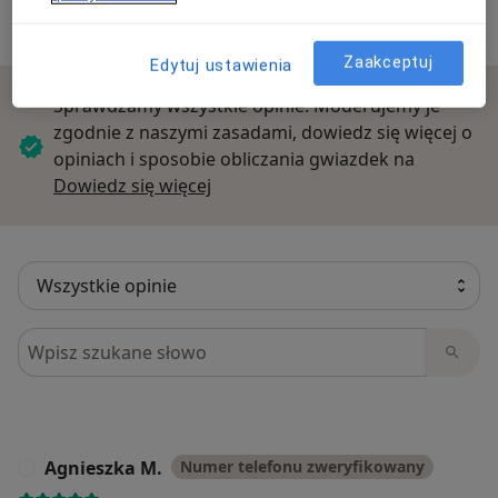
15 opinii
Zaakceptuj
Edytuj ustawienia
Sprawdzamy wszystkie opinie. Moderujemy je
zgodnie z naszymi zasadami, dowiedz się więcej o
opiniach i sposobie obliczania gwiazdek na
Dowiedz się więcej o opiniach
Dowiedz się więcej
Szukaj w opiniach
Agnieszka M.
Numer telefonu zweryfikowany
A