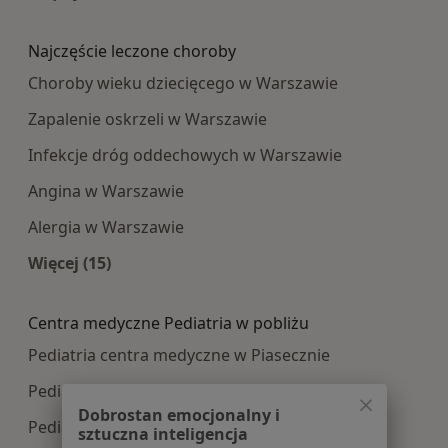
Więcej w kategorii: Najpopularniesze centra m
Najczęście leczone choroby
Choroby wieku dziecięcego w Warszawie
Zapalenie oskrzeli w Warszawie
Infekcje dróg oddechowych w Warszawie
Angina w Warszawie
Alergia w Warszawie
Więcej (15)
Więcej w kategorii: Najczęście leczone choroby
Centra medyczne Pediatria w pobliżu
Pediatria centra medyczne w Piasecznie
Pediatria centra medyczne w Wołominie
Dobrostan emocjonalny i
Pediatria centra medyczne w Legionowie
sztuczna inteligencja