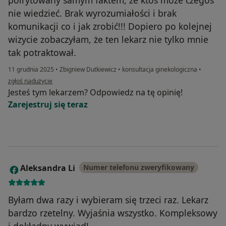
nie wiedzieć. Brak wyrozumiałości i brak
komunikacji co i jak zrobić!!! Dopiero po kolejnej
wizycie zobaczyłam, że ten lekarz nie tylko mnie
tak potraktował.
11 grudnia 2025
•
Zbigniew Dutkiewicz
•
konsultacja ginekologiczna
•
w opinii użytkownika A.g.
zgłoś nadużycie
Jesteś tym lekarzem? Odpowiedz na tę opinię!
Zarejestruj się teraz
Aleksandra Li
Numer telefonu zweryfikowany
A
Byłam dwa razy i wybieram się trzeci raz. Lekarz
bardzo rzetelny. Wyjaśnia wszystko. Kompleksowy
i dokładny wywiad!