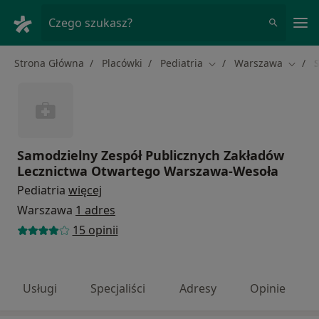
Me
Czego szukasz?
Strona Główna
Placówki
Pediatria
Warszawa
Zmień miasto
Zmień
Samodzielny Zespół Publicznych Zakładów
Lecznictwa Otwartego Warszawa-Wesoła
Pediatria
więcej
Warszawa
1 adres
15 opinii
Usługi
Specjaliści
Adresy
Opinie