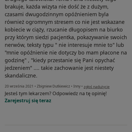
brakuje, każda wizyta nie dość że z dużym,
czasami dwugodzinnym opóźnieniem byla
również ogromnym stresem co nie jest wskazane
kobiecie w ciąży, rzucanie długopisem na biurko
przy którym siedzi pacjentka, pokazywanie swoich
nerwów, teksty typu " nie interesuje mnie to" lub
"mnie opóźnienie nie dotyczy bo mam płacone na
godzinę" , "kiedy przestanie się Pani opychać
jedzeniem" .... takie zachowanie jest niestety
skandaliczne.
w opinii użytkownika A.K
20 września 2021
•
Zbigniew Dutkiewicz
•
Inny
•
zgłoś nadużycie
Jesteś tym lekarzem? Odpowiedz na tę opinię!
Zarejestruj się teraz