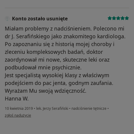
Konto zostało usunięte
Miałam problemy z nadciśnieniem. Polecono mi
dr J. Serafińskiego jako znakomitego kardiologa.
Po zapoznaniu się z historią mojej choroby i
zleceniu kompleksowych badań, doktor
zaordynował mi nowe, skuteczne leki oraz
podbudował mnie psychicznie.
Jest specjalistą wysokiej klasy z właściwym
podejściem do pac jenta, godnym zaufania.
Wyrażam Mu swoją wdzięczność.
Hanna W.
10 kwietnia 2019
•
lek. Jerzy Serafiński
•
nadciśnienie tętnicze
•
w opinii użytkownika Konto zostało usunięte
zgłoś nadużycie