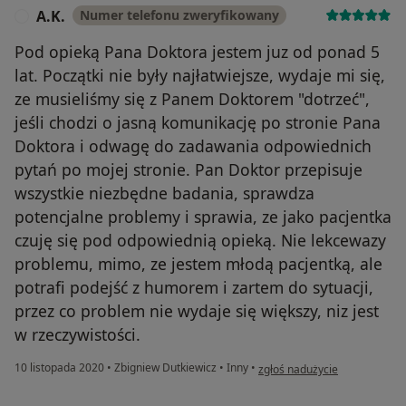
A.K.
Numer telefonu zweryfikowany
A
Pod opieką Pana Doktora jestem juz od ponad 5
lat. Początki nie były najłatwiejsze, wydaje mi się,
ze musieliśmy się z Panem Doktorem "dotrzeć",
jeśli chodzi o jasną komunikację po stronie Pana
Doktora i odwagę do zadawania odpowiednich
pytań po mojej stronie. Pan Doktor przepisuje
wszystkie niezbędne badania, sprawdza
potencjalne problemy i sprawia, ze jako pacjentka
czuję się pod odpowiednią opieką. Nie lekcewazy
problemu, mimo, ze jestem młodą pacjentką, ale
potrafi podejść z humorem i zartem do sytuacji,
przez co problem nie wydaje się większy, niz jest
w rzeczywistości.
w opinii użytkownika A.K.
10 listopada 2020
•
Zbigniew Dutkiewicz
•
Inny
•
zgłoś nadużycie