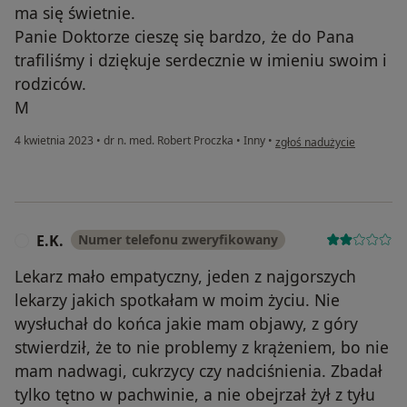
ma się świetnie.
Panie Doktorze cieszę się bardzo, że do Pana
trafiliśmy i dziękuje serdecznie w imieniu swoim i
rodziców.
M
w opinii użytkownika MM
4 kwietnia 2023
•
dr n. med. Robert Proczka
•
Inny
•
zgłoś nadużycie
E.K.
Numer telefonu zweryfikowany
E
Lekarz mało empatyczny, jeden z najgorszych
lekarzy jakich spotkałam w moim życiu. Nie
wysłuchał do końca jakie mam objawy, z góry
stwierdził, że to nie problemy z krążeniem, bo nie
mam nadwagi, cukrzycy czy nadciśnienia. Zbadał
tylko tętno w pachwinie, a nie obejrzał żył z tyłu