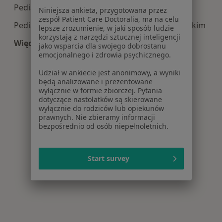
Pediatria centra medyczne w Otwocku
Niniejsza ankieta, przygotowana przez
zespół Patient Care Doctoralia, ma na celu
Pediatria centra medyczne w Mińsku Mazowieckim
lepsze zrozumienie, w jaki sposób ludzie
korzystają z narzędzi sztucznej inteligencji
Więcej (14)
jako wsparcia dla swojego dobrostanu
Więcej w kategorii: Centra medyczne Pediatria 
emocjonalnego i zdrowia psychicznego.
Udział w ankiecie jest anonimowy, a wyniki
będą analizowane i prezentowane
wyłącznie w formie zbiorczej. Pytania
dotyczące nastolatków są skierowane
wyłącznie do rodziców lub opiekunów
prawnych. Nie zbieramy informacji
bezpośrednio od osób niepełnoletnich.
Start survey