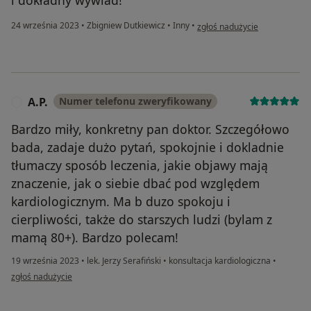
w opinii użytkownika Aleksand
24 września 2023
•
Zbigniew Dutkiewicz
•
Inny
•
zgłoś nadużycie
A.P.
Numer telefonu zweryfikowany
A
Bardzo miły, konkretny pan doktor. Szczegółowo
bada, zadaje dużo pytań, spokojnie i dokladnie
tłumaczy sposób leczenia, jakie objawy mają
znaczenie, jak o siebie dbać pod względem
kardiologicznym. Ma b duzo spokoju i
cierpliwości, także do starszych ludzi (bylam z
mamą 80+). Bardzo polecam!
19 września 2023
•
lek. Jerzy Serafiński
•
konsultacja kardiologiczna
•
w opinii użytkownika A.P.
zgłoś nadużycie