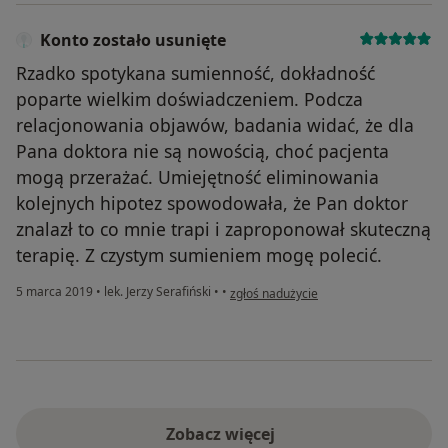
Konto zostało usunięte
Rzadko spotykana sumienność, dokładność
poparte wielkim doświadczeniem. Podcza
relacjonowania objawów, badania widać, że dla
Pana doktora nie są nowością, choć pacjenta
mogą przerażać. Umiejętność eliminowania
kolejnych hipotez spowodowała, że Pan doktor
znalazł to co mnie trapi i zaproponował skuteczną
terapię. Z czystym sumieniem mogę polecić.
w opinii użytkownika Konto zostało usu
5 marca 2019
•
lek. Jerzy Serafiński
•
•
zgłoś nadużycie
Zobacz więcej