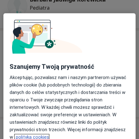
Pediatra
Adres
Powiększ mapę
Szanujemy Twoją prywatność
Akceptując, pozwalasz nam i naszym partnerom używać
plików cookie (lub podobnych technologii) do zbierania
Samodzielny Zespół Publicznych Zakładów Lecznictwa
danych do celów statystycznych i dostarczania treści w
Otwartego Warszawa-Wesoła
oparciu o Twoje zwyczaje przeglądania stron
Kilińskiego 50, 05-075 Warszawa
internetowych. W każdej chwili możesz sprawdzić i
zaktualizować swoje preferencje w ustawieniach. W
ustawieniach znajdziesz również linki do polityk
Opinie o specjalistach (15)
prywatności stron trzecich. Więcej informacji znajdziesz
w
polityka cookies