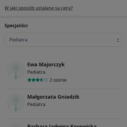
W jaki sposób ustalane są ceny?
Specjaliści
Pediatra
Ewa Majorczyk
Pediatra
2 opinie
Małgorzata Gniadzik
Pediatra
Barbara Jadwiga Korewicka