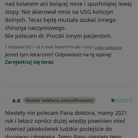
nad kolanem ani bolącej mnie i spuchniętej lewej
stopy. Nie skierował mnie na USG kończyn
dolnych. Teraz będę musiała szukać innego
chirurga naczyniowego.
Nie polecam dr. Proczki innym pacjentom.
w opinii użytkownika E.K.
1 listopada 2021
•
dr n. med. Robert Proczka
•
Inny
•
zgłoś nadużycie
Jesteś tym lekarzem? Odpowiedz na tę opinię!
Zarejestruj się teraz
A.K
Numer telefonu zweryfikowany
A
Niestety nie polecam Pana doktora, mamy 2021
rok i lekarz oprócz dużej wiedzy powinien mieć
również jakiekolwiek ludzkie podejście do
drugiego człowieka. Temu Panu niestety tego