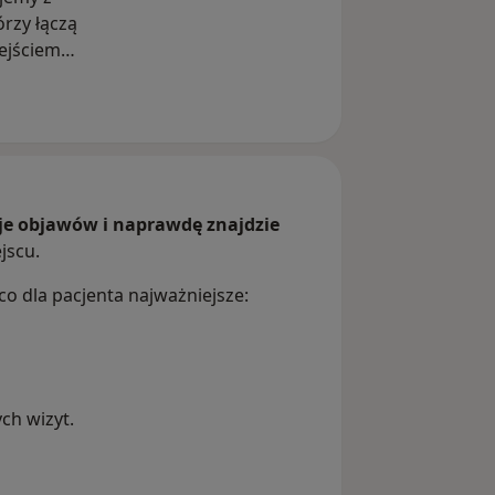
órzy łączą
ejściem
afnie
enta z
właściwym
isów.
uje objawów i naprawdę znajdzie
jscu.
o dla pacjenta najważniejsze:
ch wizyt.