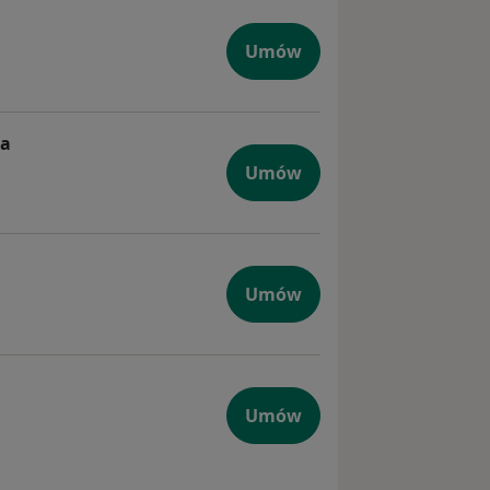
giczna dzieci
Umów
ca
ologiczna dziecięca
Umów
iczna dzieci
Umów
yczna
Umów