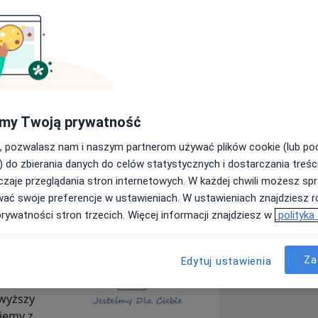
IA
my Twoją prywatność
Wyślij wiadomość
, pozwalasz nam i naszym partnerom używać plików cookie (lub p
) do zbierania danych do celów statystycznych i dostarczania treśc
zaje przeglądania stron internetowych. W każdej chwili możesz spr
Specjaliści
Adresy
Opinie
wać swoje preferencje w ustawieniach. W ustawieniach znajdziesz ró
prywatności stron trzecich. Więcej informacji znajdziesz w
polityka
Za
Edytuj ustawienia
z zaufać.
wyższy
jemy z