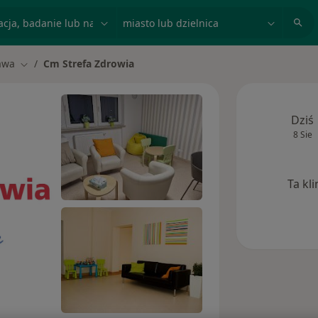
acja, badanie lub nazwisko
miasto lub dzielnica
awa
Cm Strefa Zdrowia
to
Zmień miasto
Dziś
8 Sie
Ta kl