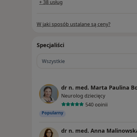
+ 38 usług
W jaki sposób ustalane są ceny?
Specjaliści
Wszystkie
dr n. med. Marta Paulina B
Neurolog dziecięcy
540 opinii
Popularny
dr n. med. Anna Malinowsk