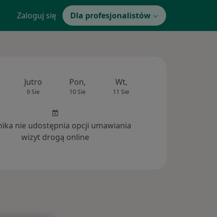
Zaloguj się
Dla profesjonalistów
Jutro
Pon,
Wt,
Śr,
Czw
9 Sie
10 Sie
11 Sie
12 Sie
13 Si
inika nie udostępnia opcji umawiania
wizyt drogą online