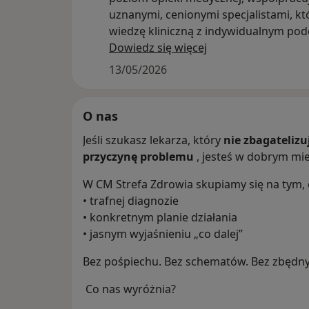
uznanymi, cenionymi specjalistami, kt
wiedzę kliniczną z indywidualnym pod
do pacjenta.
Dowiedz się więcej
Jeśli szukasz lekarza, który nie tylko tr
13/05/2026
diagnozuje, ale również prowadzi pacj
pełnym zaangażowaniem – jesteś we 
miejscu.
O nas
Zadbaj o swoje zdrowie bez komprom
Jeśli szukasz lekarza, który
nie zbagateliz
Umów wizytę już dziś
przyczynę problemu
, jesteś w dobrym mie
W CM Strefa Zdrowia skupiamy się na tym, c
• trafnej diagnozie
• konkretnym planie działania
• jasnym wyjaśnieniu „co dalej”
Bez pośpiechu. Bez schematów. Bez zbędny
Co nas wyróżnia?