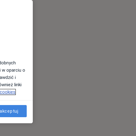
odobnych
i w oparciu o
awdzić i
wnież linki
 cookies
akceptuj