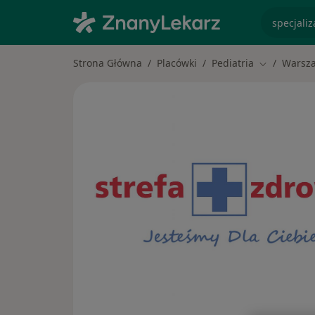
specjaliz
Strona Główna
Placówki
Pediatria
Warsz
Zmień mias