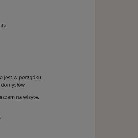
nta
ko jest w porządku
ie domysłów
praszam na wizytę.
.