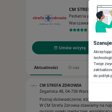
CM STREFA ZDROW
Pediatria
więcej
Warszawa
2 adresy
263 opinie
Szanuje
Umów wizytę
Akceptując
technologii
Twoje zwyc
Aktualności
O nas
Usługi
zaktualizo
do polityk 
CM STREFA ZDROWIA
Żegańska 48, 04-736 Warszawa
Poznaj doświadczenie, któremu możes
W CM Strefa Zdrowia stawiamy na naj
poziom opieki medycznej, współpracu