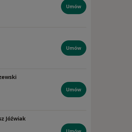
Umów
Umów
zewski
Umów
sz Jóźwiak
Umów