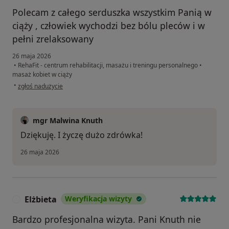
Polecam z całego serduszka wszystkim Panią w
ciąży , człowiek wychodzi bez bólu pleców i w
pełni zrelaksowany
26 maja 2026
•
RehaFit - centrum rehabilitacji, masażu i treningu personalnego
•
masaż kobiet w ciąży
w opinii użytkownika Magda
•
zgłoś nadużycie
mgr Malwina Knuth
Dziękuję. I życzę dużo zdrówka!
26 maja 2026
Elżbieta
Weryfikacja wizyty
E
Bardzo profesjonalna wizyta. Pani Knuth nie