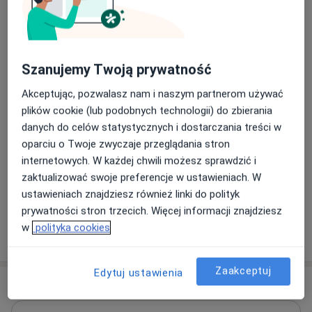
Terapia napięciowych bólów głowy
dorośli
Umów wizytę
190 zł - 200 zł
Szczegóły
Szanujemy Twoją prywatność
Terapia mięśniowo-powięziowa
Umów wizytę
Akceptując, pozwalasz nam i naszym partnerom używać
190 zł - 200 zł
Szczegóły
plików cookie (lub podobnych technologii) do zbierania
danych do celów statystycznych i dostarczania treści w
Terapia manualna
oparciu o Twoje zwyczaje przeglądania stron
Umów wizytę
190 zł - 200 zł
Szczegóły
internetowych. W każdej chwili możesz sprawdzić i
zaktualizować swoje preferencje w ustawieniach. W
+ 21 usług
ustawieniach znajdziesz również linki do polityk
prywatności stron trzecich. Więcej informacji znajdziesz
w
polityka cookies
W jaki sposób ustalane są ceny?
Zaakceptuj
Edytuj ustawienia
Adres