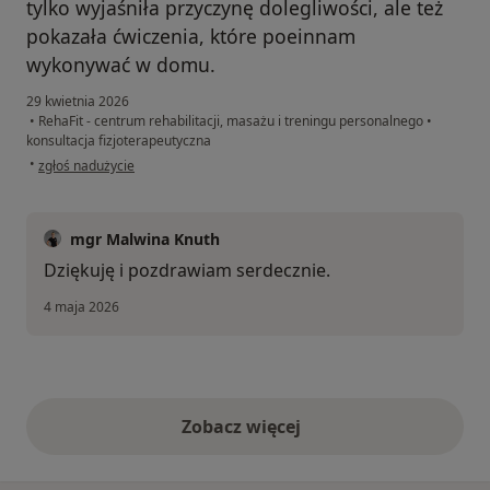
tylko wyjaśniła przyczynę dolegliwości, ale też
pokazała ćwiczenia, które poeinnam
wykonywać w domu.
29 kwietnia 2026
•
RehaFit - centrum rehabilitacji, masażu i treningu personalnego
•
konsultacja fizjoterapeutyczna
w opinii użytkownika Elżbieta
•
zgłoś nadużycie
mgr Malwina Knuth
Dziękuję i pozdrawiam serdecznie.
4 maja 2026
Zobacz więcej
opinie powyżej