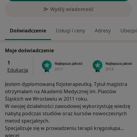
Wyślij wiadomość
Doświadczenie
Usługi i ceny
Adresy
Ubezpi
Moje doświadczenie
1
Edukacja
Jestem dyplomowaną fizjoterapeutką. Tytuł magistra
otrzymałam na Akademii Medycznej im. Piastów
Śląskich we Wrocławiu w 2011 roku.
W swojej działalności zawodowej wykorzystuję wiedzę
nabytą podczas studiów oraz kursów nowoczesnych
metod specjalnych.
Specjalizuje się w prowadzeniu terapii kręgosłupa
O mnie
łącząc wiedzę zdobytą podczas kursów: Metody MDT
więcej