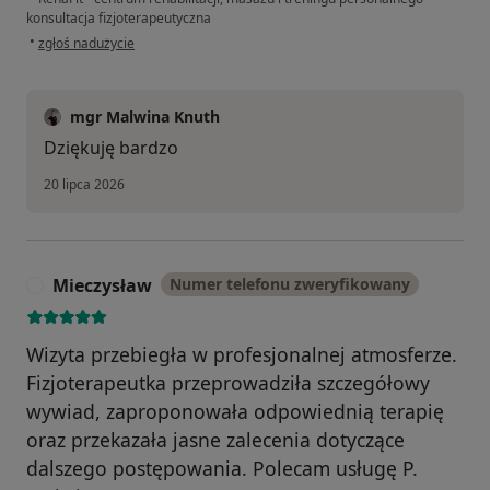
konsultacja fizjoterapeutyczna
w opinii użytkownika Joanna
•
zgłoś nadużycie
mgr Malwina Knuth
Dziękuję bardzo
20 lipca 2026
Mieczysław
Numer telefonu zweryfikowany
M
Wizyta przebiegła w profesjonalnej atmosferze.
Fizjoterapeutka przeprowadziła szczegółowy
wywiad, zaproponowała odpowiednią terapię
oraz przekazała jasne zalecenia dotyczące
dalszego postępowania. Polecam usługę P.