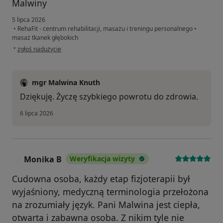
Malwiny
5 lipca 2026
•
RehaFit - centrum rehabilitacji, masażu i treningu personalnego
•
masaż tkanek głębokich
w opinii użytkownika Mieczysław
•
zgłoś nadużycie
mgr Malwina Knuth
Dziękuję. Życzę szybkiego powrotu do zdrowia.
6 lipca 2026
Monika B
Weryfikacja wizyty
M
Cudowna osoba, każdy etap fizjoterapii był
wyjaśniony, medyczną terminologia przełożona
na zrozumiały język. Pani Malwina jest ciepła,
otwarta i zabawna osoba. Z nikim tyle nie