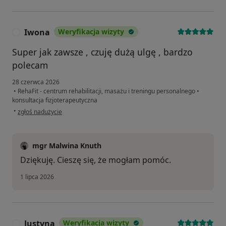
Iwona
Weryfikacja wizyty
I
Super jak zawsze , czuję dużą ulgę , bardzo
polecam
28 czerwca 2026
•
RehaFit - centrum rehabilitacji, masażu i treningu personalnego
•
konsultacja fizjoterapeutyczna
w opinii użytkownika Iwona
•
zgłoś nadużycie
mgr Malwina Knuth
Dziękuję. Cieszę się, że mogłam pomóc.
1 lipca 2026
Justyna
Weryfikacja wizyty
J