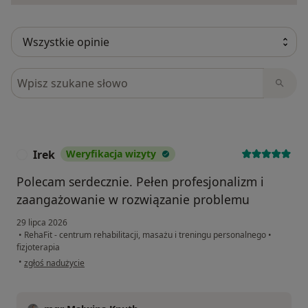
Szukaj w opiniach
Irek
Weryfikacja wizyty
I
Polecam serdecznie. Pełen profesjonalizm i
zaangażowanie w rozwiązanie problemu
29 lipca 2026
•
RehaFit - centrum rehabilitacji, masażu i treningu personalnego
•
fizjoterapia
w opinii użytkownika Irek
•
zgłoś nadużycie