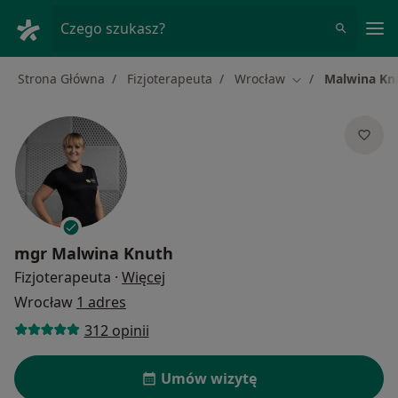
Me
Czego szukasz?
Strona Główna
Fizjoterapeuta
Wrocław
Malwina Kn
Zmień miasto
mgr
Malwina Knuth
O specjalizacjach
Fizjoterapeuta
·
Więcej
Wrocław
1 adres
312 opinii
Umów wizytę