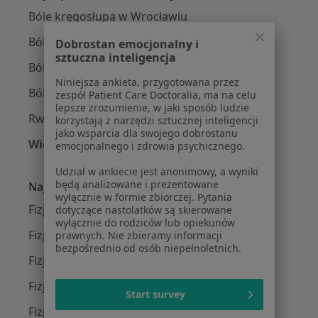
Bóle kręgosłupa w Wrocławiu
Ból barku w Wrocławiu
Dobrostan emocjonalny i
sztuczna inteligencja
Ból biodra w Wrocławiu
Niniejsza ankieta, przygotowana przez
Ból kolana w Wrocławiu
zespół Patient Care Doctoralia, ma na celu
lepsze zrozumienie, w jaki sposób ludzie
Rwa kulszowa w Wrocławiu
korzystają z narzędzi sztucznej inteligencji
jako wsparcia dla swojego dobrostanu
Więcej (15)
emocjonalnego i zdrowia psychicznego.
Więcej w kategorii: Najczęście leczone chorob
Udział w ankiecie jest anonimowy, a wyniki
będą analizowane i prezentowane
Najpopularniejsze ubezpieczenia
wyłącznie w formie zbiorczej. Pytania
Fizjoterapeuci z Allianz w Wrocławiu
dotyczące nastolatków są skierowane
wyłącznie do rodziców lub opiekunów
Fizjoterapeuci z Medicover w Wrocławiu
prawnych. Nie zbieramy informacji
bezpośrednio od osób niepełnoletnich.
Fizjoterapeuci z POLMED w Wrocławiu
Fizjoterapeuci z INTER Polska w Wrocławiu
Start survey
Fizjoterapeuci z Compensa w Wrocławiu