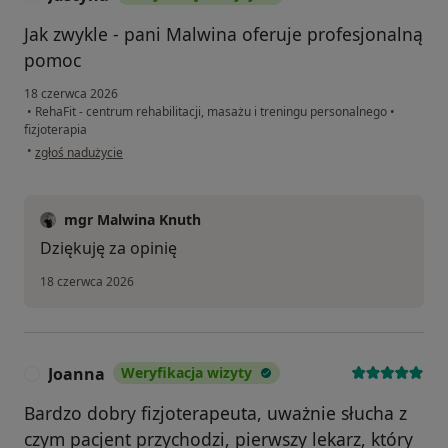
Jak zwykle - pani Malwina oferuje profesjonalną
pomoc
18 czerwca 2026
•
RehaFit - centrum rehabilitacji, masażu i treningu personalnego
•
fizjoterapia
w opinii użytkownika Justyna
•
zgłoś nadużycie
mgr Malwina Knuth
Dziękuję za opinię
18 czerwca 2026
Joanna
Weryfikacja wizyty
J
Bardzo dobry fizjoterapeuta, uważnie słucha z
czym pacjent przychodzi, pierwszy lekarz, który