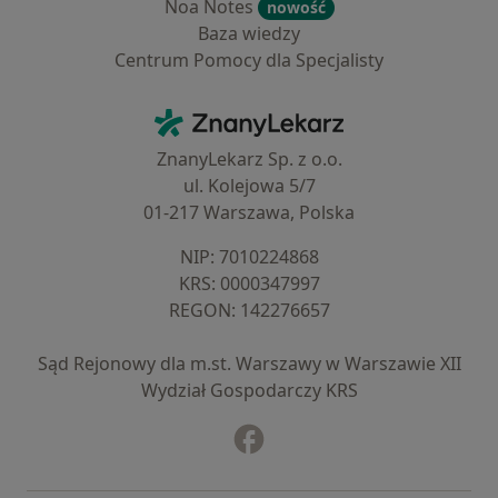
Noa Notes
nowość
Baza wiedzy
Centrum Pomocy dla Specjalisty
Kontakt
ZnanyLekarz - Strona główna
ZnanyLekarz Sp. z o.o.
ul. Kolejowa 5/7
01-217 Warszawa, Polska
NIP: ⁠7010224868
KRS: ⁠0000347997
REGON: ⁠142276657
Sąd Rejonowy dla m.st. Warszawy w Warszawie XII
Wydział Gospodarczy KRS
Facebook
otwiera się w nowej karcie