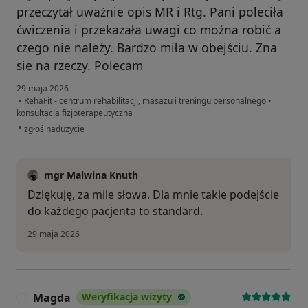
przeczytał uważnie opis MR i Rtg. Pani poleciła
ćwiczenia i przekazała uwagi co można robić a
czego nie należy. Bardzo miła w obejściu. Zna
sie na rzeczy. Polecam
29 maja 2026
•
RehaFit - centrum rehabilitacji, masażu i treningu personalnego
•
konsultacja fizjoterapeutyczna
w opinii użytkownika Joanna
•
zgłoś nadużycie
mgr Malwina Knuth
Dziękuję, za mile słowa. Dla mnie takie podejście
do każdego pacjenta to standard.
29 maja 2026
Magda
Weryfikacja wizyty
M