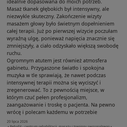
idealnie dopasowana do moich potrzeb.
Masaż tkanek głębokich był intensywny, ale
niezwykle skuteczny. Zakończenie wizyty
masażem głowy było świetnym dopełnieniem
całej terapii. Już po pierwszej wizycie poczułam
wyraźną ulgę, ponieważ napięcia znacznie się
zmniejszyły, a ciało odzyskało większą swobodę
ruchu.
Ogromnym atutem jest również atmosfera
gabinetu. Przygaszone światło i spokojna
muzyka w tle sprawiają, że nawet podczas
intensywnej terapii można się wyciszyć i
zregenerować. To z pewnością miejsce, w
którym czuć pełen profesjonalizm,
zaangażowanie i troskę o pacjenta. Na pewno
wrócę i polecam każdemu w potrzebie
20 lipca 2026
•
RehaFit - centrum rehabilitacji, masażu i treningu personalnego
•