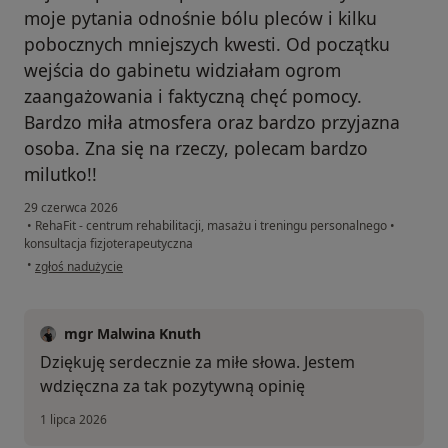
moje pytania odnośnie bólu pleców i kilku
pobocznych mniejszych kwesti. Od początku
wejścia do gabinetu widziałam ogrom
zaangażowania i faktyczną chęć pomocy.
Bardzo miła atmosfera oraz bardzo przyjazna
osoba. Zna się na rzeczy, polecam bardzo
milutko!!
29 czerwca 2026
•
RehaFit - centrum rehabilitacji, masażu i treningu personalnego
•
konsultacja fizjoterapeutyczna
w opinii użytkownika Joanna
•
zgłoś nadużycie
mgr Malwina Knuth
Dziękuję serdecznie za miłe słowa. Jestem
wdzięczna za tak pozytywną opinię
1 lipca 2026