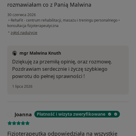
rozmawiałam co z Panią Malwina
30 czerwca 2026
•
RehaFit - centrum rehabilitacji, masażu i treningu personalnego
•
konsultacja fizjoterapeutyczna
w opinii użytkownika Monika B
•
zgłoś nadużycie
mgr Malwina Knuth
Dziękuję za przemiłą opinię, oraz rozmowę.
Pozdrawiam serdecznie i życzę szybkiego
powrotu do pełnej sprawności !
1 lipca 2026
Joanna
Płatność i wizyta zweryfikowane
J
Fizjoterapeutka odpowiedziała na wszystkie