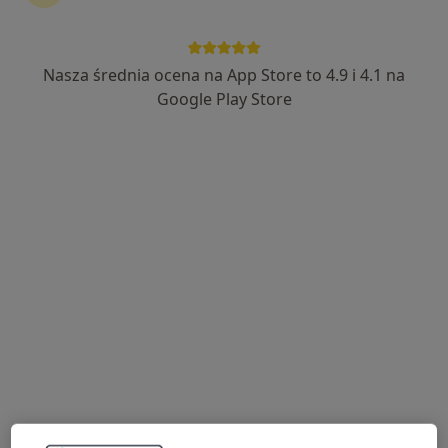
kontynuować leczenie bez wychodzenia z domu. Jeśli
potrzebujesz, możesz również umówić wizytę w
gabinecie.
Nasza średnia ocena na App Store to 4.9 i 4.1 na
Google Play Store
Pokaż specjalistów
Jak to działa?
Eksperci - przepuklina
Krzysztof Królak
Chirurg dziecięcy, Chirurg
Kalisz
Izabela Dorota Dobies