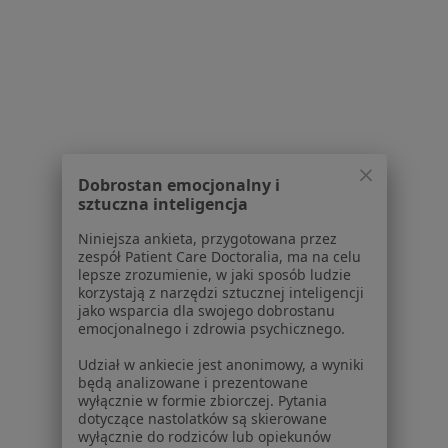
Polityka prywatności dla profesjonalistów, których
dane pozyskaliśmy samodzielnie
Polityka cookies
Jak działają wyniki wyszukiwania
Dostępność
O nas
Praca
Rekrutujemy!
Dobrostan emocjonalny i
Partnerzy
sztuczna inteligencja
Centrum prasowe
Kontakt
Niniejsza ankieta, przygotowana przez
zespół Patient Care Doctoralia, ma na celu
Dla pacjentów
lepsze zrozumienie, w jaki sposób ludzie
korzystają z narzędzi sztucznej inteligencji
Lekarze
jako wsparcia dla swojego dobrostanu
emocjonalnego i zdrowia psychicznego.
Placówki medyczne
Pytania i odpowiedzi
Udział w ankiecie jest anonimowy, a wyniki
Usługi i zabiegi
będą analizowane i prezentowane
wyłącznie w formie zbiorczej. Pytania
Choroby
dotyczące nastolatków są skierowane
Pomoc
wyłącznie do rodziców lub opiekunów