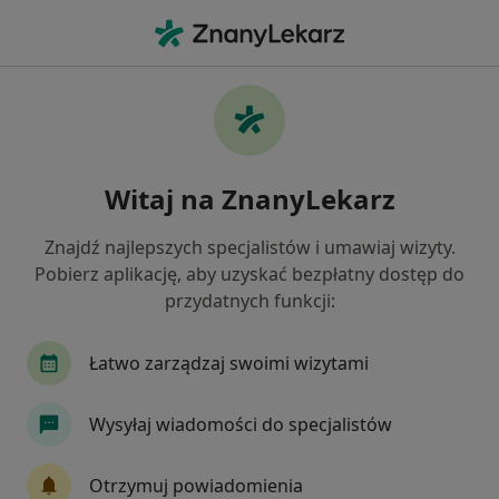
Me
Czego szukasz?
Strona Główna
Choroby
Przepuklina
Przepuklina - informacje,
Witaj na ZnanyLekarz
specjaliści, pytania i odpowiedzi
Znajdź najlepszych specjalistów i umawiaj wizyty.
Pobierz aplikację, aby uzyskać bezpłatny dostęp do
przydatnych funkcji:
Informacje
Pytania i odpowiedzi
Łatwo zarządzaj swoimi wizytami
Wysyłaj wiadomości do specjalistów
Nie rezygnuj ze zdrowia
Wybierz konsultacje online, aby rozpocząć lub
Otrzymuj powiadomienia