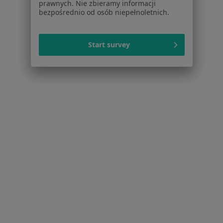
Aplikacje mobilne
prawnych. Nie zbieramy informacji
bezpośrednio od osób niepełnoletnich.
Blog dla pacjentów
Dla profesjonalistów
Start survey
Cennik
Dla lekarzy
Dla placówek medycznych
Noa Notes
nowość
Baza wiedzy
Centrum Pomocy dla Specjalisty
Kontakt
ZnanyLekarz - Strona główna
ZnanyLekarz Sp. z o.o.
ul. Kolejowa 5/7
01-217 Warszawa, Polska
NIP: ⁠7010224868
KRS: ⁠0000347997