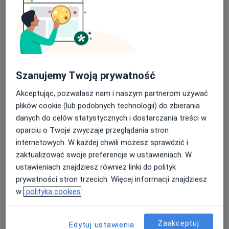
Chirurg
Zgorzelec
Marcin Kuriata
Chirurg
Szanujemy Twoją prywatność
Rumia
Akceptując, pozwalasz nam i naszym partnerom używać
plików cookie (lub podobnych technologii) do zbierania
Karol Salwa
danych do celów statystycznych i dostarczania treści w
oparciu o Twoje zwyczaje przeglądania stron
Fizjoterapeuta
internetowych. W każdej chwili możesz sprawdzić i
Karczew
zaktualizować swoje preferencje w ustawieniach. W
ustawieniach znajdziesz również linki do polityk
Grażyna Czaja-Bulsa
prywatności stron trzecich. Więcej informacji znajdziesz
w
polityka cookies
Gastrolog, Alergolog, Pediatra
Szczecin
Zaakceptuj
Edytuj ustawienia
umów wizytę