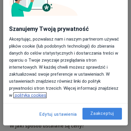
Fizjoterapia
Umów wizytę
Od 180 zł
Szczegóły
Szanujemy Twoją prywatność
Fizjoterapia dna miednicy
Umów wizytę
Od 180 zł
Szczegóły
Akceptując, pozwalasz nam i naszym partnerom używać
plików cookie (lub podobnych technologii) do zbierania
danych do celów statystycznych i dostarczania treści w
Fizjoterapia uroginekologiczna
oparciu o Twoje zwyczaje przeglądania stron
Umów wizytę
Od 180 zł
Szczegóły
internetowych. W każdej chwili możesz sprawdzić i
zaktualizować swoje preferencje w ustawieniach. W
Fizjoterapia uroginekologiczna -
ustawieniach znajdziesz również linki do polityk
bóle miesiączkowe i endometrioza
Umów wizytę
prywatności stron trzecich. Więcej informacji znajdziesz
Od 180 zł
Szczegóły
w
polityka cookies
+ 9 usług
Zaakceptuj
Edytuj ustawienia
W jaki sposób ustalane są ceny?