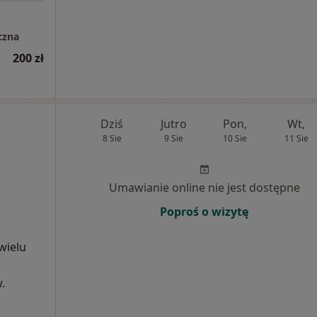
czna
200 zł
Dziś
Jutro
Pon,
Wt,
8 Sie
9 Sie
10 Sie
11 Sie
Umawianie online nie jest dostępne
Poproś o wizytę
wielu
.