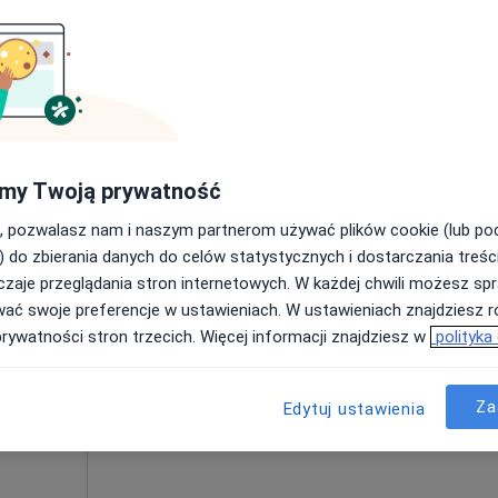
Poproś o wizytę
•
Mapa
SanteMed Osteopatia | Fizjoterapia Przemysław Karbowski
my Twoją prywatność
220 zł
, pozwalasz nam i naszym partnerom używać plików cookie (lub p
) do zbierania danych do celów statystycznych i dostarczania treśc
zaje przeglądania stron internetowych. W każdej chwili możesz spr
Dziś
Jutro
Pon,
Wt,
wać swoje preferencje w ustawieniach. W ustawieniach znajdziesz ró
8 Sie
9 Sie
10 Sie
11 Sie
rygier
prywatności stron trzecich. Więcej informacji znajdziesz w
polityka
Umawianie online nie jest dostępne
Za
Edytuj ustawienia
Poproś o wizytę