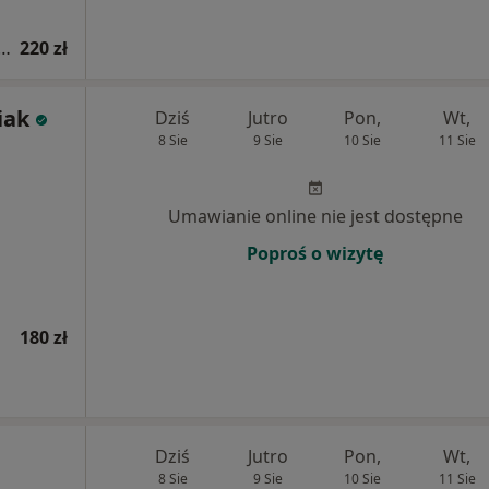
 fizjoterapeutyczna (pierwsza wizyta)
220 zł
iak
Dziś
Jutro
Pon,
Wt,
8 Sie
9 Sie
10 Sie
11 Sie
Umawianie online nie jest dostępne
Poproś o wizytę
180 zł
Dziś
Jutro
Pon,
Wt,
8 Sie
9 Sie
10 Sie
11 Sie