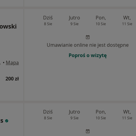
Dziś
Jutro
Pon,
Wt,
8 Sie
9 Sie
10 Sie
11 Sie
owski
Umawianie online nie jest dostępne
Poproś o wizytę
ój 1.14, Łódź
•
Mapa
200 zł
Dziś
Jutro
Pon,
Wt,
8 Sie
9 Sie
10 Sie
11 Sie
s