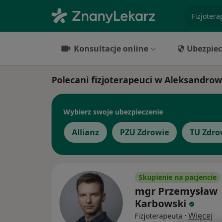
specjaliz
Konsultacje online
Ubezpiec
Polecani fizjoterapeuci w Aleksandro
Wybierz swoje ubezpieczenie
Allianz
PZU Zdrowie
TU Zdro
Skupienie na pacjencie
mgr Przemysław
Karbowski
·
Więcej
Fizjoterapeuta