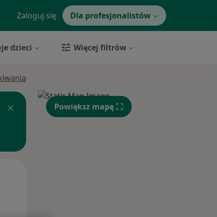
Zaloguj się
Dla profesjonalistów
je dzieci
Więcej filtrów
ukiwania
Powiększ mapę
Śr,
Czw,
Pt,
12 Sie
13 Sie
14 Sie