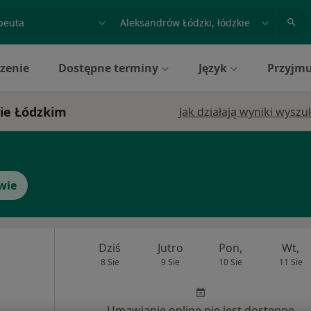
acja, badanie lub nazwisko
miasto lub dzielnica
zenie
Dostępne terminy
Język
Przyjmu
wie Łódzkim
Jak działają wyniki wysz
wie
Dziś
Jutro
Pon,
Wt,
8 Sie
9 Sie
10 Sie
11 Sie
Umawianie online nie jest dostępne