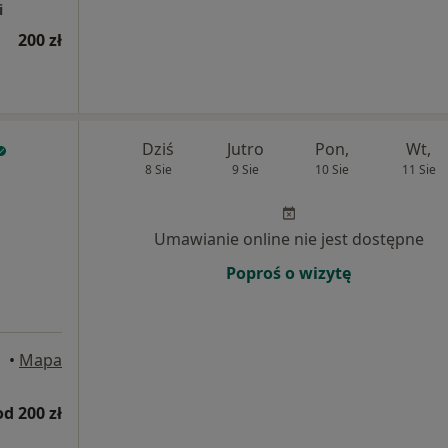
i
200 zł
Dziś
Jutro
Pon,
Wt,
8 Sie
9 Sie
10 Sie
11 Sie
Umawianie online nie jest dostępne
Poproś o wizytę
•
Mapa
od 200 zł