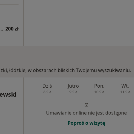
rapia uroginekologiczna (kolejna wizyta)
200 zł
dzki, łódzkie, w obszarach bliskich Twojemu wyszukiwaniu.
Dziś
Jutro
Pon,
Wt,
8 Sie
9 Sie
10 Sie
11 Sie
ewski
Umawianie online nie jest dostępne
Poproś o wizytę