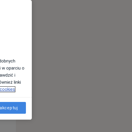
odobnych
i w oparciu o
awdzić i
Śr,
Czw,
Pt,
wnież linki
12 Sie
13 Sie
14 Sie
 cookies
akceptuj