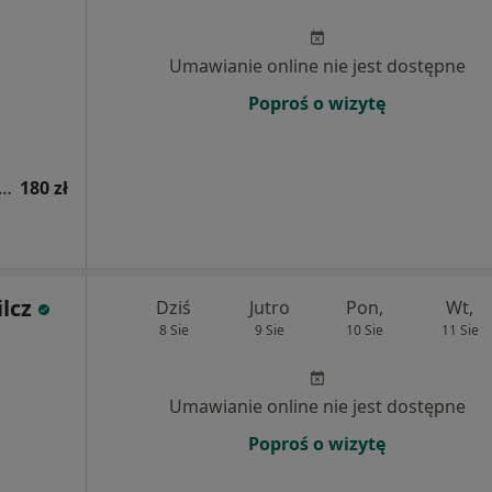
Umawianie online nie jest dostępne
Poproś o wizytę
a kobiet w ciąży / fizjoterapia okołoporodowa (kolejna wizyta)
180 zł
lcz
Dziś
Jutro
Pon,
Wt,
8 Sie
9 Sie
10 Sie
11 Sie
Umawianie online nie jest dostępne
Poproś o wizytę