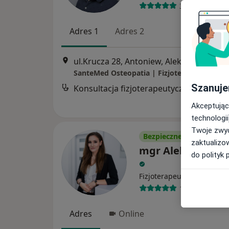
382 opinie
Adres 1
Adres 2
ul.Krucza 28, Antoniew, Aleksandrów Łódzki
Szanuje
Konsultacja fizjoterapeutyczna
Akceptując
technologii
Twoje zwyc
Bezpieczne płatności
zaktualizo
mgr Aleksandra K
do polityk 
·
Więcej
Fizjoterapeuta
140 opinii
Adres
Online