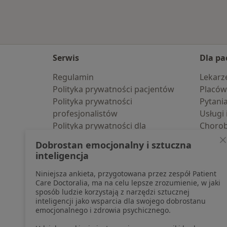
Serwis
Dla pa
Regulamin
Lekarz
Polityka prywatności pacjentów
Placów
Polityka prywatności
Pytani
profesjonalistów
Usługi 
Polityka prywatności dla
Choro
profesjonalistów, których dane
Pomoc
Dobrostan emocjonalny i sztuczna
pozyskaliśmy samodzielnie
Aplika
inteligencja
Polityka cookies
Blog d
Niniejsza ankieta, przygotowana przez zespół Patient
Jak działają wyniki wyszukiwania
Care Doctoralia, ma na celu lepsze zrozumienie, w jaki
Dostępność
sposób ludzie korzystają z narzędzi sztucznej
O nas
inteligencji jako wsparcia dla swojego dobrostanu
emocjonalnego i zdrowia psychicznego.
Praca
Rekrutujemy!
Partnerzy