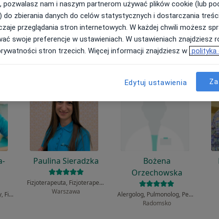
ła?
, pozwalasz nam i naszym partnerom używać plików cookie (lub p
) do zbierania danych do celów statystycznych i dostarczania treśc
zaje przeglądania stron internetowych. W każdej chwili możesz spr
wać swoje preferencje w ustawieniach. W ustawieniach znajdziesz ró
prywatności stron trzecich. Więcej informacji znajdziesz w
polityka
Za
Edytuj ustawienia
a-
Paulina Sieradzka
Bożena
Orzechowska
Fizjoterapeuta, Fizjoterapeuta dziecięcy
Warszawa
Fizjoterapeuta dziecięcy, Fizjoterapeuta
Alergolog, Pulmonolog, Pediatra
Radomsko