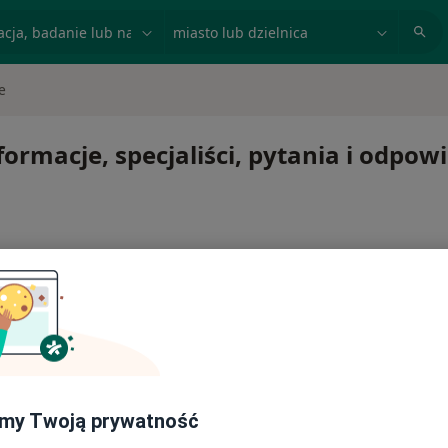
acja, badanie lub nazwisko
miasto lub dzielnica
e
ormacje, specjaliści, pytania i odpowi
ć lub kontynuować leczenie bez wychodzenia z domu. Jeśli
ytę w gabinecie.
my Twoją prywatność