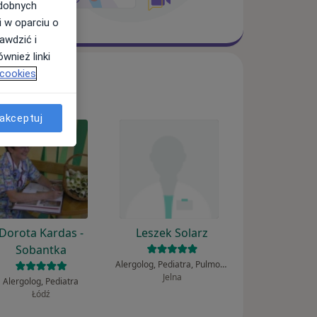
odobnych
i w oparciu o
awdzić i
wnież linki
 cookies
akceptuj
Dorota Kardas -
Leszek Solarz
Sobantka
Alergolog, Pediatra, Pulmonolog
Jelna
Alergolog, Pediatra
Łódź