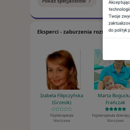
Pokaż specjalistów
Jak to dzia
Akceptując
technologii
Twoje zwyc
zaktualizo
do polityk 
Eksperci - zaburzenia rozwojowe
Izabela Filipczyńska
Marta Boguck
(Grzesik)
Frańczak
Fizjoterapeuta
Warszawa
Warszawa