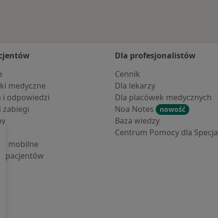
cjentów
Dla profesjonalistów
e
Cennik
ki medyczne
Dla lekarzy
a i odpowiedzi
Dla placówek medycznych
i zabiegi
Noa Notes
nowość
by
Baza wiedzy
Centrum Pomocy dla Specjal
cje mobilne
la pacjentów