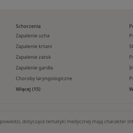
Schorzenia
P
Zapalenie ucha
P
Zapalenie krtani
S
Zapalenie zatok
P
Zapalenie gardła
I
Choroby laryngologiczne
P
Więcej (15)
W
ojowe specjaliści
Więcej w kategorii: Schorzenia
 odpowiedzi, dotyczące tematyki medycznej mają charakter