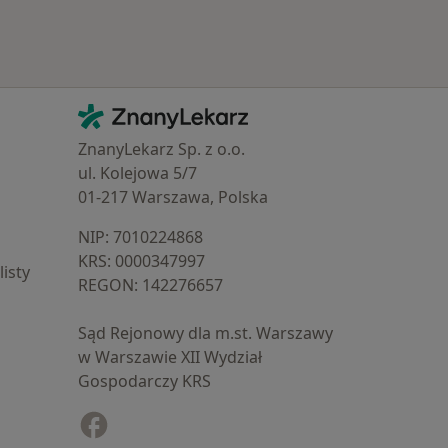
Kontakt
ZnanyLekarz - Strona główna
ZnanyLekarz Sp. z o.o.
ul. Kolejowa 5/7
01-217 Warszawa, Polska
NIP: ⁠7010224868
KRS: ⁠0000347997
isty
REGON: ⁠142276657
Sąd Rejonowy dla m.st. Warszawy
w Warszawie XII Wydział
Gospodarczy KRS
Facebook
otwiera się w nowej karcie