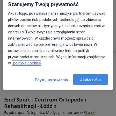
Szanujemy Twoją prywatność
Łagiewnicka 54/56 Budynek B, 1 piętro, pokój 1.14, Łódź
•
Mapa
Maciej Pęczkowski
Akceptując, pozwalasz nam i naszym partnerom używać
plików cookie (lub podobnych technologii) do zbierania
Konsultacja fizjoterapeutyczna
200 zł
danych do celów statystycznych i dostarczania treści w
Specjalista nie oferuje umawiania online pod tym adresem.
oparciu o Twoje zwyczaje przeglądania stron
internetowych. W każdej chwili możesz sprawdzić i
Poproś o wizytę
zaktualizować swoje preferencje w ustawieniach. W
ustawieniach znajdziesz również linki do polityk
prywatności stron trzecich. Więcej informacji znajdziesz
w
polityka cookies
Zaakceptuj
Edytuj ustawienia
Enel Sport - Centrum Ortopedii i
Rehabilitacji - Łódź
·
Więcej
Fizjoterapia, Ortopedia, Medycyna sportowa