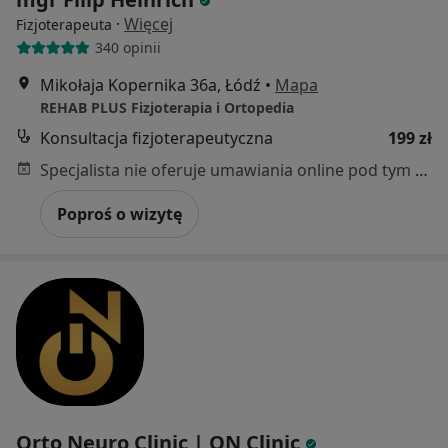
·
Więcej
Fizjoterapeuta
340 opinii
Mikołaja Kopernika 36a, Łódź
•
Mapa
REHAB PLUS Fizjoterapia i Ortopedia
Konsultacja fizjoterapeutyczna
199 zł
Specjalista nie oferuje umawiania online pod tym adresem.
Poproś o wizytę
Orto Neuro Clinic | ON Clinic