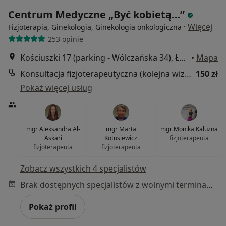
Centrum Medyczne „Być kobietą…”
·
Więcej
Fizjoterapia, Ginekologia, Ginekologia onkologiczna
253 opinie
Kościuszki 17 (parking - Wólczańska 34), Łódź
•
Mapa
Konsultacja fizjoterapeutyczna (kolejna wizyta)
150 zł
Pokaż więcej usług
mgr Aleksandra Al-
mgr Marta
mgr Monika Kałużna
Askari
Kotusiewicz
fizjoterapeuta
fizjoterapeuta
fizjoterapeuta
Zobacz wszystkich 4 specjalistów
Brak dostępnych specjalistów z wolnymi terminami w tym centrum medycznym.
Pokaż profil