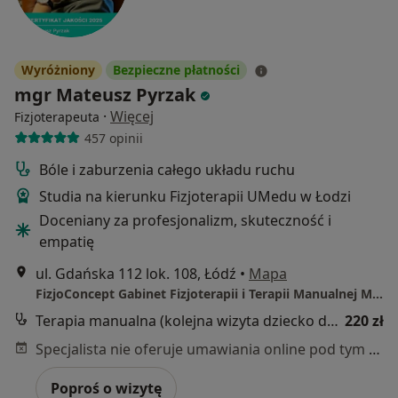
Wyróżniony
Bezpieczne płatności
mgr Mateusz Pyrzak
·
Więcej
Fizjoterapeuta
457 opinii
Bóle i zaburzenia całego układu ruchu
Studia na kierunku Fizjoterapii UMedu w Łodzi
Doceniany za profesjonalizm, skuteczność i
empatię
ul. Gdańska 112 lok. 108, Łódź
•
Mapa
FizjoConcept Gabinet Fizjoterapii i Terapii Manualnej Mateusz Pyrzak
Terapia manualna (kolejna wizyta dziecko do lat 16, terapia)
220 zł
Specjalista nie oferuje umawiania online pod tym adresem.
Poproś o wizytę