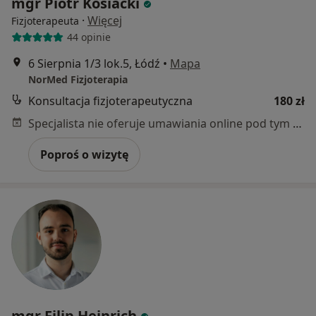
mgr Piotr Kosiacki
·
Więcej
Fizjoterapeuta
44 opinie
6 Sierpnia 1/3 lok.5, Łódź
•
Mapa
NorMed Fizjoterapia
Konsultacja fizjoterapeutyczna
180 zł
Specjalista nie oferuje umawiania online pod tym adresem.
Poproś o wizytę
mgr Filip Heinrich