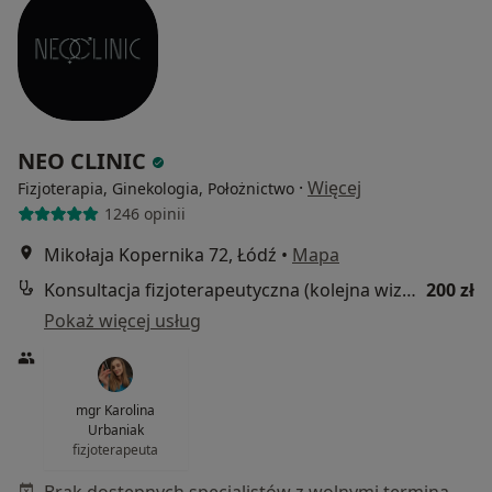
NEO CLINIC
·
Więcej
Fizjoterapia, Ginekologia, Położnictwo
1246 opinii
Mikołaja Kopernika 72, Łódź
•
Mapa
Konsultacja fizjoterapeutyczna (kolejna wizyta)
200 zł
Pokaż więcej usług
mgr Karolina
Urbaniak
fizjoterapeuta
Brak dostępnych specjalistów z wolnymi terminami w tym centrum medycznym.