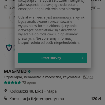
korzystają z narzędzi sztucznej inteligencji
jako wsparcia dla swojego dobrostanu
Specjalista nie oferuje umawiania online pod tym adresem.
emocjonalnego i zdrowia psychicznego.
Poproś o wizytę
Udział w ankiecie jest anonimowy, a wyniki
będą analizowane i prezentowane
wyłącznie w formie zbiorczej. Pytania
dotyczące nastolatków są skierowane
wyłącznie do rodziców lub opiekunów
prawnych. Nie zbieramy informacji
bezpośrednio od osób niepełnoletnich.
Start survey
MAG-MED
·
Więcej
Fizjoterapia, Rehabilitacja medyczna, Psychiatria
75 opinii
Kościuszki 48, Łódź
•
Mapa
Konsultacja fizjoterapeutyczna
120 zł