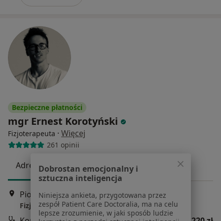
Bezpieczne płatności
mgr Ernest Korotyński
·
Więcej
Fizjoterapeuta
261 opinii
Adres 1
Adres 2
Dobrostan emocjonalny i
sztuczna inteligencja
Piotrowska 85 lok. U5, Łódź
•
Mapa
Niniejsza ankieta, przygotowana przez
zespół Patient Care Doctoralia, ma na celu
Fizjo z Terapią
lepsze zrozumienie, w jaki sposób ludzie
Konsultacja fizjoterapeutyczna dzieci
220 zł