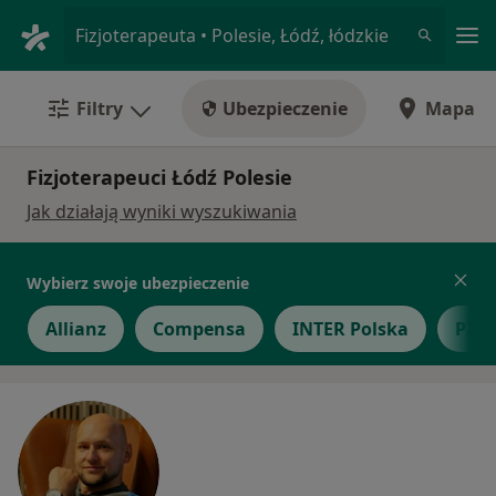
Me
Fizjoterapeuta • Polesie, Łódź, łódzkie
Filtry
Ubezpieczenie
Mapa
Fizjoterapeuci Łódź Polesie
Jak działają wyniki wyszukiwania
Wybierz swoje ubezpieczenie
Allianz
Compensa
INTER Polska
PZU 