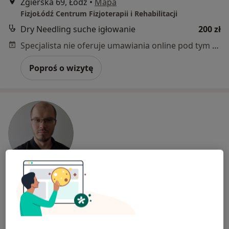
Zgierska 69, Łódź
•
Mapa
FizjoŁódź Centrum Fizjoterapii i Rehabilitacji
Dry Needling suche igłowanie
200 zł
Specjalista nie oferuje umawiania online pod tym adresem.
Poproś o wizytę
Bezpieczne płatności
mgr Maciej Pęczkowski
·
Więcej
Fizjoterapeuta
14 opinii