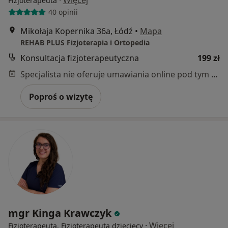
Fizjoterapeuta
40 opinii
Mikołaja Kopernika 36a, Łódź
•
Mapa
REHAB PLUS Fizjoterapia i Ortopedia
Konsultacja fizjoterapeutyczna
199 zł
Specjalista nie oferuje umawiania online pod tym adresem.
Poproś o wizytę
mgr Kinga Krawczyk
·
Więcej
Fizjoterapeuta, Fizjoterapeuta dziecięcy