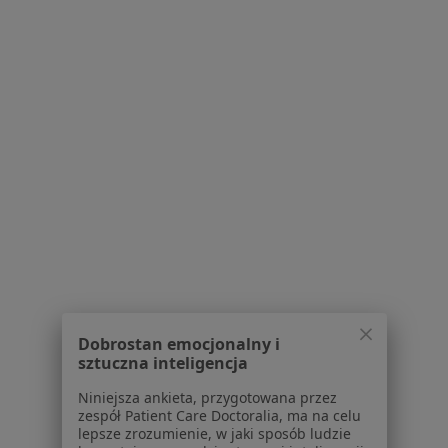
ul.Krucza 28, Antoniew, Aleksandrów Łódzki
•
Mapa
SanteMed Osteopatia | Fizjoterapia Przemysław Karbowski
Konsultacja fizjoterapeutyczna
220 zł
Specjalista nie oferuje umawiania online pod tym adresem.
Poproś o wizytę
1
2
3
4
5
...
13
Powiązane wyszukiwania
W pobliżu Łodzi
Dobrostan emocjonalny i
Ból karku w Tomaszowie Mazowieckim
sztuczna inteligencja
Ból karku w Zgierzu
Niniejsza ankieta, przygotowana przez
zespół Patient Care Doctoralia, ma na celu
Ból karku w Piotrkowie Trybunalskim
lepsze zrozumienie, w jaki sposób ludzie