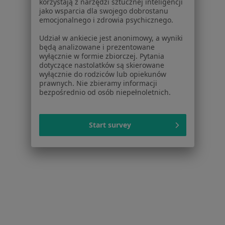
korzystają z narzędzi sztucznej inteligencji
Ból karku w Bełchatowie
jako wsparcia dla swojego dobrostanu
emocjonalnego i zdrowia psychicznego.
Ból karku w Łasku
Udział w ankiecie jest anonimowy, a wyniki
Więcej (12)
będą analizowane i prezentowane
wyłącznie w formie zbiorczej. Pytania
Więcej w kategorii: W pobliżu Łodzi
dotyczące nastolatków są skierowane
wyłącznie do rodziców lub opiekunów
Schorzenia w Łodzi
prawnych. Nie zbieramy informacji
Nadciśnienie tętnicze w Łodzi
bezpośrednio od osób niepełnoletnich.
Niewydolność serca w Łodzi
Start survey
Zaburzenia rytmu serca w Łodzi
Choroba wieńcowa w Łodzi
Cukrzyca w Łodzi
Więcej (15)
Więcej w kategorii: Schorzenia w Łodzi