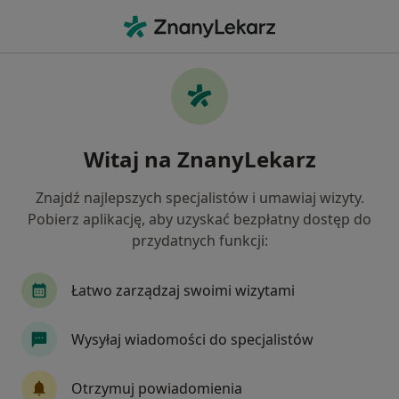
Me
Ból Karku • Łódź, łódzkie
Filtry
• 1
Ubezpieczenie
Map
Ból karku specjaliści w Łodzi
Witaj na ZnanyLekarz
Jak działają wyniki wyszukiwania
Znajdź najlepszych specjalistów i umawiaj wizyty.
Pobierz aplikację, aby uzyskać bezpłatny dostęp do
Jakiego specjalisty szukasz?
przydatnych funkcji:
Fizjoterapeuta
Ortopeda
Neurolog
I
Łatwo zarządzaj swoimi wizytami
Wysyłaj wiadomości do specjalistów
Otrzymuj powiadomienia