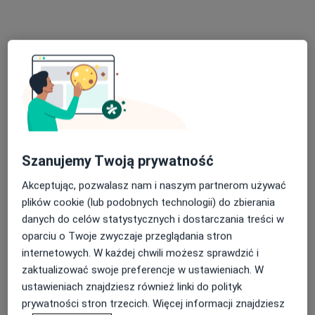
Organizacji „Wolność i Niezawisłość” 35, Łódź
•
Mapa
Fizjoterapia na Bałutach
Konsultacja fizjoterapeutyczna
od 200 zł
Specjalista nie oferuje umawiania online pod tym adresem.
Poproś o wizytę
Szanujemy Twoją prywatność
Akceptując, pozwalasz nam i naszym partnerom używać
plików cookie (lub podobnych technologii) do zbierania
danych do celów statystycznych i dostarczania treści w
oparciu o Twoje zwyczaje przeglądania stron
internetowych. W każdej chwili możesz sprawdzić i
Bezpieczne płatności
zaktualizować swoje preferencje w ustawieniach. W
mgr Milena Franas
ustawieniach znajdziesz również linki do polityk
·
Więcej
Fizjoterapeuta
prywatności stron trzecich. Więcej informacji znajdziesz
67 opinii