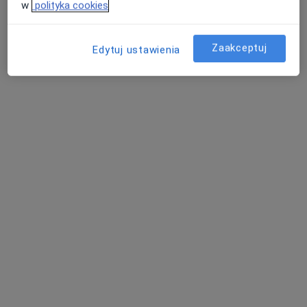
w
polityka cookies
Piotrowska 85 lok. U5, Łódź
•
Mapa
Fizjo z Terapią
Zaakceptuj
Edytuj ustawienia
Konsultacja fizjoterapeutyczna dzieci
180 zł
Specjalista nie oferuje umawiania online pod tym adresem.
Poproś o wizytę
Bezpieczne płatności
mgr Mariusz Kaczmarek
·
Więcej
Fizjoterapeuta