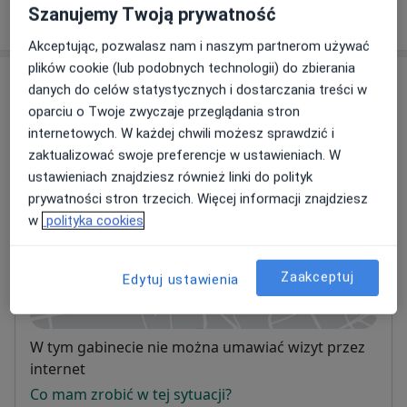
Szanujemy Twoją prywatność
W jaki sposób ustalane są ceny?
Akceptując, pozwalasz nam i naszym partnerom używać
plików cookie (lub podobnych technologii) do zbierania
Adresy (3)
danych do celów statystycznych i dostarczania treści w
oparciu o Twoje zwyczaje przeglądania stron
Adres 1
Adres 2
Adres 3
internetowych. W każdej chwili możesz sprawdzić i
zaktualizować swoje preferencje w ustawieniach. W
ustawieniach znajdziesz również linki do polityk
Centrum probalans
prywatności stron trzecich. Więcej informacji znajdziesz
Al. Solidarności 155 lok. 29,
Wola
, 00-877
w
polityka cookies
Warszawa
Zaakceptuj
Edytuj ustawienia
Powiększ mapę
otwiera się w nowej karcie
Dostępność
W tym gabinecie nie można umawiać wizyt przez
internet
Co mam zrobić w tej sytuacji?