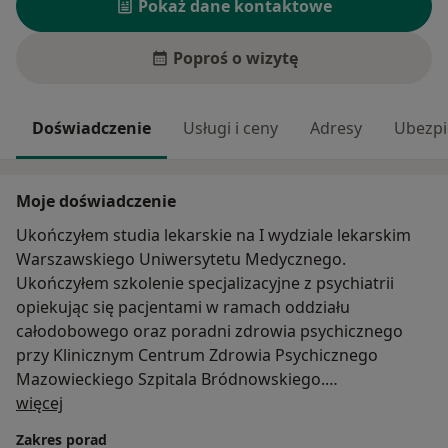
Pokaż dane kontaktowe
Poproś o wizytę
Doświadczenie
Usługi i ceny
Adresy
Ubezpi
Moje doświadczenie
Ukończyłem studia lekarskie na I wydziale lekarskim
Warszawskiego Uniwersytetu Medycznego.
Ukończyłem szkolenie specjalizacyjne z psychiatrii
opiekując się pacjentami w ramach oddziału
całodobowego oraz poradni zdrowia psychicznego
przy Klinicznym Centrum Zdrowia Psychicznego
Mazowieckiego Szpitala Bródnowskiego.
O mnie
Doświadczenie zawodowe zdobywałem pracując
więcej
również w ramach oddziałów dziennych:
Zakres porad