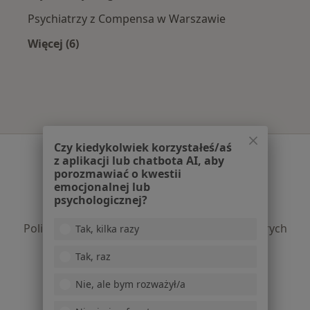
Psychiatrzy z Compensa w Warszawie
Więcej (6)
Więcej w kategorii: Najpopularniejsze ubezpie
Czy kiedykolwiek korzystałeś/aś
Serwis
z aplikacji lub chatbota AI, aby
porozmawiać o kwestii
Regulamin
emocjonalnej lub
Polityka prywatności pacjentów
psychologicznej?
Polityka prywatności profesjonalistów
Polityka prywatności dla profesjonalistów, których
Tak, kilka razy
dane pozyskaliśmy samodzielnie
Tak, raz
Polityka cookies
Jak działają wyniki wyszukiwania
Nie, ale bym rozważył/a
Dostępność