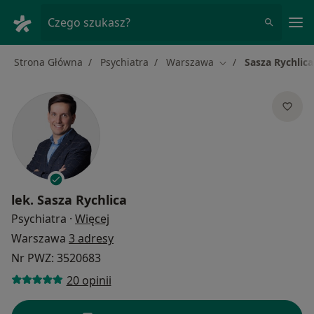
Me
Czego szukasz?
Strona Główna
Psychiatra
Warszawa
Sasza Rychlica
Zmień miasto
lek.
Sasza Rychlica
O specjalizacjach
Psychiatra
·
Więcej
Warszawa
3 adresy
Nr PWZ: 3520683
20 opinii