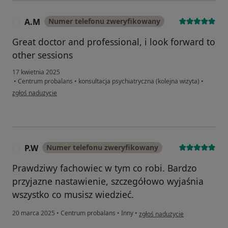
A.M
Numer telefonu zweryfikowany
A
Great doctor and professional, i look forward to
other sessions
17 kwietnia 2025
•
Centrum probalans
•
konsultacja psychiatryczna (kolejna wizyta)
•
w opinii użytkownika A.M
zgłoś nadużycie
P.W
Numer telefonu zweryfikowany
P
Prawdziwy fachowiec w tym co robi. Bardzo
przyjazne nastawienie, szczegółowo wyjaśnia
wszystko co musisz wiedzieć.
w opinii użytkownika P.W
20 marca 2025
•
Centrum probalans
•
Inny
•
zgłoś nadużycie