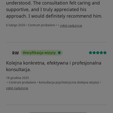
understood. The consultation felt caring and
supportive, and I truly appreciated his
approach. I would definitely recommend him.
w opinii użytkownika Pacjent
6 lutego 2026
•
Centrum probalans
•
•
zgłoś nadużycie
RW
Weryfikacja wizyty
R
Kolejna konkretna, efektywna i profesjonalna
konsultacja.
18 grudnia 2025
•
Centrum probalans
•
konsultacja psychiatryczna (kolejna wizyta)
•
w opinii użytkownika RW
zgłoś nadużycie