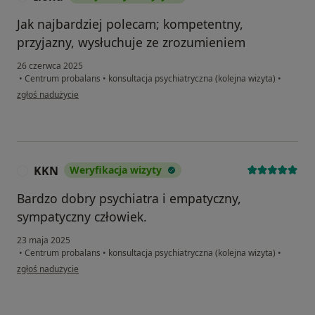
Jak najbardziej polecam; kompetentny,
przyjazny, wysłuchuje ze zrozumieniem
26 czerwca 2025
•
Centrum probalans
•
konsultacja psychiatryczna (kolejna wizyta)
•
w opinii użytkownika Ilona
zgłoś nadużycie
KKN
Weryfikacja wizyty
K
Bardzo dobry psychiatra i empatyczny,
sympatyczny człowiek.
23 maja 2025
•
Centrum probalans
•
konsultacja psychiatryczna (kolejna wizyta)
•
w opinii użytkownika KKN
zgłoś nadużycie