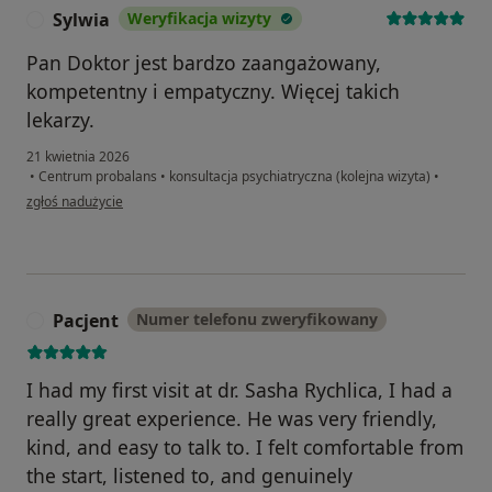
Sylwia
Weryfikacja wizyty
S
Pan Doktor jest bardzo zaangażowany,
kompetentny i empatyczny. Więcej takich
lekarzy.
21 kwietnia 2026
•
Centrum probalans
•
konsultacja psychiatryczna (kolejna wizyta)
•
w opinii użytkownika Sylwia
zgłoś nadużycie
Pacjent
Numer telefonu zweryfikowany
P
I had my first visit at dr. Sasha Rychlica, I had a
really great experience. He was very friendly,
kind, and easy to talk to. I felt comfortable from
the start, listened to, and genuinely