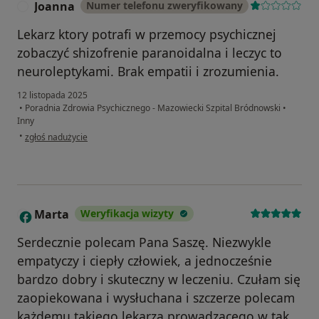
Joanna
Numer telefonu zweryfikowany
J
Lekarz ktory potrafi w przemocy psychicznej
zobaczyć shizofrenie paranoidalna i leczyc to
neuroleptykami. Brak empatii i zrozumienia.
12 listopada 2025
•
Poradnia Zdrowia Psychicznego - Mazowiecki Szpital Bródnowski
•
Inny
w opinii użytkownika Joanna
•
zgłoś nadużycie
Marta
Weryfikacja wizyty
M
Serdecznie polecam Pana Saszę. Niezwykle
empatyczy i ciepły człowiek, a jednocześnie
bardzo dobry i skuteczny w leczeniu. Czułam się
zaopiekowana i wysłuchana i szczerze polecam
każdemu takiego lekarza prowadzącego w tak