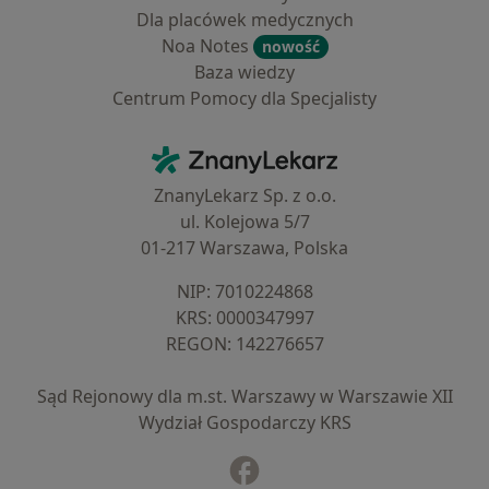
Dla placówek medycznych
Noa Notes
nowość
Baza wiedzy
Centrum Pomocy dla Specjalisty
Kontakt
ZnanyLekarz - Strona główna
ZnanyLekarz Sp. z o.o.
ul. Kolejowa 5/7
01-217 Warszawa, Polska
NIP: ⁠7010224868
KRS: ⁠0000347997
REGON: ⁠142276657
Sąd Rejonowy dla m.st. Warszawy w Warszawie XII
Wydział Gospodarczy KRS
Facebook
otwiera się w nowej karcie