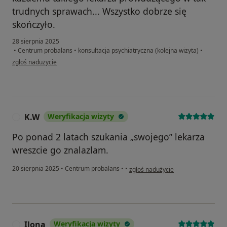
trudnych sprawach... Wszystko dobrze się
skończyło.
28 sierpnia 2025
•
Centrum probalans
•
konsultacja psychiatryczna (kolejna wizyta)
•
w opinii użytkownika Marta
zgłoś nadużycie
K.W
Weryfikacja wizyty
K
Po ponad 2 latach szukania „swojego” lekarza
wreszcie go znalazlam.
w opinii użytkownika K.W
20 sierpnia 2025
•
Centrum probalans
•
•
zgłoś nadużycie
Ilona
Weryfikacja wizyty
I