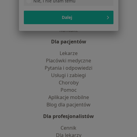
O nas
Nie, i nie ufam temu
Praca
Rekrutujemy!
Partnerzy
Dalej
Centrum prasowe
Kontakt
Dla pacjentów
Lekarze
Placówki medyczne
Pytania i odpowiedzi
Usługi i zabiegi
Choroby
Pomoc
Aplikacje mobilne
Blog dla pacjentów
Dla profesjonalistów
Cennik
Dla lekarzy