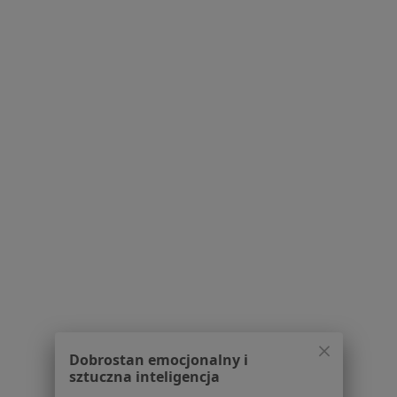
Poproś o wizytę
Popularna Centrum Medyczne
·
Więcej
Psychiatria, Medycyna pracy, Okulistyka
430 opinii
Światowida 51, Warszawa
•
Mapa
Brak dostępnych specjalistów z wolnymi terminami w tym centrum medycznym.
Dobrostan emocjonalny i
Pokaż profil
sztuczna inteligencja