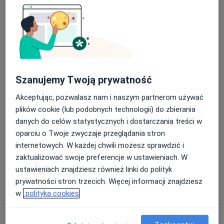
lek. Krzysztof Żochowski
Szanujemy Twoją prywatność
·
Więcej
W trakcie specjalizacji (Psychiatra)
Akceptując, pozwalasz nam i naszym partnerom używać
82 opinie
plików cookie (lub podobnych technologii) do zbierania
Adres
Online 1
Online 2
danych do celów statystycznych i dostarczania treści w
oparciu o Twoje zwyczaje przeglądania stron
internetowych. W każdej chwili możesz sprawdzić i
Światowida 49B/1, Warszawa
•
Mapa
zaktualizować swoje preferencje w ustawieniach. W
Dla Dobra Umysłu
ustawieniach znajdziesz również linki do polityk
Konsultacja psychiatryczna (kolejna wizyta)
350 zł
prywatności stron trzecich. Więcej informacji znajdziesz
Specjalista nie oferuje umawiania online pod tym adresem.
w
polityka cookies
Poproś o wizytę