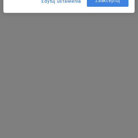
Zaakceptuj
Edytuj ustawienia
lek. Adam Mic
·
Więcej
Psychiatra, Seksuolog
179 opinii
Adres
Online
Światowida, Warszawa
•
Mapa
Gabinet zamknięty
Konsultacja online (kolejna)
od 360 zł
Specjalista nie oferuje umawiania online pod tym adresem.