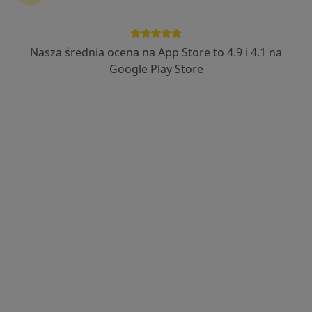
Nasza średnia ocena na App Store to 4.9 i 4.1 na
Wyróżniony
Google Play Store
lek. Kamila Kowalewska
·
Więcej
W trakcie specjalizacji (Psychiatra)
6 opinii
Światowida 49B/1, Warszawa
•
Mapa
Dla Dobra Umysłu
Konsultacja psychiatryczna (kolejna wizyta)
300 zł
Specjalista nie oferuje umawiania online pod tym adresem.
Poproś o wizytę