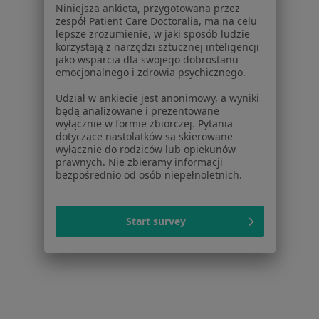
Niniejsza ankieta, przygotowana przez
zespół Patient Care Doctoralia, ma na celu
1
2
3
lepsze zrozumienie, w jaki sposób ludzie
korzystają z narzędzi sztucznej inteligencji
jako wsparcia dla swojego dobrostanu
Powiązane wyszukiwania
emocjonalnego i zdrowia psychicznego.
Inne dzielnice w Warszawie
Udział w ankiecie jest anonimowy, a wyniki
Psychiatrzy Śródmieście
będą analizowane i prezentowane
wyłącznie w formie zbiorczej. Pytania
Psychiatrzy Mokotów
dotyczące nastolatków są skierowane
wyłącznie do rodziców lub opiekunów
Psychiatrzy Wola
prawnych. Nie zbieramy informacji
bezpośrednio od osób niepełnoletnich.
Psychiatrzy Ursynów
Psychiatrzy Praga-Południe
Start survey
Więcej (13)
Więcej w kategorii: Inne dzielnice w Warszawi
Strona Główna
Psychiatra
Warszawa
Zmień miasto
Zmień miasto
Białołęka
Zmień miasto