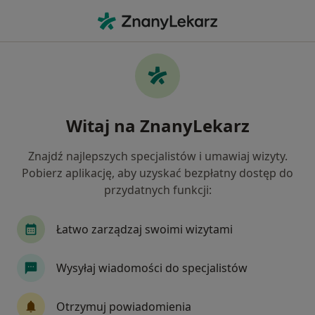
Me
Psychiatra • Białołęka, Warszawa, mazowieckie
Filtry
Ubezpieczenie
Mapa
Psychiatrzy Warszawa Białołęka
Witaj na ZnanyLekarz
Jak działają wyniki wyszukiwania
Znajdź najlepszych specjalistów i umawiaj wizyty.
Pobierz aplikację, aby uzyskać bezpłatny dostęp do
Wybierz swoje ubezpieczenie
przydatnych funkcji:
Medicover
PZU Zdrowie
Signal Iduna
Łatwo zarządzaj swoimi wizytami
Wysyłaj wiadomości do specjalistów
Otrzymuj powiadomienia