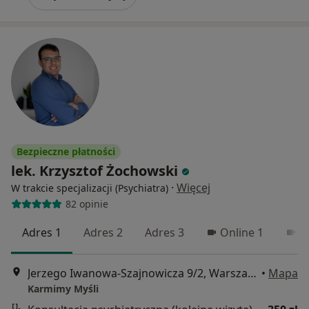
Bezpieczne płatności
lek. Krzysztof Żochowski
·
Więcej
W trakcie specjalizacji (Psychiatra)
82 opinie
Adres 1
Adres 2
Adres 3
Online 1
O
Jerzego Iwanowa-Szajnowicza 9/2, Warszawa
•
Mapa
Karmimy Myśli