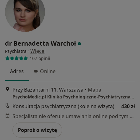
dr Bernadetta Warchoł
·
Więcej
Psychiatra
107 opinii
Adres
Online
Przy Bażantarni 11, Warszawa
•
Mapa
PsychoMedic.pl Klinika Psychologiczno-Psychiatryczna Warszawa ul. Przy Bażantarni 11 (METRO KABATY/wejście od Al.KEN)
Konsultacja psychiatryczna (kolejna wizyta)
430 zł
Specjalista nie oferuje umawiania online pod tym adresem.
Poproś o wizytę