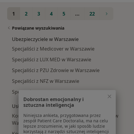
1
2
3
4
5
...
22
Powiązane wyszukiwania
Ubezpieczyciele w Warszawie
Specjaliści z Medicover w Warszawie
Specjaliści z LUX MED w Warszawie
Specjaliści z PZU Zdrowie w Warszawie
Specjaliści z NFZ w Warszawie
Specjaliści z Enel-med w Warszawie
Dobrostan emocjonalny i
sztuczna inteligencja
Usługi w Warszawie
Niniejsza ankieta, przygotowana przez
Konsultacja psychiatryczna (pierwsza wizyta) w
zespół Patient Care Doctoralia, ma na celu
Warszawie
lepsze zrozumienie, w jaki sposób ludzie
korzystają z narzędzi sztucznej inteligencji
Konsultacja psychiatryczna w Warszawie