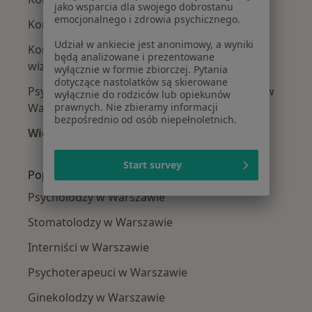
jako wsparcia dla swojego dobrostanu
emocjonalnego i zdrowia psychicznego.
Konsultacja psychologiczna w Warszawie
Udział w ankiecie jest anonimowy, a wyniki
Konsultacja psychiatryczna online (pierwsza
będą analizowane i prezentowane
wizyta) w Warszawie
wyłącznie w formie zbiorczej. Pytania
dotyczące nastolatków są skierowane
Psychiatric consultation in English (first visit) w
wyłącznie do rodziców lub opiekunów
prawnych. Nie zbieramy informacji
Warszawie
bezpośrednio od osób niepełnoletnich.
Więcej (15)
Więcej w kategorii: Usługi w Warszawie
Start survey
Popularne specjalizacje
Psycholodzy w Warszawie
Stomatolodzy w Warszawie
Interniści w Warszawie
Psychoterapeuci w Warszawie
Ginekolodzy w Warszawie