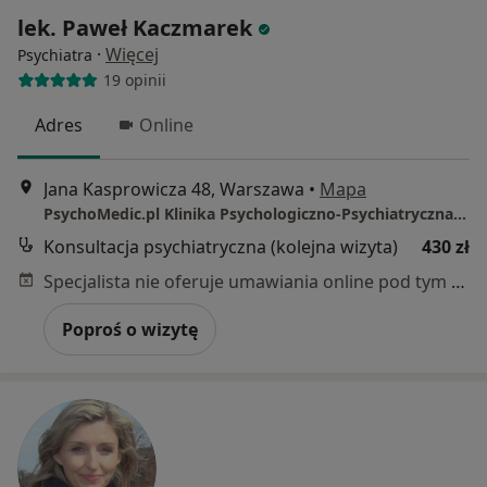
lek. Paweł Kaczmarek
·
Więcej
Psychiatra
19 opinii
Adres
Online
Jana Kasprowicza 48, Warszawa
•
Mapa
PsychoMedic.pl Klinika Psychologiczno-Psychiatryczna Warszawa ul. Jana Kasprowicza 48 (METRO STARE BIELANY)
Konsultacja psychiatryczna (kolejna wizyta)
430 zł
Specjalista nie oferuje umawiania online pod tym adresem.
Poproś o wizytę