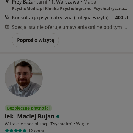
Przy Bażantarni 11, Warszawa
•
Mapa
PsychoMedic.pl Klinika Psychologiczno-Psychiatryczna Warszawa ul. Przy Bażantarni 11 (METRO KABATY/wejście od Al.KEN)
Konsultacja psychiatryczna (kolejna wizyta)
400 zł
Specjalista nie oferuje umawiania online pod tym adresem.
Poproś o wizytę
Bezpieczne płatności
lek. Maciej Bujan
·
Więcej
W trakcie specjalizacji (Psychiatra)
12 opinii