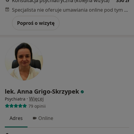
Konsultacja psychiatryczna (kolejna wizyta)
350 zł
Specjalista nie oferuje umawiania online pod tym adresem.
Poproś o wizytę
lek. Anna Grigo-Skrzypek
·
Więcej
Psychiatra
79 opinii
Adres
Online