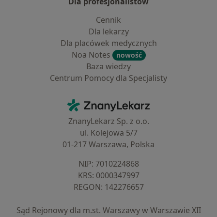
Dla profesjonalistów
Cennik
Dla lekarzy
Dla placówek medycznych
Noa Notes
nowość
Baza wiedzy
Centrum Pomocy dla Specjalisty
Kontakt
ZnanyLekarz - Strona główna
ZnanyLekarz Sp. z o.o.
ul. Kolejowa 5/7
01-217 Warszawa, Polska
NIP: ⁠7010224868
KRS: ⁠0000347997
REGON: ⁠142276657
Sąd Rejonowy dla m.st. Warszawy w Warszawie XII