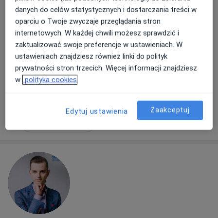
246 opinii
danych do celów statystycznych i dostarczania treści w
oparciu o Twoje zwyczaje przeglądania stron
Adres
Online
internetowych. W każdej chwili możesz sprawdzić i
zaktualizować swoje preferencje w ustawieniach. W
ustawieniach znajdziesz również linki do polityk
Ordynacka 11/1, Warszawa
•
Mapa
prywatności stron trzecich. Więcej informacji znajdziesz
Poradnia Zdrowia Psychicznego METODA
w
polityka cookies
Konsultacja psychiatryczna (kolejna wizyta)
400 zł
Specjalista nie oferuje umawiania online pod tym adresem.
Zaakceptuj
Edytuj ustawienia
Poproś o wizytę