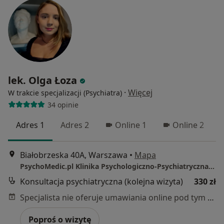
lek. Olga Łoza
·
Więcej
W trakcie specjalizacji (Psychiatra)
34 opinie
Adres 1
Adres 2
Online 1
Online 2
Białobrzeska 40A, Warszawa
•
Mapa
PsychoMedic.pl Klinika Psychologiczno-Psychiatryczna Warszawa ul. Białobrzeska 40A (Ochota, blisko Och Teatr)
Konsultacja psychiatryczna (kolejna wizyta)
330 zł
Specjalista nie oferuje umawiania online pod tym adresem.
Poproś o wizytę