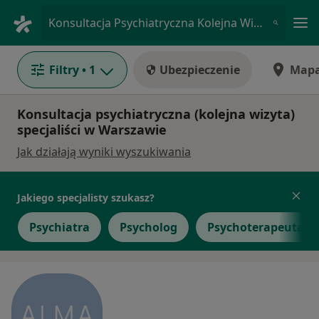
Me
Konsultacja Psychiatryczna Kolejna Wizyta • Warszawa, mazowieckie
Filtry
• 1
Ubezpieczenie
Map
Konsultacja psychiatryczna (kolejna wizyta)
specjaliści w Warszawie
Jak działają wyniki wyszukiwania
Jakiego specjalisty szukasz?
Psychiatra
Psycholog
Psychoterapeuta