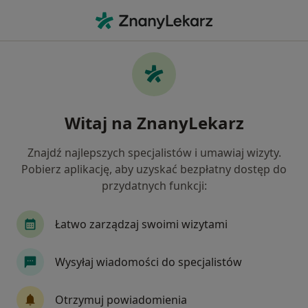
Me
Czego szukasz?
Strona Główna
Choroby
Fobie
Fobie - informacje, specjaliści,
Witaj na ZnanyLekarz
pytania i odpowiedzi
Znajdź najlepszych specjalistów i umawiaj wizyty.
Pobierz aplikację, aby uzyskać bezpłatny dostęp do
przydatnych funkcji:
Informacje
Łatwo zarządzaj swoimi wizytami
Wysyłaj wiadomości do specjalistów
Nie rezygnuj ze zdrowia
Wybierz konsultacje online, aby rozpocząć lub
Otrzymuj powiadomienia