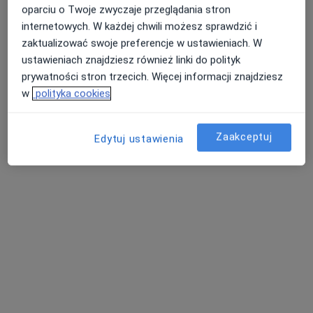
Psycholog, Psychoterapeuta
oparciu o Twoje zwyczaje przeglądania stron
Warszawa
internetowych. W każdej chwili możesz sprawdzić i
zaktualizować swoje preferencje w ustawieniach. W
ustawieniach znajdziesz również linki do polityk
Magdalena Borgul
prywatności stron trzecich. Więcej informacji znajdziesz
Psycholog, Psychoterapeuta
w
polityka cookies
Praszka
Zaakceptuj
Edytuj ustawienia
Jagoda Gajewska
Psycholog, Psychoterapeuta
Toruń
Marek Trochimowicz
Psychiatra, Psychoterapeuta
Warszawa