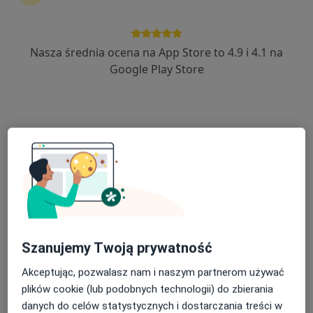
kontynuować leczenie bez wychodzenia z domu. Jeśli
potrzebujesz, możesz również umówić wizytę w
gabinecie.
Nasza średnia ocena na App Store to 4.9 i 4.1 na
Google Play Store
Pokaż specjalistów
Jak to działa?
Eksperci - fobie
Iwona Wietrzyk
Psycholog, Psychoterapeuta
Tarnów
Szanujemy Twoją prywatność
Akceptując, pozwalasz nam i naszym partnerom używać
Monika Błaszczyk
plików cookie (lub podobnych technologii) do zbierania
danych do celów statystycznych i dostarczania treści w