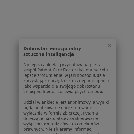
Dla pacjentów
Lekarze
Placówki medyczne
Pytania i odpowiedzi
Usługi i zabiegi
Choroby
Dobrostan emocjonalny i
Pomoc
sztuczna inteligencja
Aplikacje mobilne
Blog dla pacjentów
Niniejsza ankieta, przygotowana przez
zespół Patient Care Doctoralia, ma na celu
Dla profesjonalistów
lepsze zrozumienie, w jaki sposób ludzie
korzystają z narzędzi sztucznej inteligencji
jako wsparcia dla swojego dobrostanu
Cennik
emocjonalnego i zdrowia psychicznego.
Dla lekarzy
Dla placówek medycznych
Udział w ankiecie jest anonimowy, a wyniki
będą analizowane i prezentowane
Noa Notes
nowość
wyłącznie w formie zbiorczej. Pytania
Baza wiedzy
dotyczące nastolatków są skierowane
Centrum Pomocy dla Specjalisty
wyłącznie do rodziców lub opiekunów
prawnych. Nie zbieramy informacji