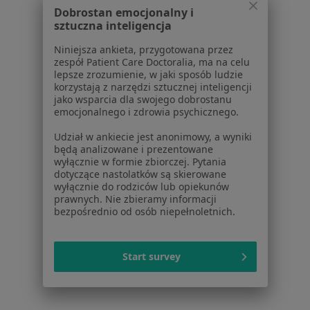
Dobrostan emocjonalny i
Poproś o wizytę
sztuczna inteligencja
Niniejsza ankieta, przygotowana przez
zespół Patient Care Doctoralia, ma na celu
1
2
lepsze zrozumienie, w jaki sposób ludzie
korzystają z narzędzi sztucznej inteligencji
jako wsparcia dla swojego dobrostanu
Powiązane wyszukiwania
emocjonalnego i zdrowia psychicznego.
Inne dzielnice w Warszawie
Udział w ankiecie jest anonimowy, a wyniki
będą analizowane i prezentowane
Psychiatrzy Śródmieście
wyłącznie w formie zbiorczej. Pytania
dotyczące nastolatków są skierowane
Psychiatrzy Mokotów
wyłącznie do rodziców lub opiekunów
prawnych. Nie zbieramy informacji
Psychiatrzy Wola
bezpośrednio od osób niepełnoletnich.
Psychiatrzy Ursynów
Psychiatrzy Praga-Południe
Start survey
Więcej (13)
Więcej w kategorii: Inne dzielnice w Warszawi