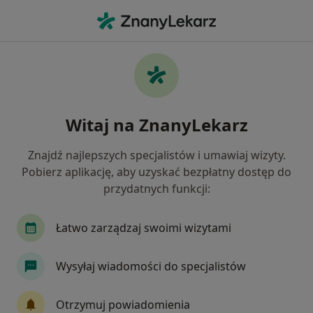
Me
Psychiatra • Bielany, Warszawa, mazowieckie
Filtry
Ubezpieczenie
Mapa
Psychiatrzy Warszawa Bielany
Witaj na ZnanyLekarz
Jak działają wyniki wyszukiwania
Znajdź najlepszych specjalistów i umawiaj wizyty.
Pobierz aplikację, aby uzyskać bezpłatny dostęp do
Wybierz swoje ubezpieczenie
przydatnych funkcji:
Allianz
Compensa
INTER Polska
Medi
Łatwo zarządzaj swoimi wizytami
Wysyłaj wiadomości do specjalistów
Otrzymuj powiadomienia