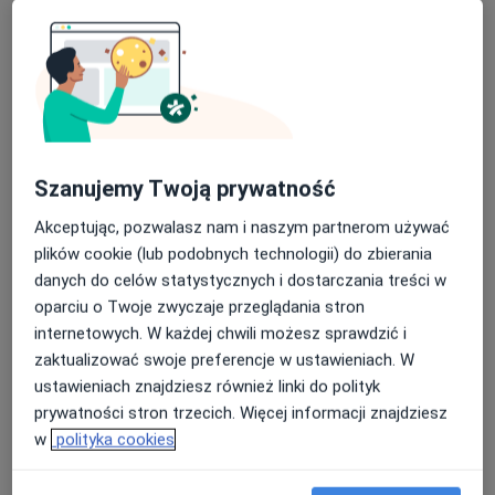
Szanujemy Twoją prywatność
lek. Agnieszka Mioduchowska
Akceptując, pozwalasz nam i naszym partnerom używać
·
Więcej
Psychiatra
plików cookie (lub podobnych technologii) do zbierania
33 opinie
danych do celów statystycznych i dostarczania treści w
oparciu o Twoje zwyczaje przeglądania stron
Adres
Online 1
Online 2
internetowych. W każdej chwili możesz sprawdzić i
zaktualizować swoje preferencje w ustawieniach. W
Zgrupowania AK "Kampinos" 15, Warszawa
•
Mapa
ustawieniach znajdziesz również linki do polityk
Centrum Medyczne enel-med – Oddział Galeria Młociny
prywatności stron trzecich. Więcej informacji znajdziesz
Konsultacja psychiatryczna
406 zł
w
polityka cookies
Specjalista nie oferuje umawiania online pod tym adresem.