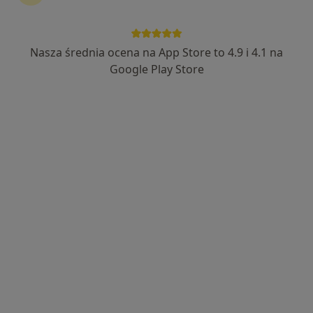
Nasza średnia ocena na App Store to 4.9 i 4.1 na
lek. Marta Danielska
Google Play Store
·
Więcej
Psychiatra
103 opinie
Adres
Online
Jana Kasprowicza 48, Warszawa
•
Mapa
PsychoMedic.pl Klinika Psychologiczno-Psychiatryczna Warszawa ul. Jana Kasprowicza 48 (METRO STARE BIELANY)
Konsultacja psychiatryczna (kolejna wizyta)
350 zł
Specjalista nie oferuje umawiania online pod tym adresem.
Poproś o wizytę