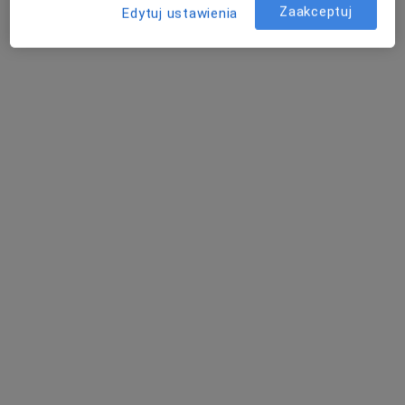
Zaakceptuj
Edytuj ustawienia
Poproś o wizytę
lek. Katarzyna Wyczółkowska
·
Więcej
Psychiatra
115 opinii
Adres
Online
Jana Kasprowicza 48, Warszawa
•
Mapa
PsychoMedic.pl Klinika Psychologiczno-Psychiatryczna Warszawa ul. Jana Kasprowicza 48 (METRO STARE BIELANY)