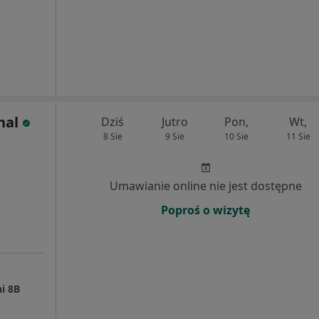
nal
Dziś
Jutro
Pon,
Wt,
8 Sie
9 Sie
10 Sie
11 Sie
Umawianie online nie jest dostępne
Poproś o wizytę
i 8B