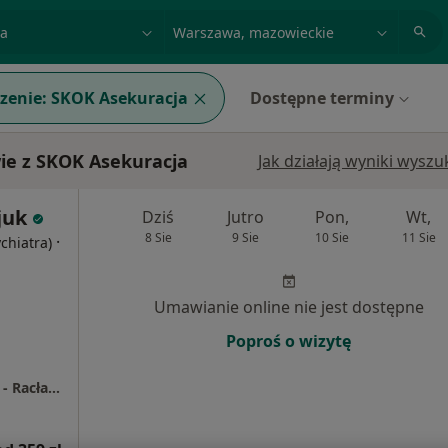
acja, badanie lub nazwisko
miasto lub dzielnica
zenie:
SKOK Asekuracja
Dostępne terminy
ie z SKOK Asekuracja
Jak działają wyniki wysz
juk
Dziś
Jutro
Pon,
Wt,
8 Sie
9 Sie
10 Sie
11 Sie
·
ychiatra)
Umawianie online nie jest dostępne
Poproś o wizytę
Centrum Zdrowia Psychicznego MindHealth - Racławicka 27