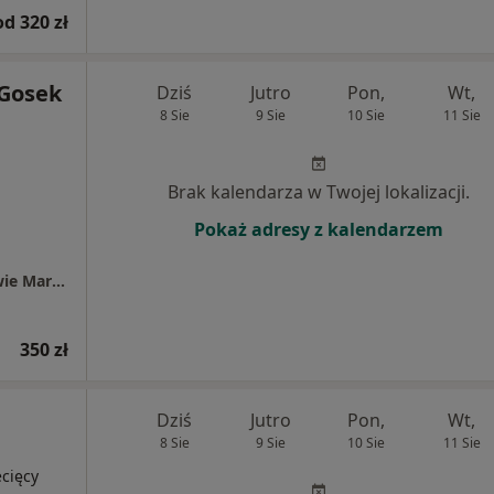
od 320 zł
 Gosek
Dziś
Jutro
Pon,
Wt,
8 Sie
9 Sie
10 Sie
11 Sie
Brak kalendarza w Twojej lokalizacji.
Pokaż adresy z kalendarzem
Centrum Medyczne PZU Zdrowie w Warszawie Marynarska
350 zł
Dziś
Jutro
Pon,
Wt,
8 Sie
9 Sie
10 Sie
11 Sie
ecięcy