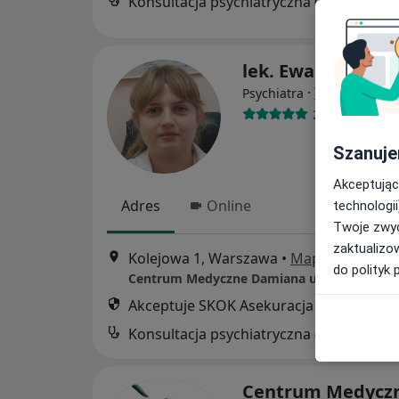
Konsultacja psychiatryczna (kolejna wizyta)
lek. Ewa Bęgier
·
Więcej
Psychiatra
290 opinii
Szanuje
Akceptując
Adres
Online
technologii
Twoje zwyc
zaktualizo
Kolejowa 1, Warszawa
•
Mapa
do polityk 
Centrum Medyczne Damiana ul. Kolejowa 1
Akceptuje SKOK Asekuracja
Konsultacja psychiatryczna (kolejna wizyta)
Centrum Medycz