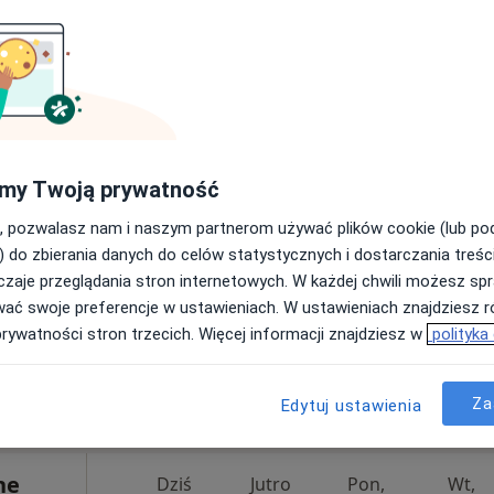
od 359 zł
Dziś
Jutro
Pon,
Wt,
8 Sie
9 Sie
10 Sie
11 Sie
Brak kalendarza w Twojej lokalizacji.
my Twoją prywatność
Pokaż adresy z kalendarzem
, pozwalasz nam i naszym partnerom używać plików cookie (lub p
) do zbierania danych do celów statystycznych i dostarczania treśc
zaje przeglądania stron internetowych. W każdej chwili możesz spr
wać swoje preferencje w ustawieniach. W ustawieniach znajdziesz ró
prywatności stron trzecich. Więcej informacji znajdziesz w
polityka
Za
Edytuj ustawienia
od 320 zł
ne
Dziś
Jutro
Pon,
Wt,