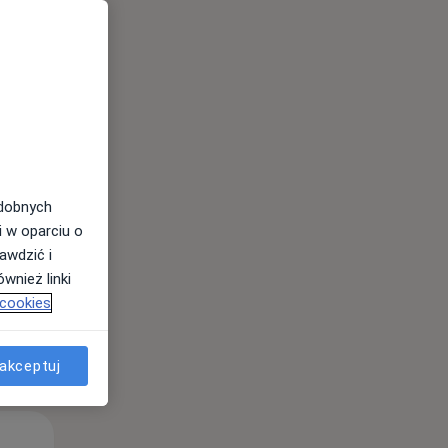
Śr,
Czw,
Pt,
12 Sie
13 Sie
14 Sie
odobnych
i w oparciu o
awdzić i
wnież linki
 cookies
akceptuj
Śr,
Czw,
Pt,