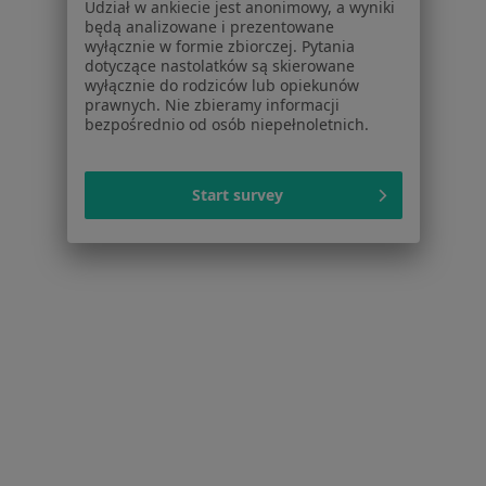
Zaburzenia osobowości w Grodzisku
Udział w ankiecie jest anonimowy, a wyniki
będą analizowane i prezentowane
Mazowieckim
wyłącznie w formie zbiorczej. Pytania
dotyczące nastolatków są skierowane
Więcej (14)
wyłącznie do rodziców lub opiekunów
Więcej w kategorii: W pobliżu Warszawy
prawnych. Nie zbieramy informacji
bezpośrednio od osób niepełnoletnich.
Schorzenia w Warszawie
Depresja w Warszawie
Start survey
Zaburzenia lękowe w Warszawie
Kryzys emocjonalny w Warszawie
Zaburzenia nastroju w Warszawie
Lęki w Warszawie
Więcej (15)
Więcej w kategorii: Schorzenia w Warszawie
Strona Główna
Choroby
Zaburzenia Osobowości
Zmień mi