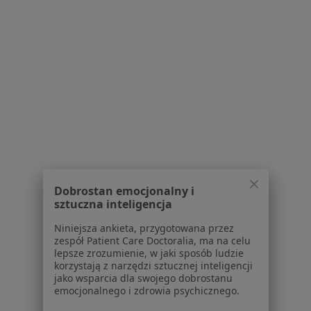
Ośrodek Psychoterapii Świadomość i Rozwój
Konsultacja psychologiczna
250 zł
Specjalista nie oferuje umawiania online pod tym adresem.
Poproś o wizytę
1
2
3
4
5
...
117
Powiązane wyszukiwania
Dobrostan emocjonalny i
W pobliżu Warszawy
sztuczna inteligencja
Zaburzenia osobowości w Piasecznie
Niniejsza ankieta, przygotowana przez
Zaburzenia osobowości w Legionowie
zespół Patient Care Doctoralia, ma na celu
lepsze zrozumienie, w jaki sposób ludzie
Zaburzenia osobowości w Pruszkowie
korzystają z narzędzi sztucznej inteligencji
jako wsparcia dla swojego dobrostanu
Zaburzenia osobowości w Otwocku
emocjonalnego i zdrowia psychicznego.