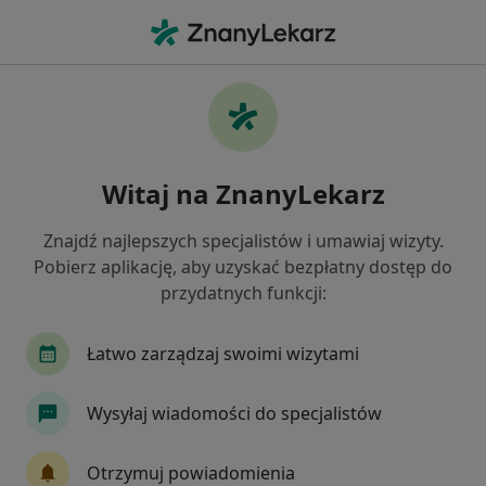
Me
Zaburzenia Osobowości • Warszawa, mazowieckie
Filtry
• 1
Ubezpieczenie
Map
Zaburzenia osobowości specjaliści w
Witaj na ZnanyLekarz
Warszawie
Jak działają wyniki wyszukiwania
Znajdź najlepszych specjalistów i umawiaj wizyty.
Pobierz aplikację, aby uzyskać bezpłatny dostęp do
przydatnych funkcji:
Jakiego specjalisty szukasz?
Psycholog
Psychoterapeuta
Psychiatra
Łatwo zarządzaj swoimi wizytami
Wysyłaj wiadomości do specjalistów
Otrzymuj powiadomienia