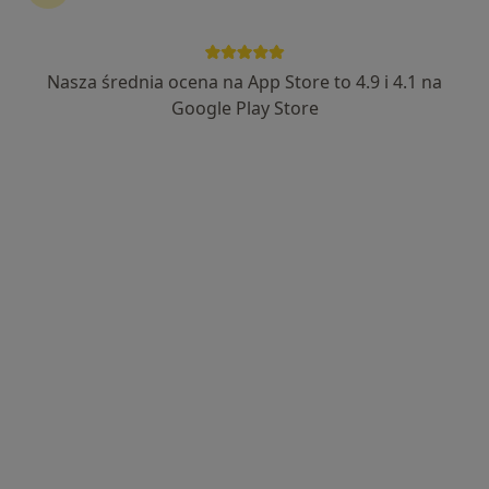
Nasza średnia ocena na App Store to 4.9 i 4.1 na
Google Play Store
Bezpieczne płatności
mgr Aleksandra Bakalarska
·
Więcej
Psycholog, Psychoterapeuta
17 opinii
Adres 1
Adres 2
Adres 3
Online
Kredytowa 6 lokal 27, Warszawa
•
Mapa
Ośrodek Psychoterapii Świadomość i Rozwój
Konsultacja psychologiczna
250 zł
Specjalista nie oferuje umawiania online pod tym adresem.
Poproś o wizytę