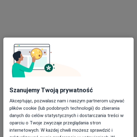
Konsultacja psychoterapeutyczna
250 zł
Specjalista nie oferuje umawiania online pod tym adresem.
Poproś o wizytę
Szanujemy Twoją prywatność
Akceptując, pozwalasz nam i naszym partnerom używać
Bezpieczne płatności
plików cookie (lub podobnych technologii) do zbierania
mgr Justyna Rokicka
danych do celów statystycznych i dostarczania treści w
·
Więcej
Psycholog, Psychoterapeuta certyfikowany
oparciu o Twoje zwyczaje przeglądania stron
12 opinii
internetowych. W każdej chwili możesz sprawdzić i