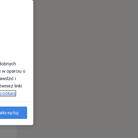
odobnych
i w oparciu o
awdzić i
wnież linki
 cookies
Czw,
Pt,
Sob,
13 Sie
14 Sie
15 Sie
akceptuj