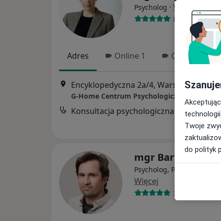
·
Więcej
Psycholog
8 opinii
Adres
Online 1
Online 2
Szanuje
Encyklopedyczna 2a/4, Warszawa
•
Map
G-Home Centrum Psychologiczno-Medyczne
Akceptując
Konsultacja psychologiczna online
technologii
Twoje zwyc
zaktualizo
do polityk 
mgr Bartosz Mitk
Psycholog, Psychoterapeu
Więcej
30 opinii