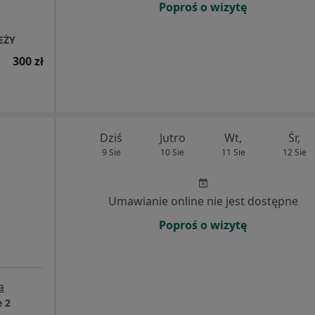
Poproś o wizytę
EŻY
300 zł
Dziś
Jutro
Wt,
Śr,
9 Sie
10 Sie
11 Sie
12 Sie
Umawianie online nie jest dostępne
Poproś o wizytę
a
 2