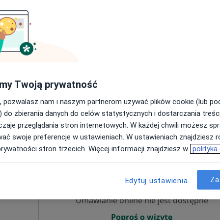
Umawianie online nie jest dostępne
Poproś o wizytę
my Twoją prywatność
a
 2
, pozwalasz nam i naszym partnerom używać plików cookie (lub p
220 zł
) do zbierania danych do celów statystycznych i dostarczania treśc
zaje przeglądania stron internetowych. W każdej chwili możesz spr
wać swoje preferencje w ustawieniach. W ustawieniach znajdziesz ró
prywatności stron trzecich. Więcej informacji znajdziesz w
polityka
a
Dziś
Jutro
Wt,
Śr,
9 Sie
10 Sie
11 Sie
12 Sie
·
ta
Za
Edytuj ustawienia
Umawianie online nie jest dostępne
Poproś o wizytę