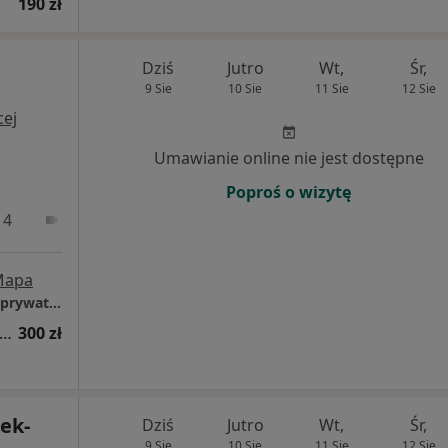
190 zł
Dziś
Jutro
Wt,
Śr,
9 Sie
10 Sie
11 Sie
12 Sie
cej
Umawianie online nie jest dostępne
Poproś o wizytę
 4
Online
Mapa
BLISKO UCZUĆ - Ośrodek Wsparcia Rodziny prywatny
sultacja psychologiczna (pierwsza wizyta)
300 zł
ek-
Dziś
Jutro
Wt,
Śr,
9 Sie
10 Sie
11 Sie
12 Sie