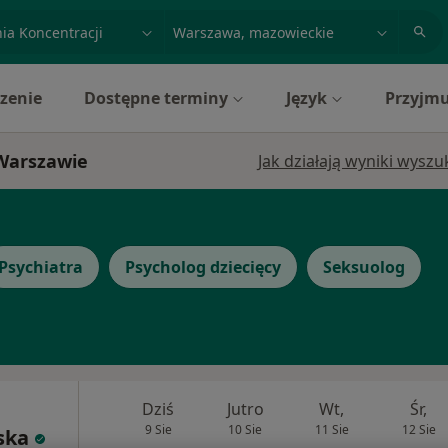
acja, badanie lub nazwisko
miasto lub dzielnica
zenie
Dostępne terminy
Język
Przyjmu
 Warszawie
Jak działają wyniki wysz
Psychiatra
Psycholog dziecięcy
Seksuolog
Dziś
Jutro
Wt,
Śr,
9 Sie
10 Sie
11 Sie
12 Sie
ska