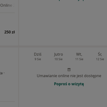
Online 2
250 zł
Dziś
Jutro
Wt,
Śr,
9 Sie
10 Sie
11 Sie
12 Sie
·
ta
Umawianie online nie jest dostępne
Poproś o wizytę