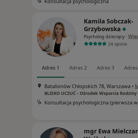
Konsultacja psychologiczna
Kamila Sobczak-
Grzybowska
·
Wię
Psycholog dziecięcy
24 opinie
Adres 1
Adres 2
Adres 3
Adres
Batalionów Chłopskich 78, Warszawa
•
Kon
mgr Ewa Mielczar