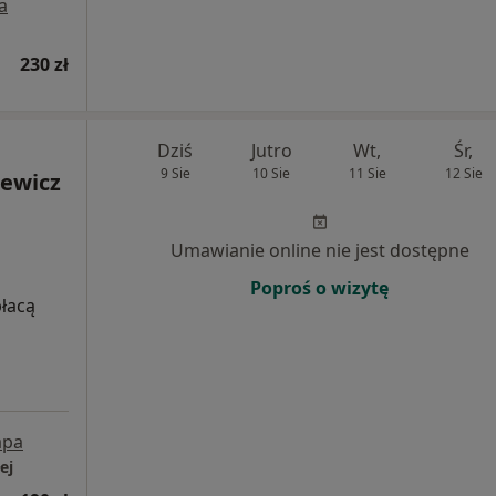
a
230 zł
Dziś
Jutro
Wt,
Śr,
9 Sie
10 Sie
11 Sie
12 Sie
ewicz
Umawianie online nie jest dostępne
Poproś o wizytę
płacą
pa
ej