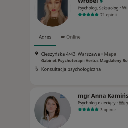
Wróbel
·
Wi
Psycholog, Seksuolog
71 opinii
Adres
Online
Cieszyńska 4/43, Warszawa
•
Mapa
Gabinet Psychoterapii Vertus Magdaleny R
Konsultacja psychologiczna
mgr Anna Kamiń
·
Wię
Psycholog dziecięcy
3 opinie