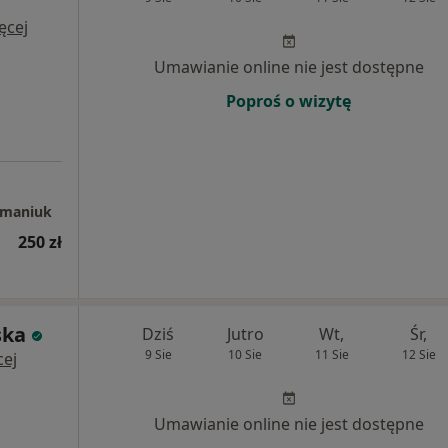
ęcej
Umawianie online nie jest dostępne
Poproś o wizytę
omaniuk
250 zł
ska
Dziś
Jutro
Wt,
Śr,
9 Sie
10 Sie
11 Sie
12 Sie
cej
Umawianie online nie jest dostępne