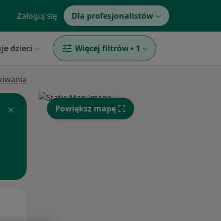
Zaloguj się
Dla profesjonalistów
je dzieci
Więcej filtrów
•
1
ukiwania
Powiększ mapę
Czw,
Pt,
Sob,
13 Sie
14 Sie
15 Sie