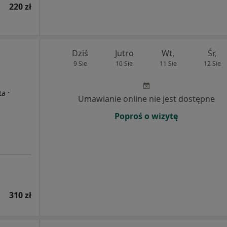
220 zł
Dziś
Jutro
Wt,
Śr,
9 Sie
10 Sie
11 Sie
12 Sie
·
ta
Umawianie online nie jest dostępne
Poproś o wizytę
310 zł