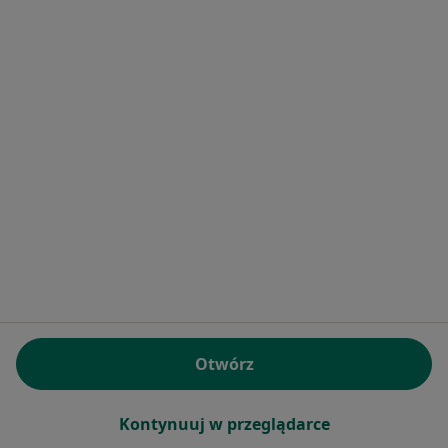
Psychiatrzy Praga-Południe
Więcej (13)
Więcej w kategorii: Inne dzielnice w Warszawi
Strona Główna
Psychiatra
Warszawa
Zmień miasto
Zmień miasto
Praga-Północ
Zmień miasto
Serwis
Regulamin
Polityka prywatności pacjentów
Polityka prywatności profesjonalistów
Otwórz
Polityka prywatności dla profesjonalistów, których
dane pozyskaliśmy samodzielnie
Polityka cookies
Kontynuuj w przeglądarce
Jak działają wyniki wyszukiwania