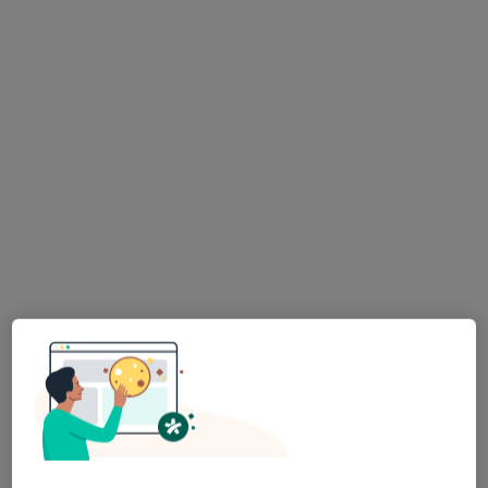
Poproś o wizytę
PSYCHOKLINIKA Poradnie Zdrowia
Psychicznego (EDUCATIO)
·
Więcej
Psychiatria, Psychologia, Psychoterapia
359 opinii
Żyzna 4, Warszawa
•
Mapa
Konsultacja psychiatryczna
360 zł
Pokaż więcej usług