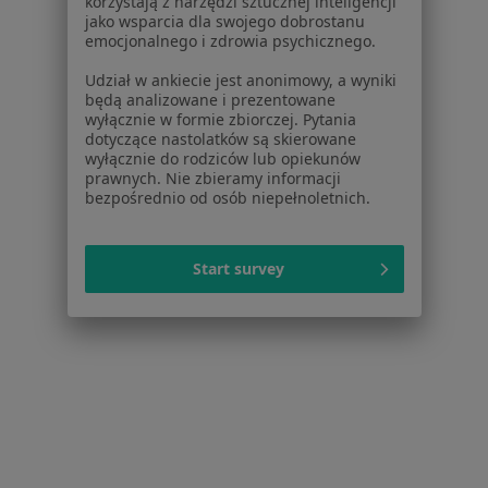
korzystają z narzędzi sztucznej inteligencji
jako wsparcia dla swojego dobrostanu
emocjonalnego i zdrowia psychicznego.
Udział w ankiecie jest anonimowy, a wyniki
będą analizowane i prezentowane
lek. Paweł Wierzbicki
wyłącznie w formie zbiorczej. Pytania
·
Więcej
Psychiatra
dotyczące nastolatków są skierowane
wyłącznie do rodziców lub opiekunów
170 opinii
prawnych. Nie zbieramy informacji
bezpośrednio od osób niepełnoletnich.
Adres
Online 1
Online 2
Wileńska 47, Warszawa
•
Mapa
Start survey
PsychoMedic.pl Klinika Psychologiczno-Psychiatryczna Warszawa ul. Wileńska 47 (METRO DWORZEC WILEŃSKI)
Konsultacja psychiatryczna (kolejna wizyta)
450 zł
Specjalista nie oferuje umawiania online pod tym adresem.
Poproś o wizytę