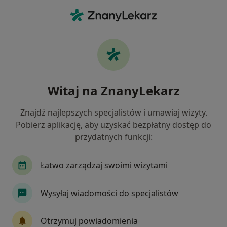
Me
Psychiatra • Praga-Północ, Warszawa, mazowieckie
Filtry
Ubezpieczenie
Mapa
Psychiatrzy Warszawa Praga-Północ
Witaj na ZnanyLekarz
Jak działają wyniki wyszukiwania
Znajdź najlepszych specjalistów i umawiaj wizyty.
Pobierz aplikację, aby uzyskać bezpłatny dostęp do
Wybierz swoje ubezpieczenie
przydatnych funkcji:
Allianz
Compensa
INTER Polska
Łatwo zarządzaj swoimi wizytami
Medicover
Signal Iduna
Wysyłaj wiadomości do specjalistów
Zobacz więcej
Otrzymuj powiadomienia