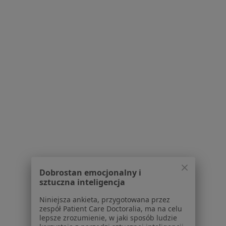
dr Małgorzata Żak
·
Więcej
Psychiatra
72 opinie
Adres
Online 1
Online 2
Online 3
Wileńska 47, Warszawa
•
Mapa
PsychoMedic.pl Klinika Psychologiczno-Psychiatryczna Warszawa ul. Wileńska 47 (METRO DWORZEC WILEŃSKI)
Konsultacja psychiatryczna (kolejna wizyta)
400 zł
Specjalista nie oferuje umawiania online pod tym adresem.
Poproś o wizytę
Dobrostan emocjonalny i
sztuczna inteligencja
Niniejsza ankieta, przygotowana przez
zespół Patient Care Doctoralia, ma na celu
lepsze zrozumienie, w jaki sposób ludzie