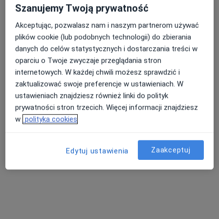
Szanujemy Twoją prywatność
Akceptując, pozwalasz nam i naszym partnerom używać
lek. Benita
dr hab. n. med.
lek. Kamila
plików cookie (lub podobnych technologii) do zbierania
Włodarczyk
Dominika Berent
Kowalewska
danych do celów statystycznych i dostarczania treści w
psychiatra
psychiatra
psychiatra
oparciu o Twoje zwyczaje przeglądania stron
Brak dostępnych specjalistów z wolnymi terminami w tym centrum medycznym.
internetowych. W każdej chwili możesz sprawdzić i
zaktualizować swoje preferencje w ustawieniach. W
Pokaż profil
ustawieniach znajdziesz również linki do polityk
prywatności stron trzecich. Więcej informacji znajdziesz
w
polityka cookies
Zaakceptuj
Edytuj ustawienia
Bezpieczne płatności
lek. Marta Budziszewska