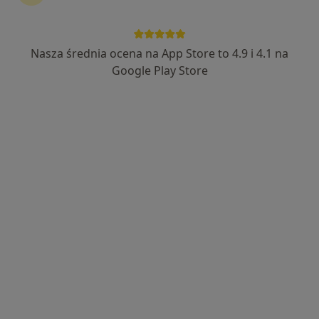
Nasza średnia ocena na App Store to 4.9 i 4.1 na
Google Play Store
Wyróżniony
lek. Kamila Kowalewska
·
Więcej
W trakcie specjalizacji (Psychiatra)
6 opinii
Żyzna 4, Warszawa
•
Mapa
PSYCHOKLINIKA Poradnie Zdrowia Psychicznego (EDUCATIO)
Konsultacja psychiatryczna
360 zł
Specjalista nie oferuje umawiania online pod tym adresem.
Poproś o wizytę