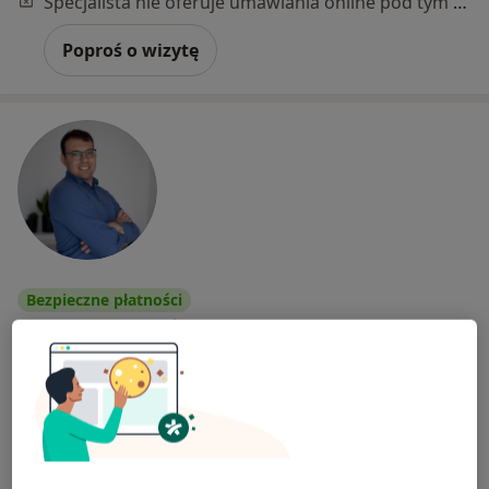
Specjalista nie oferuje umawiania online pod tym adresem.
Poproś o wizytę
Bezpieczne płatności
lek. Krzysztof Żochowski
·
Więcej
W trakcie specjalizacji (Psychiatra)
82 opinie
Adres
Online 1
Online 2