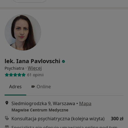
lek. Iana Pavlovschi
·
Więcej
Psychiatra
61 opinii
Adres
Online
Siedmiogrodzka 9, Warszawa
•
Mapa
Magwise Centrum Medyczne
Konsultacja psychiatryczna (kolejna wizyta)
300 zł
Specjalista nie oferuje umawiania online pod tym adresem.