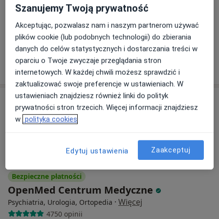
Jana Kazimierza 57a, Warszawa
•
Mapa
Szanujemy Twoją prywatność
Mami Clinic
Akceptując, pozwalasz nam i naszym partnerom używać
Konsultacja psychiatryczna
od 350 zł
plików cookie (lub podobnych technologii) do zbierania
Specjalista nie oferuje umawiania online pod tym adresem.
danych do celów statystycznych i dostarczania treści w
oparciu o Twoje zwyczaje przeglądania stron
Poproś o wizytę
internetowych. W każdej chwili możesz sprawdzić i
zaktualizować swoje preferencje w ustawieniach. W
ustawieniach znajdziesz również linki do polityk
prywatności stron trzecich. Więcej informacji znajdziesz
w
polityka cookies
Zaakceptuj
Edytuj ustawienia
Bezpieczne płatności
OpenMed Centrum Medyczne
·
Więcej
Psychiatria, Urologia, Ortopedia
4750 opinii