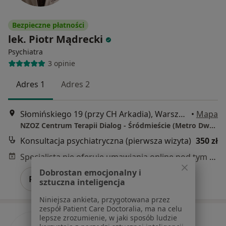
Bezpieczne płatności
lek. Piotr Mądrecki
Psychiatra
3 opinie
Adres 1
Adres 2
Słomińskiego 19 (przy CH Arkadia), Warszawa
•
Mapa
NZOZ Centrum Terapii Dialog - Śródmieście (Metro Dworzec Gdański)
Konsultacja psychiatryczna (pierwsza wizyta)
350 zł
Specjalista nie oferuje umawiania online pod tym adresem.
Dobrostan emocjonalny i
Poproś o wizytę
sztuczna inteligencja
Niniejsza ankieta, przygotowana przez
zespół Patient Care Doctoralia, ma na celu
lepsze zrozumienie, w jaki sposób ludzie