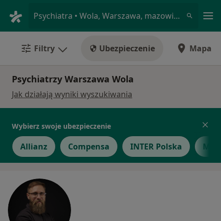
Me
Psychiatra • Wola, Warszawa, mazowieckie
Filtry
Ubezpieczenie
Mapa
Psychiatrzy Warszawa Wola
Jak działają wyniki wyszukiwania
Wybierz swoje ubezpieczenie
Allianz
Compensa
INTER Polska
Medi