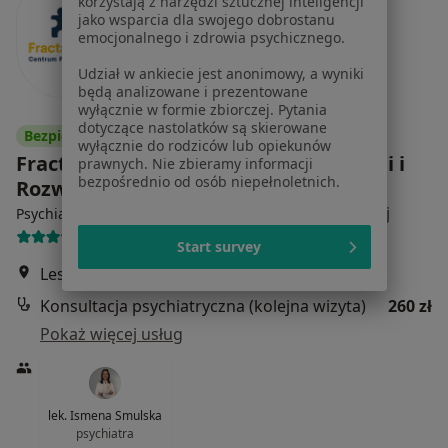
korzystają z narzędzi sztucznej inteligencji
jako wsparcia dla swojego dobrostanu
emocjonalnego i zdrowia psychicznego.
Udział w ankiecie jest anonimowy, a wyniki
będą analizowane i prezentowane
wyłącznie w formie zbiorczej. Pytania
dotyczące nastolatków są skierowane
Bezpieczne płatności
wyłącznie do rodziców lub opiekunów
Fractal Concept - Centrum Psychologii i
prawnych. Nie zbieramy informacji
bezpośrednio od osób niepełnoletnich.
Rozwoju
·
Więcej
Psychiatria, Psychologia, Psychologia dziecięca
73 opinie
Start survey
Leszno 12, Warszawa
•
Mapa
Konsultacja psychiatryczna (kolejna wizyta)
260 zł
Pokaż więcej usług
lek. Ismena Smulska
psychiatra