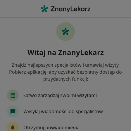
Me
Nerwica • Warszawa, mazowieckie
Filtry
• 1
Ubezpieczenie
Map
Nerwica specjaliści w Warszawie
Witaj na ZnanyLekarz
Jak działają wyniki wyszukiwania
Znajdź najlepszych specjalistów i umawiaj wizyty.
Pobierz aplikację, aby uzyskać bezpłatny dostęp do
Jakiego specjalisty szukasz?
przydatnych funkcji:
Psycholog
Psychoterapeuta
Łatwo zarządzaj swoimi wizytami
Psychiatra
Seksuolog
Wysyłaj wiadomości do specjalistów
Psycholog dziecięcy
Zobacz więcej
Otrzymuj powiadomienia