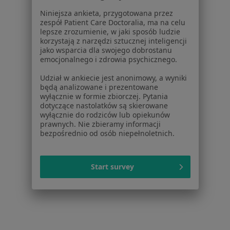
Niniejsza ankieta, przygotowana przez
1
2
3
4
5
...
112
zespół Patient Care Doctoralia, ma na celu
lepsze zrozumienie, w jaki sposób ludzie
korzystają z narzędzi sztucznej inteligencji
Powiązane wyszukiwania
jako wsparcia dla swojego dobrostanu
emocjonalnego i zdrowia psychicznego.
W pobliżu Warszawy
Udział w ankiecie jest anonimowy, a wyniki
Nerwica w Piasecznie
będą analizowane i prezentowane
wyłącznie w formie zbiorczej. Pytania
Nerwica w Legionowie
dotyczące nastolatków są skierowane
wyłącznie do rodziców lub opiekunów
Nerwica w Otwocku
prawnych. Nie zbieramy informacji
bezpośrednio od osób niepełnoletnich.
Nerwica w Nowym Dworze Mazowieckim
Nerwica w Pruszkowie
Start survey
Więcej (14)
Więcej w kategorii: W pobliżu Warszawy
Schorzenia w Warszawie
Nadciśnienie tętnicze w Warszawie