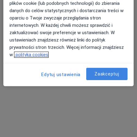
plików cookie (lub podobnych technologii) do zbierania
·
Więcej
Psycholog
danych do celów statystycznych i dostarczania treści w
5 opinii
oparciu o Twoje zwyczaje przeglądania stron
Adres
Online
internetowych. W każdej chwili możesz sprawdzić i
zaktualizować swoje preferencje w ustawieniach. W
ustawieniach znajdziesz również linki do polityk
Xawerego Dunikowskiego 10/U1b, Warszawa
•
Mapa
prywatności stron trzecich. Więcej informacji znajdziesz
Psychonerw
w
polityka cookies
Konsultacja psychologiczna
250 zł
Specjalista nie oferuje umawiania online pod tym adresem.
Zaakceptuj
Edytuj ustawienia
Poproś o wizytę