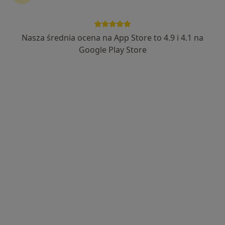
Nasza średnia ocena na App Store to 4.9 i 4.1 na
Google Play Store
Nowy profil na ZnanyLekarz
Bezpieczne płatności
mgr Magdalena Parys
·
Więcej
Psycholog
14 opinii
Adres
Online
Piotra Wysockiego 4, Warszawa
•
Mapa
Fundacja Wsparcia Społecznego "Twoja Przyszłość”
Konsultacja psychologiczna
200 zł
Specjalista nie oferuje umawiania online pod tym adresem.