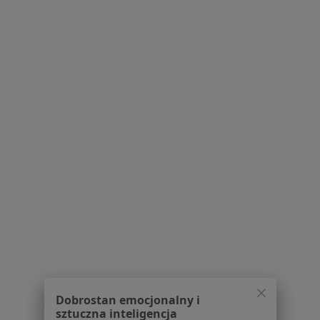
Bezpieczne płatności
mgr Justyna Janik Kot
·
Więcej
Psycholog, Psychoterapeuta
13 opinii
Adres
Online
Okrężna 19/4, Warszawa
•
Mapa
Centrum Terapii Mind-Harmony
Konsultacja psychologiczna (pierwsza wizyta)
230 zł
Specjalista nie oferuje umawiania online pod tym adresem.
Poproś o wizytę
Dobrostan emocjonalny i
sztuczna inteligencja