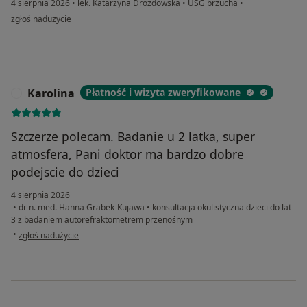
4 sierpnia 2026
•
lek. Katarzyna Drozdowska
•
USG brzucha
•
w opinii użytkownika Ewa
zgłoś nadużycie
Karolina
Płatność i wizyta zweryfikowane
K
Szczerze polecam. Badanie u 2 latka, super
atmosfera, Pani doktor ma bardzo dobre
podejscie do dzieci
4 sierpnia 2026
•
dr n. med. Hanna Grabek-Kujawa
•
konsultacja okulistyczna dzieci do lat
3 z badaniem autorefraktometrem przenośnym
w opinii użytkownika Karolina
•
zgłoś nadużycie