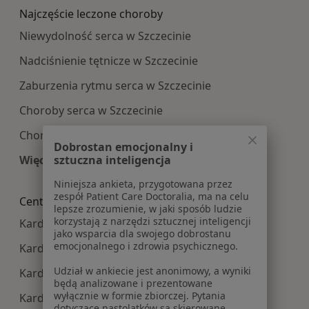
Najczęście leczone choroby
Niewydolność serca w Szczecinie
Nadciśnienie tętnicze w Szczecinie
Zaburzenia rytmu serca w Szczecinie
Choroby serca w Szczecinie
Choroba niedokrwienna serca w Szczecinie
Dobrostan emocjonalny i
Więcej (15)
sztuczna inteligencja
Więcej w kategorii: Najczęście leczone choroby
Niniejsza ankieta, przygotowana przez
zespół Patient Care Doctoralia, ma na celu
Centra medyczne Kardiologia w pobliżu
lepsze zrozumienie, w jaki sposób ludzie
korzystają z narzędzi sztucznej inteligencji
Kardiologia centra medyczne w Stargardzie
jako wsparcia dla swojego dobrostanu
emocjonalnego i zdrowia psychicznego.
Kardiologia centra medyczne w Gryfinie
Udział w ankiecie jest anonimowy, a wyniki
Kardiologia centra medyczne w Goleniowie
będą analizowane i prezentowane
wyłącznie w formie zbiorczej. Pytania
Kardiologia centra medyczne w Policach
dotyczące nastolatków są skierowane