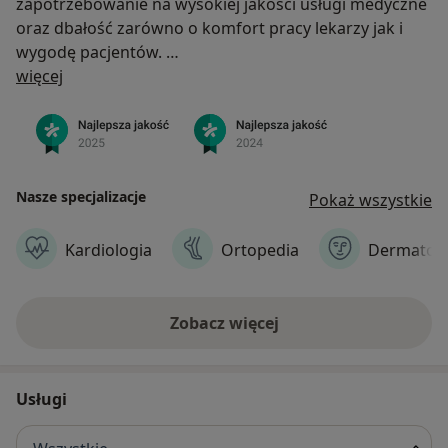
zapotrzebowanie na wysokiej jakości usługi medyczne
oraz dbałość zarówno o komfort pracy lekarzy jak i
wygodę pacjentów.
O nas
więcej
Kadrę Przychodni Balticmed tworzą interniści,
pediatrzy i lekarze rodzinni, posiadający bogate
doświadczenie w zawodzie oraz nieustannie
podnoszący swoje kwalifikacje. W Centrum
Medycznym Balticmed Kaszubska przyjmuje niemal 30.
Nasze specjalizacje
Pokaż wszystkie
specjalistów różnych specjalizacji.
Kardiologia
Ortopedia
Dermatolo
Na Pacjentów czekają komfortowe wnętrza,
najnowsze urządzenia i doświadczony personel.
Zobacz więcej
Usługi