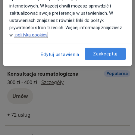
internetowych. W każdej chwili możesz sprawdzić i
Umów
zaktualizować swoje preferencje w ustawieniach. W
ustawieniach znajdziesz również linki do polityk
prywatności stron trzecich. Więcej informacji znajdziesz
Konsultacja neurologiczna
Popularna
w
polityka cookies
Konsultacja neurologiczna
300 zł
Szczegóły
Umów
Zaakceptuj
Edytuj ustawienia
Konsultacja reumatologiczna
Popularna
konsultacja reumatologiczna
300 zł - 400 zł
Szczegóły
Umów
+ 72 usługi