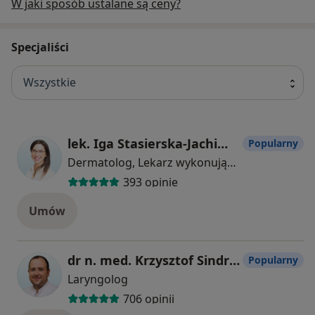
W jaki sposób ustalane są ceny?
Specjaliści
Wszystkie
lek. Iga Stasierska-Jachimowicz
Popularny
Dermatolog, Lekarz wykonujący zabiegi medycyny estetycznej
393 opinie
Umów
dr n. med. Krzysztof Sindrewicz
Popularny
Laryngolog
706 opinii