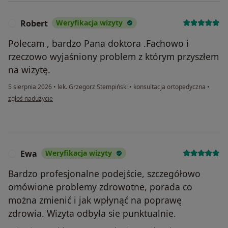
Robert
Weryfikacja wizyty
R
Polecam , bardzo Pana doktora .Fachowo i
rzeczowo wyjaśniony problem z którym przyszłem
na wizytę.
5 sierpnia 2026
•
lek. Grzegorz Stempiński
•
konsultacja ortopedyczna
•
w opinii użytkownika Robert
zgłoś nadużycie
Ewa
Weryfikacja wizyty
E
Bardzo profesjonalne podejście, szczegółowo
omówione problemy zdrowotne, porada co
można zmienić i jak wpłynąć na poprawę
zdrowia. Wizyta odbyła sie punktualnie.