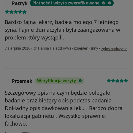
Patryk
Płatność i wizyta zweryfikowane
P
Bardzo fajna lekarz, badała mojego 7 letniego
syna. Fajnie tłumaczyła i była zaangażowana w
problem który wystąpił .
w opinii użytkownik
7 sierpnia 2026
•
dr Hanna Haleczko-Weksznejder
•
Inny
•
zgłoś nadużycie
Przemek
Weryfikacja wizyty
P
Szczegółowy opis na czym będzie polegało
badanie oraz bieżący opis podczas badania .
Dokładny opis dawkowania leku . Bardzo dobra
lokalizacja gabinetu . Wszystko sprawnie i
fachowo.