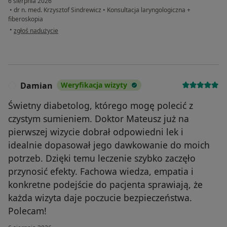
6 sierpnia 2026
•
dr n. med. Krzysztof Sindrewicz
•
Konsultacja laryngologiczna +
fiberoskopia
w opinii użytkownika Przemek
•
zgłoś nadużycie
Damian
Weryfikacja wizyty
D
Świetny diabetolog, którego mogę polecić z
czystym sumieniem. Doktor Mateusz już na
pierwszej wizycie dobrał odpowiedni lek i
idealnie dopasował jego dawkowanie do moich
potrzeb. Dzięki temu leczenie szybko zaczęło
przynosić efekty. Fachowa wiedza, empatia i
konkretne podejście do pacjenta sprawiają, że
każda wizyta daje poczucie bezpieczeństwa.
Polecam!