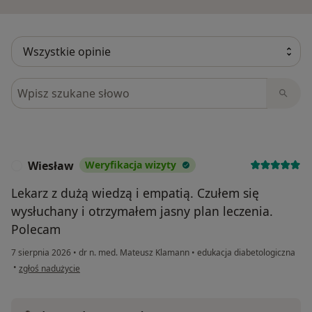
Szukaj w opiniach
Wiesław
Weryfikacja wizyty
W
Lekarz z dużą wiedzą i empatią. Czułem się
wysłuchany i otrzymałem jasny plan leczenia.
Polecam
7 sierpnia 2026
•
dr n. med. Mateusz Klamann
•
edukacja diabetologiczna
w opinii użytkownika Wiesław
•
zgłoś nadużycie