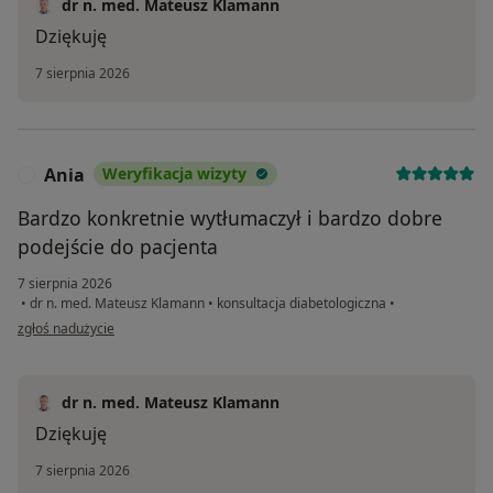
dr n. med. Mateusz Klamann
Dziękuję
7 sierpnia 2026
Ania
Weryfikacja wizyty
A
Bardzo konkretnie wytłumaczył i bardzo dobre
podejście do pacjenta
7 sierpnia 2026
•
dr n. med. Mateusz Klamann
•
konsultacja diabetologiczna
•
w opinii użytkownika Ania
zgłoś nadużycie
dr n. med. Mateusz Klamann
Dziękuję
7 sierpnia 2026