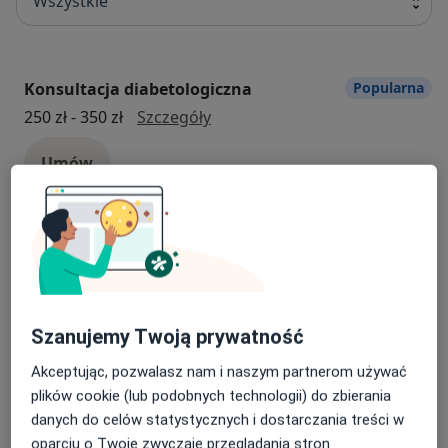
Wszystkie
Konsultacja diabetologiczna
Popularna
konsultacja diabetologiczna
250 zł - 350 zł
Szczegóły
Umów
Konsultacja kardiologiczna + EKG
Popularna
konsultacja kardiologiczna + E
330 zł - 400 zł
Szczegóły
Umów
Szanujemy Twoją prywatność
Akceptując, pozwalasz nam i naszym partnerom używać
Badanie profilaktyczne niemowląt po
Popularna
plików cookie (lub podobnych technologii) do zbierania
3. m-cu
danych do celów statystycznych i dostarczania treści w
Badanie profilaktyczne niemowląt po 3
320 zł
Szczegóły
oparciu o Twoje zwyczaje przeglądania stron