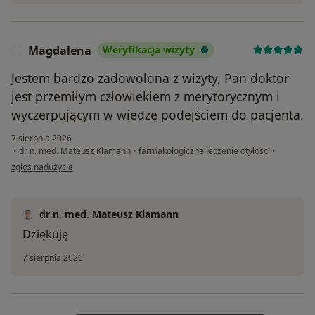
Magdalena
Weryfikacja wizyty
M
Jestem bardzo zadowolona z wizyty, Pan doktor
jest przemiłym człowiekiem z merytorycznym i
wyczerpującym w wiedzę podejściem do pacjenta.
7 sierpnia 2026
•
dr n. med. Mateusz Klamann
•
farmakologiczne leczenie otyłości
•
w opinii użytkownika Magdalena
zgłoś nadużycie
dr n. med. Mateusz Klamann
Dziękuję
7 sierpnia 2026