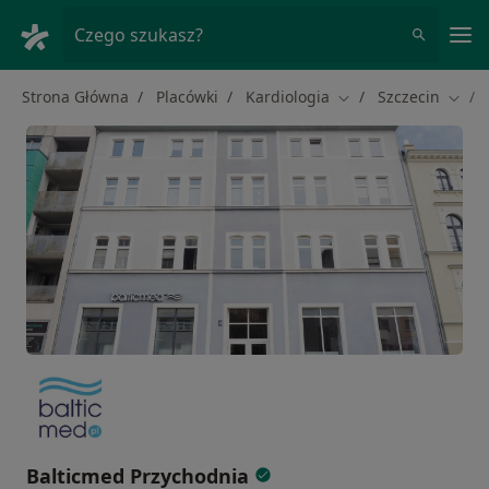
Me
Czego szukasz?
Strona Główna
Placówki
Kardiologia
Szczecin
Zmień miasto
Zmień
Balticmed Przychodnia