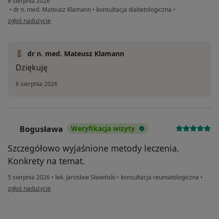
6 sierpnia 2026
•
dr n. med. Mateusz Klamann
•
konsultacja diabetologiczna
•
w opinii użytkownika Damian
zgłoś nadużycie
dr n. med. Mateusz Klamann
Dziękuję
6 sierpnia 2026
Bogusława
Weryfikacja wizyty
B
Szczegółowo wyjaśnione metody leczenia.
Konkrety na temat.
5 sierpnia 2026
•
lek. Jarosław Sławiński
•
konsultacja reumatologiczna
•
w opinii użytkownika Bogusława
zgłoś nadużycie