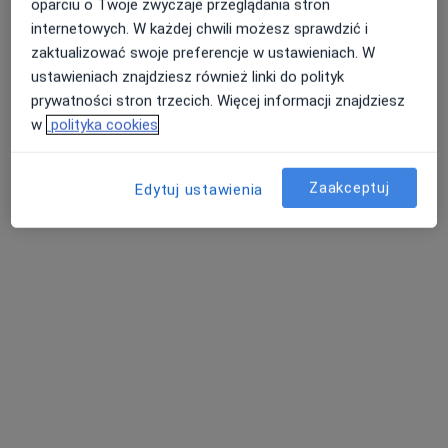
oparciu o Twoje zwyczaje przeglądania stron
internetowych. W każdej chwili możesz sprawdzić i
zaktualizować swoje preferencje w ustawieniach. W
Salus Medycyna
ustawieniach znajdziesz również linki do polityk
·
Więcej
Interna, Medycyna rodzinna, Pediatria
prywatności stron trzecich. Więcej informacji znajdziesz
44 opinie
w
polityka cookies
Adres 1
Adres 2
Zaakceptuj
Edytuj ustawienia
Piłsudskiego 49, Siedlce
•
Mapa
Konsultacja internistyczna
Brak dostępnych specjalistów z wolnymi terminami w tym centrum medycznym.
Pokaż profil