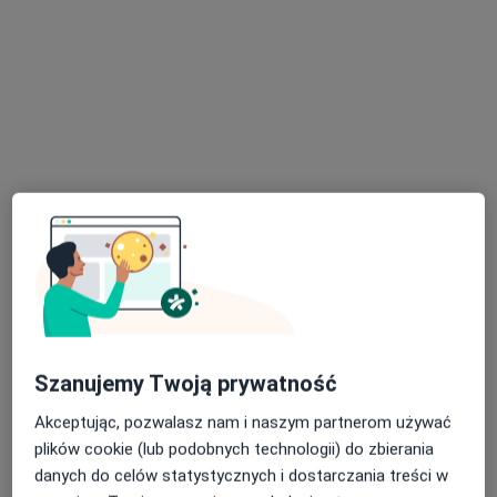
Familia Specjalistyczne Gabinety
Lekarskie
·
Więcej
Interna, Alergologia, Alergologia dziecięca
1 opinia
Biskupa Ignacego Świrskiego 34, Siedlce
•
Mapa
Brak dostępnych specjalistów z wolnymi terminami w tym centrum medycznym.
Pokaż profil
Szanujemy Twoją prywatność
Akceptując, pozwalasz nam i naszym partnerom używać
plików cookie (lub podobnych technologii) do zbierania
danych do celów statystycznych i dostarczania treści w