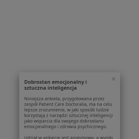
Przychodnia Poz Nr 3
Interna, Medycyna rodzinna, Pediatria
3 opinie
Mazurska 1, Siedlce
•
Mapa
Dobrostan emocjonalny i
sztuczna inteligencja
Brak dostępnych specjalistów z wolnymi terminami w tym centrum medycznym.
Niniejsza ankieta, przygotowana przez
zespół Patient Care Doctoralia, ma na celu
Pokaż profil
lepsze zrozumienie, w jaki sposób ludzie
korzystają z narzędzi sztucznej inteligencji
jako wsparcia dla swojego dobrostanu
emocjonalnego i zdrowia psychicznego.
1
2
Udział w ankiecie jest anonimowy, a wyniki