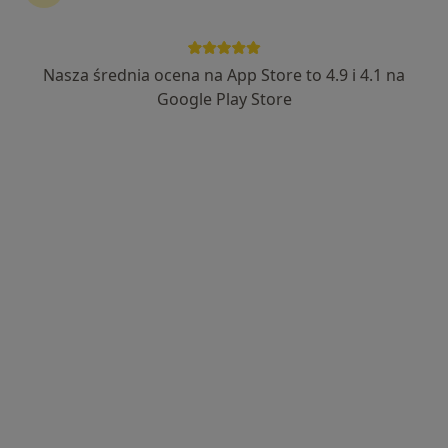
Bezpieczne płatności
Poradnia Dr Karney
Nasza średnia ocena na App Store to 4.9 i 4.1 na
·
Więcej
Interna, Pediatria, Alergologia
Google Play Store
85 opinii
Sokołowska 95/4, Siedlce
•
Mapa
Brak dostępnych specjalistów z wolnymi terminami w tym centrum medycznym.
Pokaż profil
Panmed - lekarze specjaliści