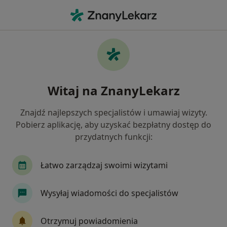
Me
Interna • Siedlce, mazowieckie
Filtry
• 1
Ubezpieczenie
Map
Interna placówki w Siedlcach
Witaj na ZnanyLekarz
Jak działają wyniki wyszukiwania
Znajdź najlepszych specjalistów i umawiaj wizyty.
Pobierz aplikację, aby uzyskać bezpłatny dostęp do
Wybierz swoje ubezpieczenie
przydatnych funkcji:
Łatwo zarządzaj swoimi wizytami
Wysyłaj wiadomości do specjalistów
Otrzymuj powiadomienia