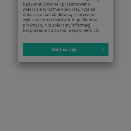
będą analizowane i prezentowane
wyłącznie w formie zbiorczej. Pytania
Strona Główna
Placówki
Interna
Siedlce
Zmień miasto
Zmień mias
dotyczące nastolatków są skierowane
wyłącznie do rodziców lub opiekunów
prawnych. Nie zbieramy informacji
bezpośrednio od osób niepełnoletnich.
Start survey
Serwis
Regulamin
Polityka prywatności pacjentów
Polityka prywatności profesjonalistów
Polityka prywatności dla profesjonalistów, których
dane pozyskaliśmy samodzielnie
Polityka cookies
Jak działają wyniki wyszukiwania
Dostępność
O nas
Praca
Rekrutujemy!