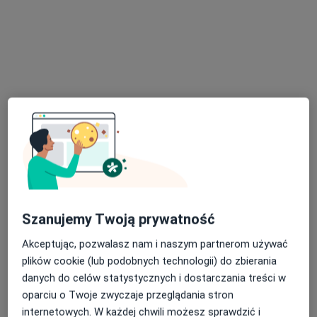
·
Więcej
Kardiologia, Alergologia, Alergologia dziecięca
1 opinia
Biskupa Ignacego Świrskiego 34, Siedlce
•
Mapa
Brak dostępnych specjalistów z wolnymi terminami w tym centrum medycznym.
Pokaż profil
Szanujemy Twoją prywatność
Akceptując, pozwalasz nam i naszym partnerom używać
plików cookie (lub podobnych technologii) do zbierania
Salus Medycyna
danych do celów statystycznych i dostarczania treści w
·
Więcej
Kardiologia, Medycyna rodzinna, Interna
oparciu o Twoje zwyczaje przeglądania stron
44 opinie
internetowych. W każdej chwili możesz sprawdzić i