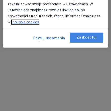
zaktualizować swoje preferencje w ustawieniach. W
Adres 1
Adres 2
ustawieniach znajdziesz również linki do polityk
prywatności stron trzecich. Więcej informacji znajdziesz
Piłsudskiego 49, Siedlce
•
Mapa
w
polityka cookies
Konsultacja kardiologiczna
Brak dostępnych specjalistów z wolnymi terminami w tym centrum medycznym.
Zaakceptuj
Edytuj ustawienia
Pokaż profil
Niepubliczny Zakład Opieki Zdrowotnej