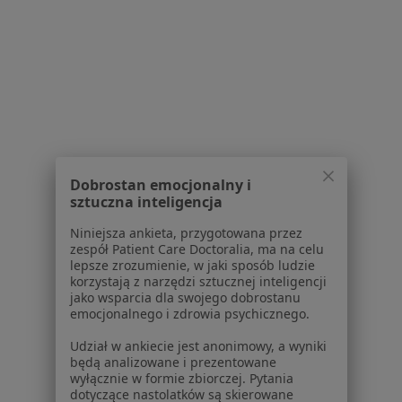
Serwis
Regulamin
Polityka prywatności pacjentów
Polityka prywatności profesjonalistów
Polityka prywatności dla profesjonalistów, których
Dobrostan emocjonalny i
dane pozyskaliśmy samodzielnie
sztuczna inteligencja
Polityka cookies
Niniejsza ankieta, przygotowana przez
Jak działają wyniki wyszukiwania
zespół Patient Care Doctoralia, ma na celu
Dostępność
lepsze zrozumienie, w jaki sposób ludzie
korzystają z narzędzi sztucznej inteligencji
O nas
jako wsparcia dla swojego dobrostanu
Praca
Rekrutujemy!
emocjonalnego i zdrowia psychicznego.
Partnerzy
Udział w ankiecie jest anonimowy, a wyniki
Centrum prasowe
będą analizowane i prezentowane
Kontakt
wyłącznie w formie zbiorczej. Pytania
dotyczące nastolatków są skierowane