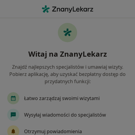
Me
Kardiologia • Siedlce, mazowieckie
Filtry
• 1
Ubezpieczenie
Map
Kardiologia placówki w Siedlcach
Witaj na ZnanyLekarz
Jak działają wyniki wyszukiwania
Znajdź najlepszych specjalistów i umawiaj wizyty.
Pobierz aplikację, aby uzyskać bezpłatny dostęp do
Wybierz swoje ubezpieczenie
przydatnych funkcji:
Łatwo zarządzaj swoimi wizytami
Wysyłaj wiadomości do specjalistów
Otrzymuj powiadomienia