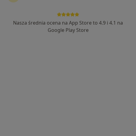
Panmed - lekarze specjaliści
·
Więcej
Kardiologia, Chirurgia, Ginekologia
Nasza średnia ocena na App Store to 4.9 i 4.1 na
40 opinii
Google Play Store
Błonie 8/33, Siedlce
•
Mapa
Brak dostępnych specjalistów z wolnymi terminami w tym centrum medycznym.
Pokaż profil
Familia Specjalistyczne Gabinety
Lekarskie